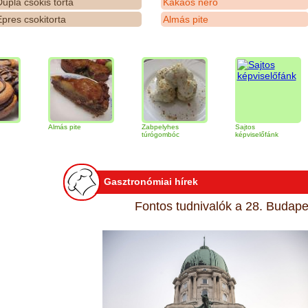
upla csokis torta
Kakaós néró
pres csokitorta
Almás pite
Almás pite
Zabpelyhes
Sajtos
Tir
túrógombóc
képviselőfánk
Gasztronómiai hírek
Fontos tudnivalók a 28. Budapes