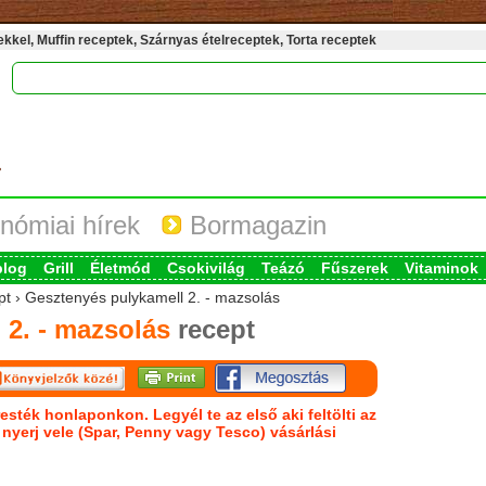
kel, Muffin receptek, Szárnyas ételreceptek, Torta receptek
nómiai hírek
Bormagazin
blog
Grill
Életmód
Csokivilág
Teázó
Fűszerek
Vitaminok
ept › Gesztenyés pulykamell 2. - mazsolás
 2. - mazsolás
recept
esték honlaponkon. Legyél te az első aki feltölti az
s nyerj vele (Spar, Penny vagy Tesco) vásárlási