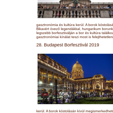
gasztronómia és kultúra kerül. A borok kóstolá
Bikavért övező legendákkal, hungarikum borunk 
legszebb borfesztiválján a bor és kultúra találk
gasztronómiai kínálat teszi most is felejthetetlen
28. Budapest Borfesztivál 2019
kerül. A borok kóstolásán kívül megismerkedhet