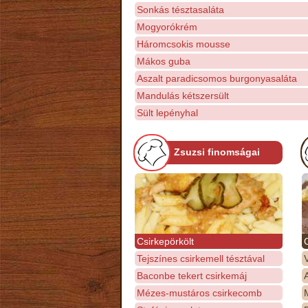
Sonkás tésztasaláta
Mogyorókrém
Háromcsokis mousse
Mákos guba
Aszalt paradicsomos burgonyasaláta
Mandulás kétszersült
Sült lepényhal
Zsuzsi finomságai
Csirkepörkölt
Tejszínes csirkemell tésztával
Baconbe tekert csirkemáj
Mézes-mustáros csirkecomb
M