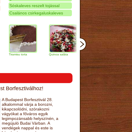
Sóskaleves reszelt tojással
Csalános csirkegaluskaleves
amisu torta
Quinoa saláta
Mandulás kifli
Csokoládés
narancs tort
t Borfesztiválhoz!
A Budapest Borfesztivál 28.
alkalommal várja a borozni,
kikapcsolódni, szórakozni
vágyókat a főváros egyik
legimpozánsabb helyszínén, a
megújuló Budai Várban. A
vendégek nappal és este is