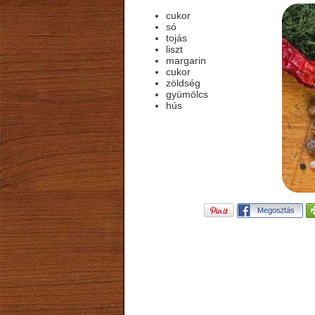
cukor
só
tojás
liszt
margarin
cukor
zöldség
gyümölcs
hús