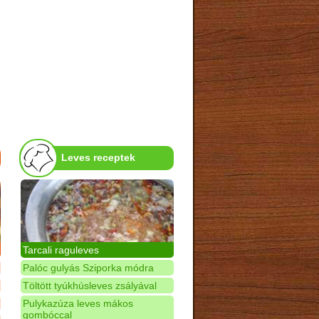
Leves receptek
Tarcali raguleves
Palóc gulyás Sziporka módra
Töltött tyúkhúsleves zsályával
Pulykazúza leves mákos
gombóccal