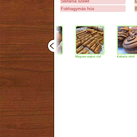
Stefánia szelet
D
Fokhagymás hús
E
Csokoládés-diós
Magvas-sajtos rúd
Kakaós néró
szendvics