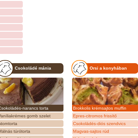
Csokoládé mánia
Orsi a konyhában
Csokoládés-narancs torta
Brokkolis krémsajtos muffin
Vaníliakrémes gomb szelet
Epres-citromos frissítő
Atomtorta
Csokoládés-diós szendvics
álnás túrótorta
Magvas-sajtos rúd