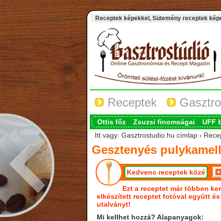
Receptek képekkel, Sütemény receptek képek
Receptek
Gasztro
Ottis főz
Zsuzsi finomságai
UFF 
Itt vagy: Gasztrostudio.hu címlap › Rec
Gesztenyés pulykamell
Kedvenc receptek közé
Ezt a receptet már többen ker
elkészített receptet fotóval együtt é
utalványt!
Mi kellhet hozzá? Alapanyagok: