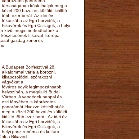
káprázatos panoráma
társaságában kóstolhatják meg a
közel 200 hazai és külföldi kiállító
több ezer borát. Az idei év
fókuszába az Egri borvidék, a
Bikavérek és Egri Csillagok, a helyi
sán kívül megismerkedhetünk a
készítésének titkaival. Európa
ozását gazdag zenei és
né.
A Budapest Borfesztivál 28.
alkalommal várja a borozni,
kikapcsolódni, szórakozni
vágyókat a
főváros egyik legimpozánsabb
helyszínén, a megújuló Budai
Várban. A vendégek nappal és
esti fényében is káprázatos
panorámát élvezve kóstolhatják
meg a közel 200 hazai és külföldi
kiállító több ezer borát. Az idei év
fókuszába az Egri borvidék, a
Bikavérek és Egri Csillagok, a
helyi gasztronómia és kultúra
ünk a Bikavért