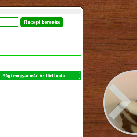
Régi magyar márkák története