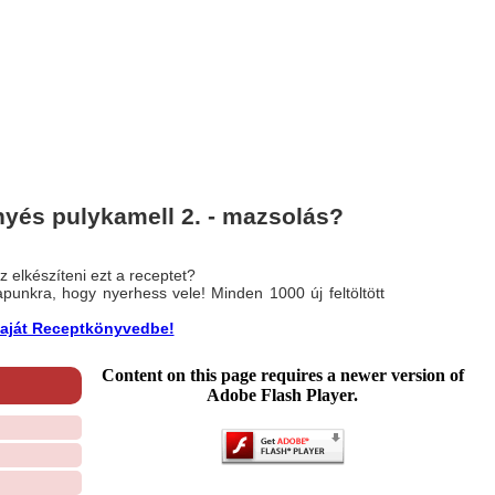
yés pulykamell 2. - mazsolás?
 elkészíteni ezt a receptet?
nlapunkra, hogy nyerhess vele! Minden 1000 új feltöltött
a saját Receptkönyvedbe!
Content on this page requires a newer version of
Adobe Flash Player.