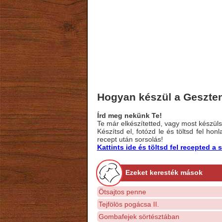
Hogyan készül a Geszten
Írd meg nekünk Te!
Te már elkészítetted, vagy most készülsz
Készítsd el, fotózd le és töltsd fel ho
recept után sorsolás!
Kattints ide és töltsd fel recepted 
Ezeket keresték mások
Ötsajtos penne
Tejfölös pogácsa II.
Gombafejek sörtésztában