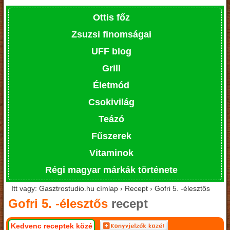
Ottis főz
Zsuzsi finomságai
UFF blog
Grill
Életmód
Csokivilág
Teázó
Fűszerek
Vitaminok
Régi magyar márkák története
Itt vagy: Gasztrostudio.hu címlap › Recept › Gofri 5. -élesztős
Gofri 5. -élesztős
recept
Kedvenc receptek közé