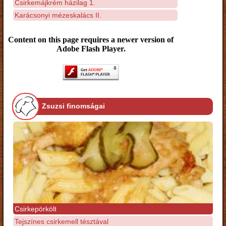
Csirkemájkrém házilag 1.
Karácsonyi mézeskalács II.
Content on this page requires a newer version of
Adobe Flash Player.
Zsuzsi finomságai
Csirkepörkölt
Tejszínes csirkemell tésztával