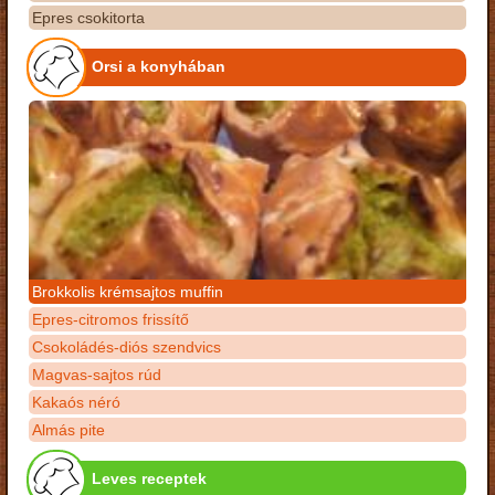
Epres csokitorta
Orsi a konyhában
Brokkolis krémsajtos muffin
Epres-citromos frissítő
Csokoládés-diós szendvics
Magvas-sajtos rúd
Kakaós néró
Almás pite
Leves receptek