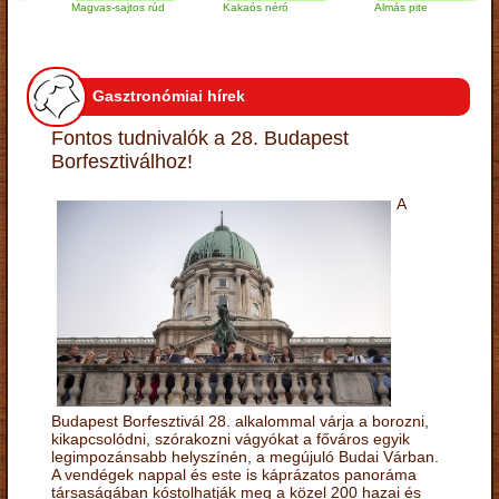
Magvas-sajtos rúd
Kakaós néró
Almás pite
Z
t
Gasztronómiai hírek
Fontos tudnivalók a 28. Budapest
Borfesztiválhoz!
A
Budapest Borfesztivál 28. alkalommal várja a borozni,
kikapcsolódni, szórakozni vágyókat a főváros egyik
legimpozánsabb helyszínén, a megújuló Budai Várban.
A vendégek nappal és este is káprázatos panoráma
társaságában kóstolhatják meg a közel 200 hazai és