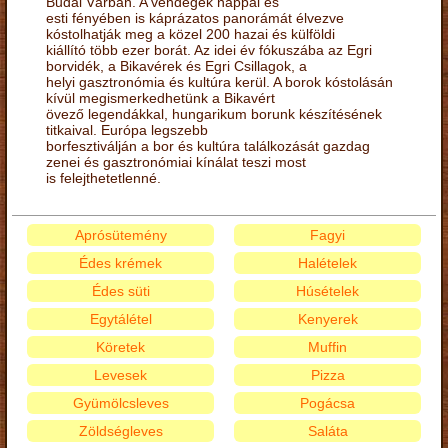
Budai Várban. A vendégek nappal és
esti fényében is káprázatos panorámát élvezve
kóstolhatják meg a közel 200 hazai és külföldi
kiállító több ezer borát. Az idei év fókuszába az Egri
borvidék, a Bikavérek és Egri Csillagok, a
helyi gasztronómia és kultúra kerül. A borok kóstolásán
kívül megismerkedhetünk a Bikavért
övező legendákkal, hungarikum borunk készítésének
titkaival. Európa legszebb
borfesztiválján a bor és kultúra találkozását gazdag
zenei és gasztronómiai kínálat teszi most
is felejthetetlenné.
Aprósütemény
Fagyi
Édes krémek
Halételek
Édes süti
Húsételek
Egytálétel
Kenyerek
Köretek
Muffin
Levesek
Pizza
Gyümölcsleves
Pogácsa
Zöldségleves
Saláta