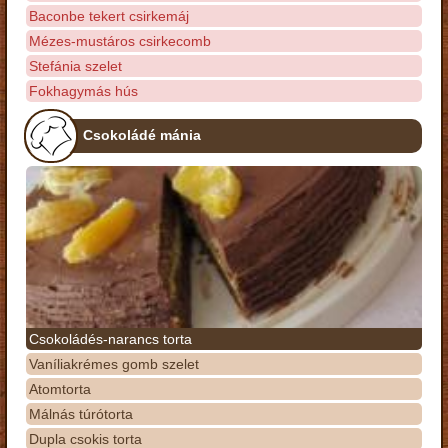
Baconbe tekert csirkemáj
Mézes-mustáros csirkecomb
Stefánia szelet
Fokhagymás hús
Csokoládé mánia
Csokoládés-narancs torta
Vaníliakrémes gomb szelet
Atomtorta
Málnás túrótorta
Dupla csokis torta