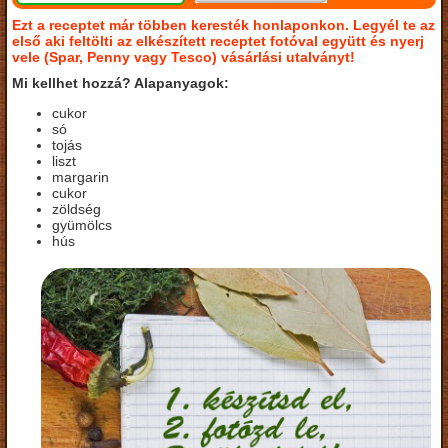
Ezt a receptet már többen keresték honlaponkon. Legyél te az
első aki feltölti az elkészített receptet fotóval együtt és nyerj
vele (Spar, Penny vagy Tesco) vásárlási utalványt!
Mi kellhet hozzá? Alapanyagok:
cukor
só
tojás
liszt
margarin
cukor
zöldség
gyümölcs
hús