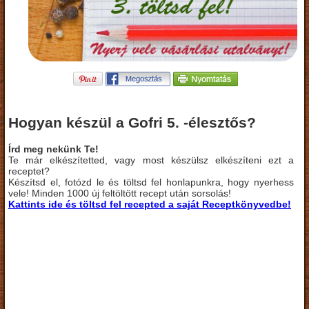
Hogyan készül a Gofri 5. -élesztős?
Írd meg nekünk Te!
Te már elkészítetted, vagy most készülsz elkészíteni ezt a
receptet?
Készítsd el, fotózd le és töltsd fel honlapunkra, hogy nyerhess
vele! Minden 1000 új feltöltött recept után sorsolás!
Kattints ide és töltsd fel recepted a saját Receptkönyvedbe!