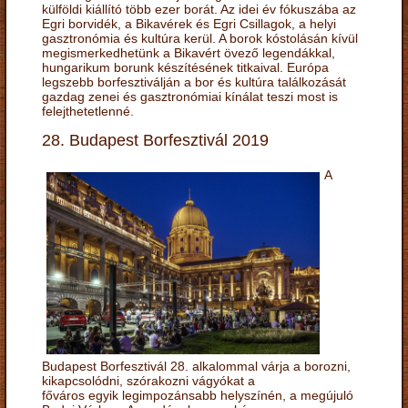
külföldi kiállító több ezer borát. Az idei év fókuszába az
Egri borvidék, a Bikavérek és Egri Csillagok, a helyi
gasztronómia és kultúra kerül. A borok kóstolásán kívül
megismerkedhetünk a Bikavért övező legendákkal,
hungarikum borunk készítésének titkaival. Európa
legszebb borfesztiválján a bor és kultúra találkozását
gazdag zenei és gasztronómiai kínálat teszi most is
felejthetetlenné.
28. Budapest Borfesztivál 2019
A
Budapest Borfesztivál 28. alkalommal várja a borozni,
kikapcsolódni, szórakozni vágyókat a
főváros egyik legimpozánsabb helyszínén, a megújuló