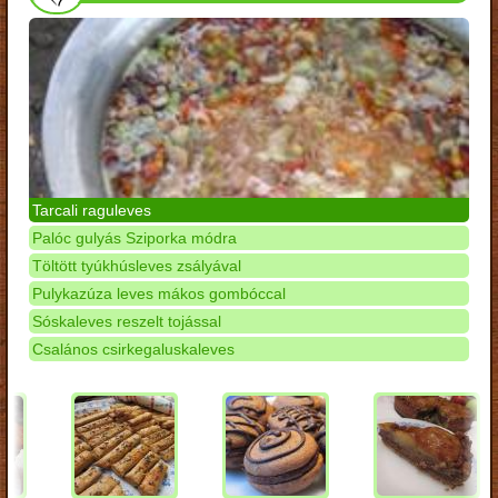
Tarcali raguleves
Palóc gulyás Sziporka módra
Töltött tyúkhúsleves zsályával
Pulykazúza leves mákos gombóccal
Sóskaleves reszelt tojással
Csalános csirkegaluskaleves