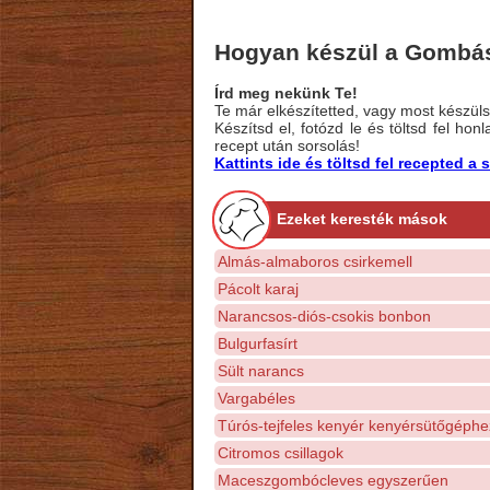
Hogyan készül a Gombás
Írd meg nekünk Te!
Te már elkészítetted, vagy most készülsz
Készítsd el, fotózd le és töltsd fel ho
recept után sorsolás!
Kattints ide és töltsd fel recepted 
Ezeket keresték mások
Almás-almaboros csirkemell
Pácolt karaj
Narancsos-diós-csokis bonbon
Bulgurfasírt
Sült narancs
Vargabéles
Túrós-tejfeles kenyér kenyérsütőgéphe
Citromos csillagok
Maceszgombócleves egyszerűen