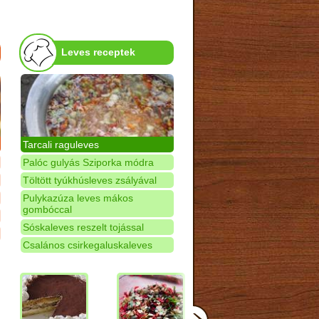
Leves receptek
Tarcali raguleves
Palóc gulyás Sziporka módra
Töltött tyúkhúsleves zsályával
Pulykazúza leves mákos
gombóccal
Sóskaleves reszelt tojással
Csalános csirkegaluskaleves