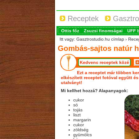
Receptek
Gasztro
Ottis főz
Zsuzsi finomságai
UFF 
Itt vagy: Gasztrostudio.hu címlap › Rec
Gombás-sajtos natúr 
Kedvenc receptek közé
Ezt a receptet már többen ker
elkészített receptet fotóval együtt é
utalványt!
Mi kellhet hozzá? Alapanyagok:
cukor
só
tojás
liszt
margarin
cukor
zöldség
gyümölcs