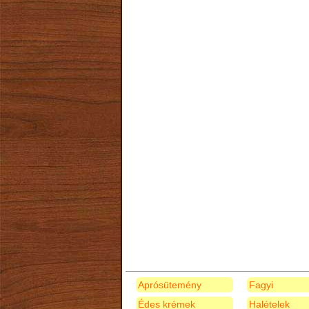
Aprósütemény
Fagyi
Édes krémek
Halételek