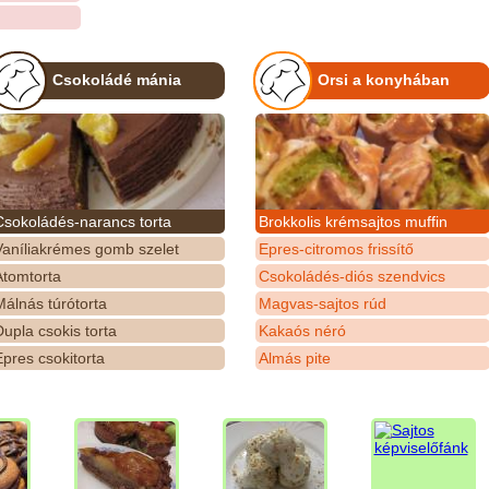
Csokoládé mánia
Orsi a konyhában
Csokoládés-narancs torta
Brokkolis krémsajtos muffin
Vaníliakrémes gomb szelet
Epres-citromos frissítő
Atomtorta
Csokoládés-diós szendvics
álnás túrótorta
Magvas-sajtos rúd
upla csokis torta
Kakaós néró
pres csokitorta
Almás pite