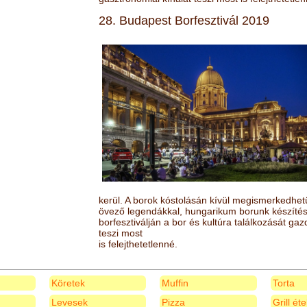
28. Budapest Borfesztivál 2019
kerül. A borok kóstolásán kívül megismerkedhet
övező legendákkal, hungarikum borunk készítésé
borfesztiválján a bor és kultúra találkozását ga
teszi most
is felejthetetlenné.
Köretek
Muffin
Torta
Levesek
Pizza
Grill ét