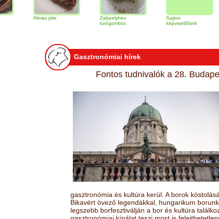
Almás pite
Zabpelyhes
Sajtos
Tiram
túrógombóc
képviselőfánk
Gasztronómiai hírek
Fontos tudnivalók a 28. Budapes
gasztronómia és kultúra kerül. A borok kóstolá
Bikavért övező legendákkal, hungarikum borunk 
legszebb borfesztiválján a bor és kultúra találk
gasztronómiai kínálat teszi most is felejthetetlen