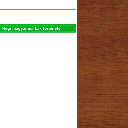
Régi magyar márkák története