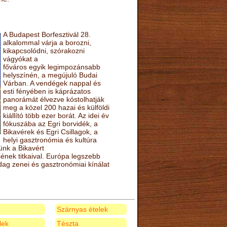
A Budapest Borfesztivál 28.
alkalommal várja a borozni,
kikapcsolódni, szórakozni
vágyókat a
főváros egyik legimpozánsabb
helyszínén, a megújuló Budai
Várban. A vendégek nappal és
esti fényében is káprázatos
panorámát élvezve kóstolhatják
meg a közel 200 hazai és külföldi
kiállító több ezer borát. Az idei év
fókuszába az Egri borvidék, a
Bikavérek és Egri Csillagok, a
helyi gasztronómia és kultúra
ünk a Bikavért
nek titkaival. Európa legszebb
zdag zenei és gasztronómiai kínálat
Szárnyas ételek
elek
Tészta