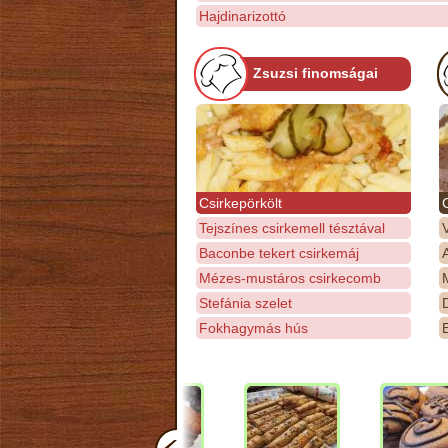
Hajdinarizottó
Zsuzsi finomságai
Csirkepörkölt
Tejszínes csirkemell tésztával
Baconbe tekert csirkemáj
Mézes-mustáros csirkecomb
M
Stefánia szelet
D
Fokhagymás hús
E