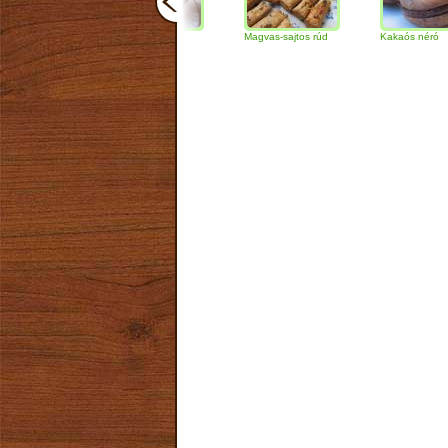
Csokoládés-diós
Magvas-sajtos rúd
Kakaós néró
szendvics