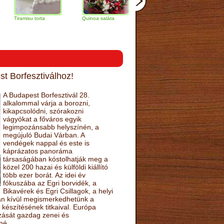
isu torta
Quinoa saláta
Mandulás kifli
Csokoládés-
narancs torta
t Borfesztiválhoz!
A Budapest Borfesztivál 28.
alkalommal várja a borozni,
kikapcsolódni, szórakozni
vágyókat a főváros egyik
legimpozánsabb helyszínén, a
megújuló Budai Várban. A
vendégek nappal és este is
káprázatos panoráma
társaságában kóstolhatják meg a
közel 200 hazai és külföldi kiállító
több ezer borát. Az idei év
fókuszába az Egri borvidék, a
Bikavérek és Egri Csillagok, a helyi
sán kívül megismerkedhetünk a
készítésének titkaival. Európa
ozását gazdag zenei és
né.