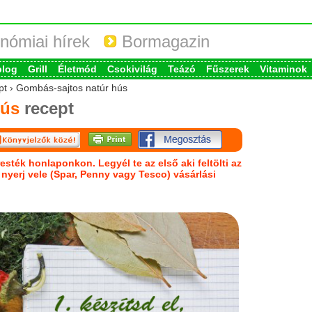
nómiai hírek
Bormagazin
blog
Grill
Életmód
Csokivilág
Teázó
Fűszerek
Vitaminok
ept › Gombás-sajtos natúr hús
hús
recept
esték honlaponkon. Legyél te az első aki feltölti az
s nyerj vele (Spar, Penny vagy Tesco) vásárlási