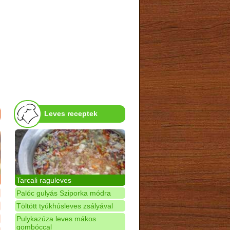
Leves receptek
Tarcali raguleves
Palóc gulyás Sziporka módra
Töltött tyúkhúsleves zsályával
Pulykazúza leves mákos
gombóccal