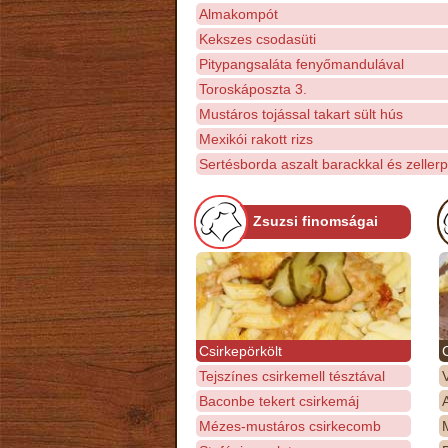
Almakompót
Kekszes csodasüti
Pitypangsaláta fenyőmandulával
Toroskáposzta 3.
Mustáros tojással takart sült hús
Mexikói rakott rizs
Sertésborda aszalt barackkal és zeller
Zsuzsi finomságai
Csirkepörkölt
Tejszínes csirkemell tésztával
Baconbe tekert csirkemáj
Mézes-mustáros csirkecomb
M