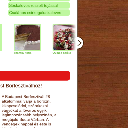
Sóskaleves reszelt tojással
Csalános csirkegaluskaleves
Tiramisu torta
Quinoa saláta
Mandulás kifli
Csokolá
narancs 
t Borfesztiválhoz!
A Budapest Borfesztivál 28.
alkalommal várja a borozni,
kikapcsolódni, szórakozni
vágyókat a főváros egyik
legimpozánsabb helyszínén, a
megújuló Budai Várban. A
vendégek nappal és este is