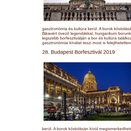
gasztronómia és kultúra kerül. A borok kóstolá
Bikavért övező legendákkal, hungarikum borunk 
legszebb borfesztiválján a bor és kultúra találk
gasztronómiai kínálat teszi most is felejthetetlen
28. Budapest Borfesztivál 2019
kerül. A borok kóstolásán kívül megismerkedhet