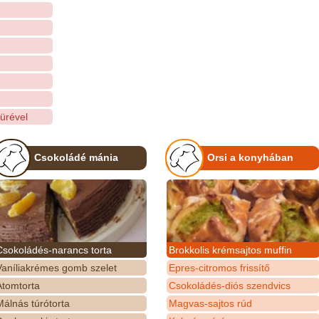
pürével
Csokoládé mánia
Orsi a konyhában
Csokoládés-narancs torta
Brokkolis krémsajtos muffin
Vaníliakrémes gomb szelet
Epres-citromos frissítő
Atomtorta
Csokoládés-diós szendvics
álnás túrótorta
Magvas-sajtos rúd