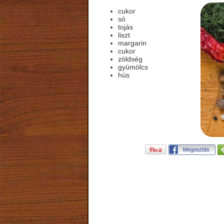
cukor
só
tojás
liszt
margarin
cukor
zöldség
gyümölcs
hús