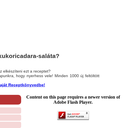
kukoricadara-saláta?
 elkészíteni ezt a receptet?
nlapunkra, hogy nyerhess vele! Minden 1000 új feltöltött
a saját Receptkönyvedbe!
Content on this page requires a newer version of
Adobe Flash Player.