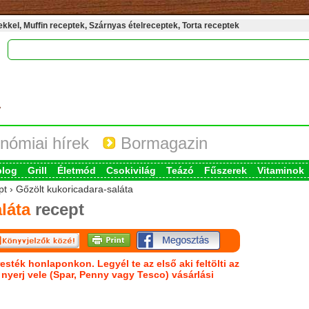
kel, Muffin receptek, Szárnyas ételreceptek, Torta receptek
nómiai hírek
Bormagazin
blog
Grill
Életmód
Csokivilág
Teázó
Fűszerek
Vitaminok
pt › Gőzölt kukoricadara-saláta
láta
recept
esték honlaponkon. Legyél te az első aki feltölti az
s nyerj vele (Spar, Penny vagy Tesco) vásárlási