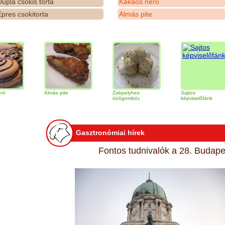
upla csokis torta
Kakaós néró
pres csokitorta
Almás pite
Almás pite
Zabpelyhes
Sajtos
túrógombóc
képviselőfánk
Gasztronómiai hírek
Fontos tudnivalók a 28. Budapes