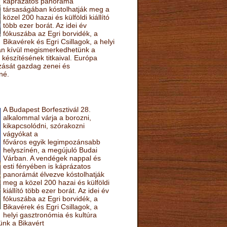
káprázatos panoráma
társaságában kóstolhatják meg a
közel 200 hazai és külföldi kiállító
több ezer borát. Az idei év
fókuszába az Egri borvidék, a
Bikavérek és Egri Csillagok, a helyi
sán kívül megismerkedhetünk a
készítésének titkaival. Európa
ozását gazdag zenei és
né.
A Budapest Borfesztivál 28.
alkalommal várja a borozni,
kikapcsolódni, szórakozni
vágyókat a
főváros egyik legimpozánsabb
helyszínén, a megújuló Budai
Várban. A vendégek nappal és
esti fényében is káprázatos
panorámát élvezve kóstolhatják
meg a közel 200 hazai és külföldi
kiállító több ezer borát. Az idei év
fókuszába az Egri borvidék, a
Bikavérek és Egri Csillagok, a
helyi gasztronómia és kultúra
ünk a Bikavért