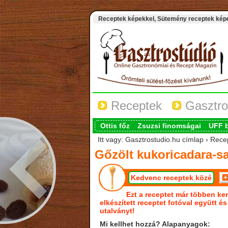
Receptek képekkel, Sütemény receptek képek
Receptek
Gasztro
Ottis főz
Zsuzsi finomságai
UFF 
Itt vagy: Gasztrostudio.hu címlap › Rece
Gőzölt kukoricadara-sa
Kedvenc receptek közé
Ezt a receptet már többen ker
elkészített receptet fotóval együtt é
utalványt!
Mi kellhet hozzá? Alapanyagok: