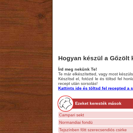
Hogyan készül a Gőzölt 
Írd meg nekünk Te!
Te már elkészítetted, vagy most készülsz
Készítsd el, fotózd le és töltsd fel ho
recept után sorsolás!
Kattints ide és töltsd fel recepted 
Ezeket keresték mások
Campari sekt
Normandiai fondü
Tejszínben főtt szerecsendiós csirke