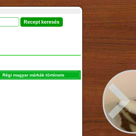
Régi magyar márkák története