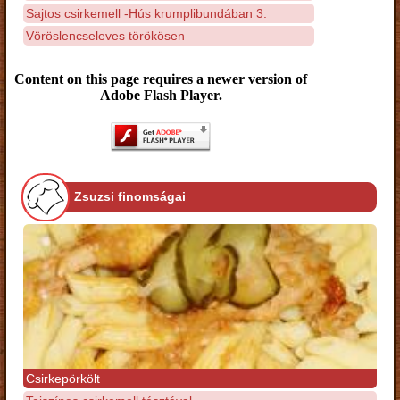
Sajtos csirkemell -Hús krumplibundában 3.
Vöröslencseleves törökösen
Content on this page requires a newer version of
Adobe Flash Player.
Zsuzsi finomságai
Csirkepörkölt