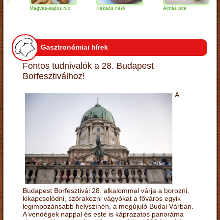
Magvas-sajtos rúd
Kakaós néró
Almás pite
Z
t
Gasztronómiai hírek
Fontos tudnivalók a 28. Budapest
Borfesztiválhoz!
A
Budapest Borfesztivál 28. alkalommal várja a borozni,
kikapcsolódni, szórakozni vágyókat a főváros egyik
legimpozánsabb helyszínén, a megújuló Budai Várban.
A vendégek nappal és este is káprázatos panoráma