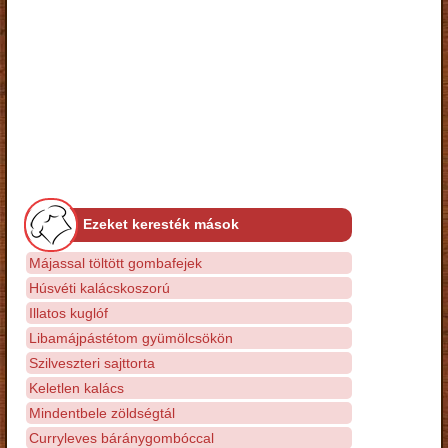
Ezeket keresték mások
Májassal töltött gombafejek
Húsvéti kalácskoszorú
Illatos kuglóf
Libamájpástétom gyümölcsökön
Szilveszteri sajttorta
Keletlen kalács
Mindentbele zöldségtál
Curryleves báránygombóccal