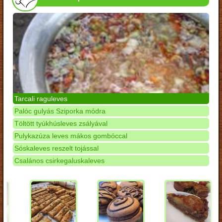
Tarcali raguleves
Palóc gulyás Sziporka módra
Töltött tyúkhúsleves zsályával
Pulykazúza leves mákos gombóccal
Sóskaleves reszelt tojással
Csalános csirkegaluskaleves