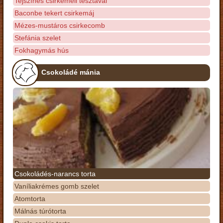
Tejszínes csirkemell tésztával
Baconbe tekert csirkemáj
Mézes-mustáros csirkecomb
Stefánia szelet
Fokhagymás hús
Csokoládé mánia
Csokoládés-narancs torta
Vaníliakrémes gomb szelet
Atomtorta
Málnás túrótorta