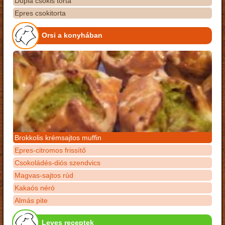
Dupla csokis torta
Epres csokitorta
Orsi a konyhában
Brokkolis krémsajtos muffin
Epres-citromos frissítő
Csokoládés-diós szendvics
Magvas-sajtos rúd
Kakaós néró
Almás pite
Leves receptek