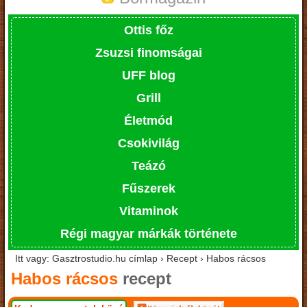
Ottis főz
Zsuzsi finomságai
UFF blog
Grill
Életmód
Csokivilág
Teázó
Fűszerek
Vitaminok
Régi magyar márkák története
Itt vagy: Gasztrostudio.hu címlap › Recept › Habos rácsos
Habos rácsos
recept