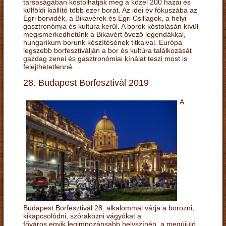
társaságában kóstolhatják meg a közel 200 hazai és
külföldi kiállító több ezer borát. Az idei év fókuszába az
Egri borvidék, a Bikavérek és Egri Csillagok, a helyi
gasztronómia és kultúra kerül. A borok kóstolásán kívül
megismerkedhetünk a Bikavért övező legendákkal,
hungarikum borunk készítésének titkaival. Európa
legszebb borfesztiválján a bor és kultúra találkozását
gazdag zenei és gasztronómiai kínálat teszi most is
felejthetetlenné.
28. Budapest Borfesztivál 2019
A
Budapest Borfesztivál 28. alkalommal várja a borozni,
kikapcsolódni, szórakozni vágyókat a
főváros egyik legimpozánsabb helyszínén, a megújuló