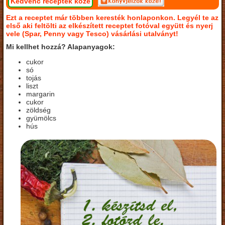
Kedvenc receptek közé
Ezt a receptet már többen keresték honlaponkon. Legyél te az
első aki feltölti az elkészített receptet fotóval együtt és nyerj
vele (Spar, Penny vagy Tesco) vásárlási utalványt!
Mi kellhet hozzá? Alapanyagok:
cukor
só
tojás
liszt
margarin
cukor
zöldség
gyümölcs
hús