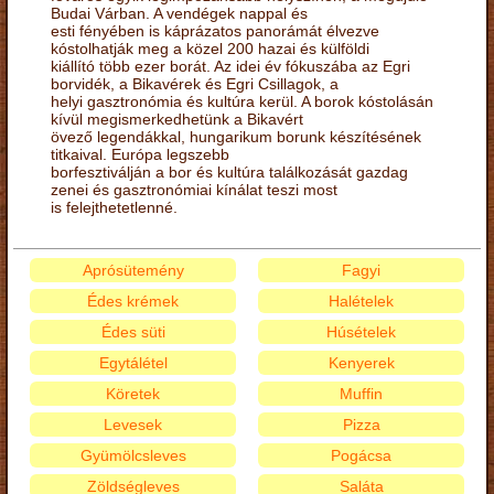
Budai Várban. A vendégek nappal és
esti fényében is káprázatos panorámát élvezve
kóstolhatják meg a közel 200 hazai és külföldi
kiállító több ezer borát. Az idei év fókuszába az Egri
borvidék, a Bikavérek és Egri Csillagok, a
helyi gasztronómia és kultúra kerül. A borok kóstolásán
kívül megismerkedhetünk a Bikavért
övező legendákkal, hungarikum borunk készítésének
titkaival. Európa legszebb
borfesztiválján a bor és kultúra találkozását gazdag
zenei és gasztronómiai kínálat teszi most
is felejthetetlenné.
Aprósütemény
Fagyi
Édes krémek
Halételek
Édes süti
Húsételek
Egytálétel
Kenyerek
Köretek
Muffin
Levesek
Pizza
Gyümölcsleves
Pogácsa
Zöldségleves
Saláta