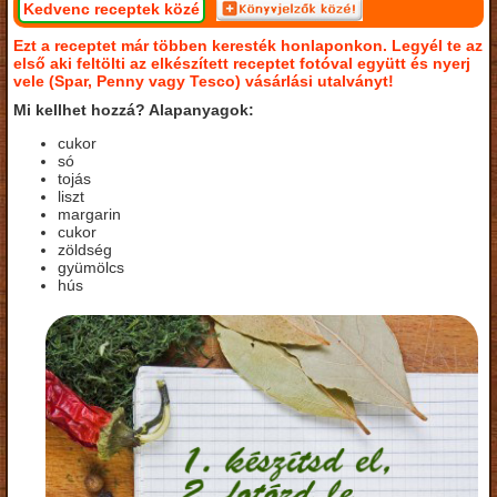
Kedvenc receptek közé
Ezt a receptet már többen keresték honlaponkon. Legyél te az
első aki feltölti az elkészített receptet fotóval együtt és nyerj
vele (Spar, Penny vagy Tesco) vásárlási utalványt!
Mi kellhet hozzá? Alapanyagok:
cukor
só
tojás
liszt
margarin
cukor
zöldség
gyümölcs
hús