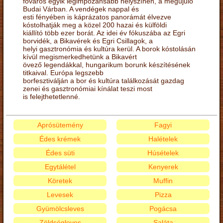
főváros egyik legimpozánsabb helyszínén, a megújuló
Budai Várban. A vendégek nappal és
esti fényében is káprázatos panorámát élvezve
kóstolhatják meg a közel 200 hazai és külföldi
kiállító több ezer borát. Az idei év fókuszába az Egri
borvidék, a Bikavérek és Egri Csillagok, a
helyi gasztronómia és kultúra kerül. A borok kóstolásán
kívül megismerkedhetünk a Bikavért
övező legendákkal, hungarikum borunk készítésének
titkaival. Európa legszebb
borfesztiválján a bor és kultúra találkozását gazdag
zenei és gasztronómiai kínálat teszi most
is felejthetetlenné.
Aprósütemény
Fagyi
Édes krémek
Halételek
Édes süti
Húsételek
Egytálétel
Kenyerek
Köretek
Muffin
Levesek
Pizza
Gyümölcsleves
Pogácsa
Zöldségleves
Saláta