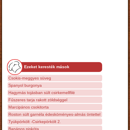
Ezeket keresték mások
Csokis-meggyes süveg
Spanyol burgonya
Hagymás tojásban sült csirkemellfilé
Fűszeres tarja rakott zöldséggel
Marcipános csokitorta
Roston sült garnéla édesköményes-almás öntettel
Tyúkpörkölt -Csirkepörkölt 2.
Banános piskóta