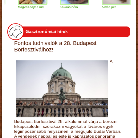
Magvas-sajtos rúd
Kakaós néró
Almás pite
Z
t
Gasztronómiai hírek
Fontos tudnivalók a 28. Budapest
Borfesztiválhoz!
A
Budapest Borfesztivál 28. alkalommal várja a borozni,
kikapcsolódni, szórakozni vágyókat a főváros egyik
legimpozánsabb helyszínén, a megújuló Budai Várban.
A vendégek nappal és este is káprázatos panoráma