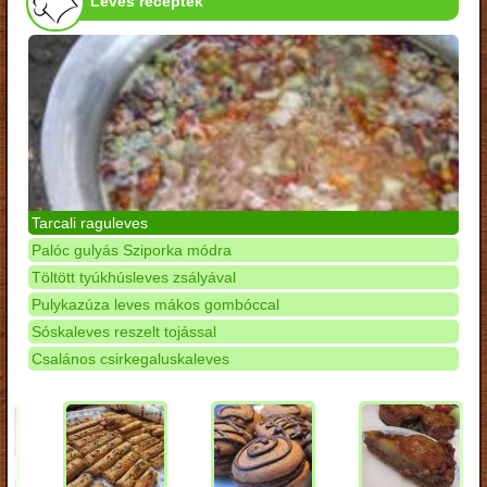
Leves receptek
Tarcali raguleves
Palóc gulyás Sziporka módra
Töltött tyúkhúsleves zsályával
Pulykazúza leves mákos gombóccal
Sóskaleves reszelt tojással
Csalános csirkegaluskaleves