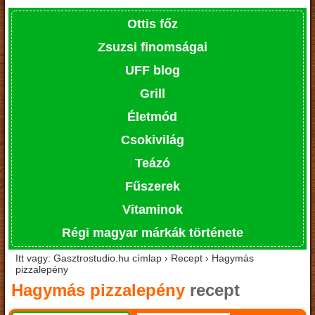
Ottis főz
Zsuzsi finomságai
UFF blog
Grill
Életmód
Csokivilág
Teázó
Fűszerek
Vitaminok
Régi magyar márkák története
Itt vagy: Gasztrostudio.hu címlap › Recept › Hagymás
pizzalepény
Hagymás pizzalepény
recept