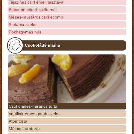
Tejszínes csirkemell tésztával
Baconbe tekert csirkemáj
Mézes-mustáros csirkecomb
Stefánia szelet
Fokhagymás hús
Csokoládé mánia
Csokoládés-narancs torta
Vaníliakrémes gomb szelet
Atomtorta
Málnás túrótorta