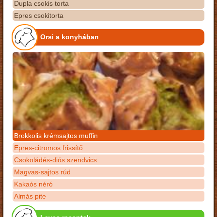
Dupla csokis torta
Epres csokitorta
Orsi a konyhában
Brokkolis krémsajtos muffin
Epres-citromos frissítő
Csokoládés-diós szendvics
Magvas-sajtos rúd
Kakaós néró
Almás pite