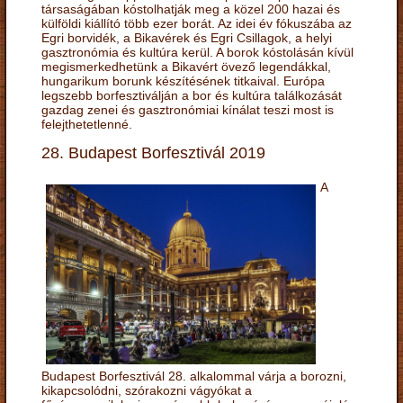
társaságában kóstolhatják meg a közel 200 hazai és
külföldi kiállító több ezer borát. Az idei év fókuszába az
Egri borvidék, a Bikavérek és Egri Csillagok, a helyi
gasztronómia és kultúra kerül. A borok kóstolásán kívül
megismerkedhetünk a Bikavért övező legendákkal,
hungarikum borunk készítésének titkaival. Európa
legszebb borfesztiválján a bor és kultúra találkozását
gazdag zenei és gasztronómiai kínálat teszi most is
felejthetetlenné.
28. Budapest Borfesztivál 2019
A
Budapest Borfesztivál 28. alkalommal várja a borozni,
kikapcsolódni, szórakozni vágyókat a