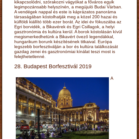
kikapcsolódni, szórakozni vágyókat a főváros egyik
legimpozánsabb helyszínén, a megújuló Budai Várban.
A vendégek nappal és este is káprázatos panoráma
társaságában kóstolhatják meg a közel 200 hazai és
külföldi kiállító több ezer borát. Az idei év fókuszába az
Egri borvidék, a Bikavérek és Egri Csillagok, a helyi
gasztronómia és kultúra kerül. A borok kóstolásán kívül
megismerkedhetünk a Bikavért övező legendákkal,
hungarikum borunk készítésének titkaival. Európa
legszebb borfesztiválján a bor és kultúra találkozását
gazdag zenei és gasztronómiai kínálat teszi most is
felejthetetlenné.
28. Budapest Borfesztivál 2019
A