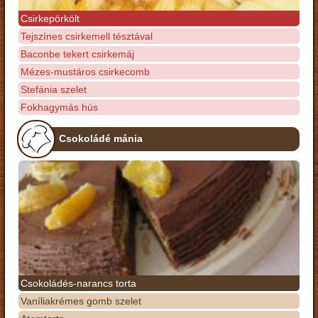
Csirkepörkölt
Tejszínes csirkemell tésztával
Baconbe tekert csirkemáj
Mézes-mustáros csirkecomb
Stefánia szelet
Fokhagymás hús
Csokoládé mánia
Csokoládés-narancs torta
Vaníliakrémes gomb szelet