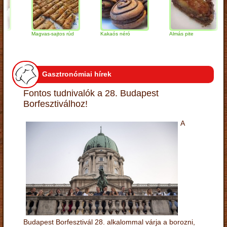
Magvas-sajtos rúd
Kakaós néró
Almás pite
Z
t
Gasztronómiai hírek
Fontos tudnivalók a 28. Budapest
Borfesztiválhoz!
A
Budapest Borfesztivál 28. alkalommal várja a borozni,