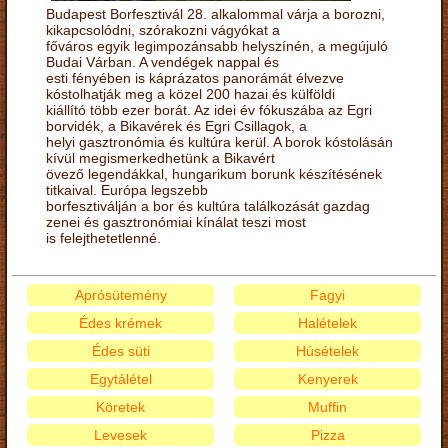
Budapest Borfesztivál 28. alkalommal várja a borozni,
kikapcsolódni, szórakozni vágyókat a
főváros egyik legimpozánsabb helyszínén, a megújuló
Budai Várban. A vendégek nappal és
esti fényében is káprázatos panorámát élvezve
kóstolhatják meg a közel 200 hazai és külföldi
kiállító több ezer borát. Az idei év fókuszába az Egri
borvidék, a Bikavérek és Egri Csillagok, a
helyi gasztronómia és kultúra kerül. A borok kóstolásán
kívül megismerkedhetünk a Bikavért
övező legendákkal, hungarikum borunk készítésének
titkaival. Európa legszebb
borfesztiválján a bor és kultúra találkozását gazdag
zenei és gasztronómiai kínálat teszi most
is felejthetetlenné.
Aprósütemény
Fagyi
Édes krémek
Halételek
Édes süti
Húsételek
Egytálétel
Kenyerek
Köretek
Muffin
Levesek
Pizza