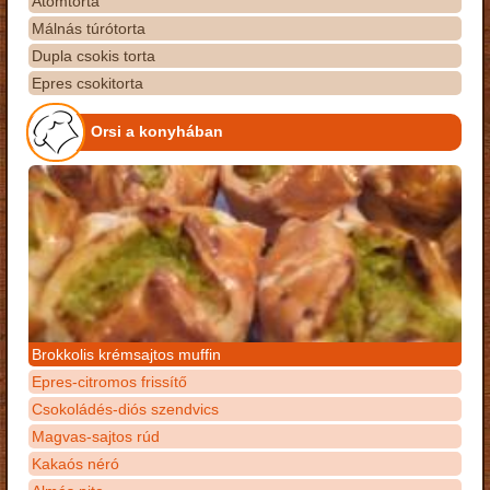
Atomtorta
Málnás túrótorta
Dupla csokis torta
Epres csokitorta
Orsi a konyhában
Brokkolis krémsajtos muffin
Epres-citromos frissítő
Csokoládés-diós szendvics
Magvas-sajtos rúd
Kakaós néró