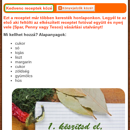
Kedvenc receptek közé
Ezt a receptet már többen keresték honlaponkon. Legyél te az
első aki feltölti az elkészített receptet fotóval együtt és nyerj
vele (Spar, Penny vagy Tesco) vásárlási utalványt!
Mi kellhet hozzá? Alapanyagok:
cukor
só
tojás
liszt
margarin
cukor
zöldség
gyümölcs
hús