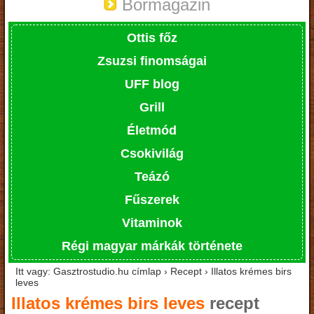
Bormagazin
Ottis főz
Zsuzsi finomságai
UFF blog
Grill
Életmód
Csokivilág
Teázó
Fűszerek
Vitaminok
Régi magyar márkák története
Itt vagy: Gasztrostudio.hu címlap › Recept › Illatos krémes birs
leves
Illatos krémes birs leves
recept