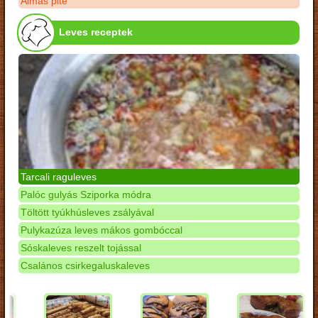
Almás pite
Leves receptek
Tarcali raguleves
Palóc gulyás Sziporka módra
Töltött tyúkhúsleves zsályával
Pulykazúza leves mákos gombóccal
Sóskaleves reszelt tojással
Csalános csirkegaluskaleves