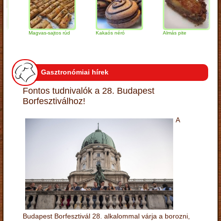
Magvas-sajtos rúd
Kakaós néró
Almás pite
Za
tú
Gasztronómiai hírek
Fontos tudnivalók a 28. Budapest
Borfesztiválhoz!
A
Budapest Borfesztivál 28. alkalommal várja a borozni,