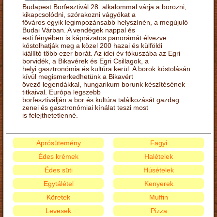
Budapest Borfesztivál 28. alkalommal várja a borozni,
kikapcsolódni, szórakozni vágyókat a
főváros egyik legimpozánsabb helyszínén, a megújuló
Budai Várban. A vendégek nappal és
esti fényében is káprázatos panorámát élvezve
kóstolhatják meg a közel 200 hazai és külföldi
kiállító több ezer borát. Az idei év fókuszába az Egri
borvidék, a Bikavérek és Egri Csillagok, a
helyi gasztronómia és kultúra kerül. A borok kóstolásán
kívül megismerkedhetünk a Bikavért
övező legendákkal, hungarikum borunk készítésének
titkaival. Európa legszebb
borfesztiválján a bor és kultúra találkozását gazdag
zenei és gasztronómiai kínálat teszi most
is felejthetetlenné.
Aprósütemény
Fagyi
Édes krémek
Halételek
Édes süti
Húsételek
Egytálétel
Kenyerek
Köretek
Muffin
Levesek
Pizza