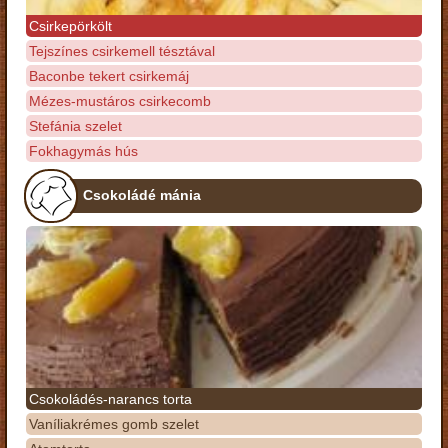
Csirkepörkölt
Tejszínes csirkemell tésztával
Baconbe tekert csirkemáj
Mézes-mustáros csirkecomb
Stefánia szelet
Fokhagymás hús
Csokoládé mánia
Csokoládés-narancs torta
Vaníliakrémes gomb szelet