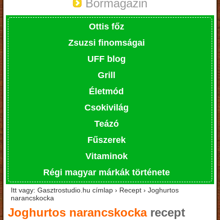
Bormagazin
Ottis főz
Zsuzsi finomságai
UFF blog
Grill
Életmód
Csokivilág
Teázó
Fűszerek
Vitaminok
Régi magyar márkák története
Itt vagy: Gasztrostudio.hu címlap › Recept › Joghurtos
narancskocka
Joghurtos narancskocka
recept