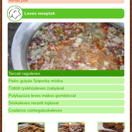
Almás pite
Leves receptek
Tarcali raguleves
Palóc gulyás Sziporka módra
Töltött tyúkhúsleves zsályával
Pulykazúza leves mákos gombóccal
Sóskaleves reszelt tojással
Csalános csirkegaluskaleves