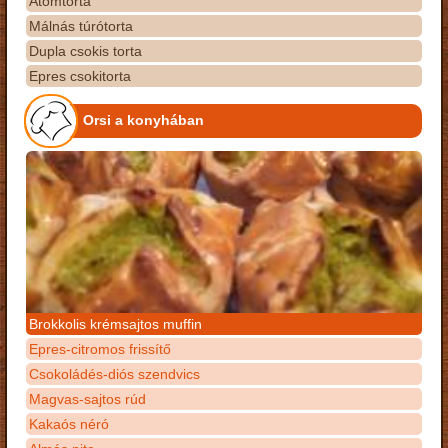
Atomtorta
Málnás túrótorta
Dupla csokis torta
Epres csokitorta
Orsi a konyhában
Brokkolis krémsajtos muffin
Epres-citromos frissítő
Csokoládés-diós szendvics
Magvas-sajtos rúd
Kakaós néró