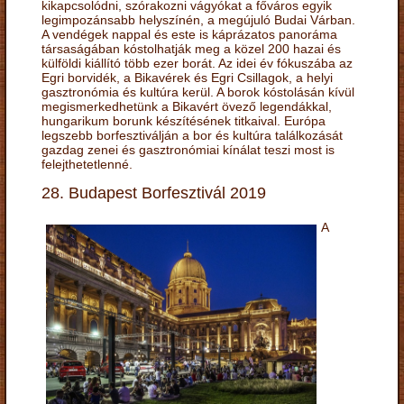
kikapcsolódni, szórakozni vágyókat a főváros egyik
legimpozánsabb helyszínén, a megújuló Budai Várban.
A vendégek nappal és este is káprázatos panoráma
társaságában kóstolhatják meg a közel 200 hazai és
külföldi kiállító több ezer borát. Az idei év fókuszába az
Egri borvidék, a Bikavérek és Egri Csillagok, a helyi
gasztronómia és kultúra kerül. A borok kóstolásán kívül
megismerkedhetünk a Bikavért övező legendákkal,
hungarikum borunk készítésének titkaival. Európa
legszebb borfesztiválján a bor és kultúra találkozását
gazdag zenei és gasztronómiai kínálat teszi most is
felejthetetlenné.
28. Budapest Borfesztivál 2019
A