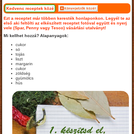
Kedvenc receptek közé
Ezt a receptet már többen keresték honlaponkon. Legyél te az
első aki feltölti az elkészített receptet fotóval együtt és nyerj
vele (Spar, Penny vagy Tesco) vásárlási utalványt!
Mi kellhet hozzá? Alapanyagok:
cukor
só
tojás
liszt
margarin
cukor
zöldség
gyümölcs
hús