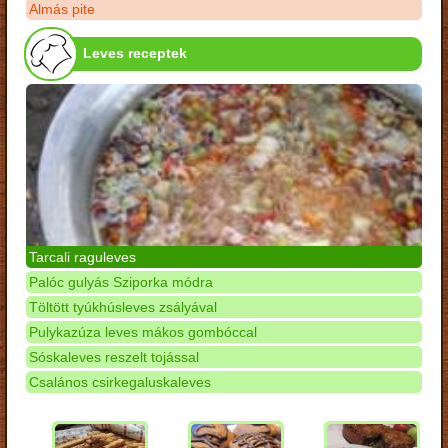
Almás pite
Leves receptek
Tarcali raguleves
Palóc gulyás Sziporka módra
Töltött tyúkhúsleves zsályával
Pulykazúza leves mákos gombóccal
Sóskaleves reszelt tojással
Csalános csirkegaluskaleves