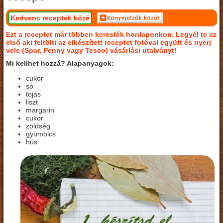
Kedvenc receptek közé
Ezt a receptet már többen keresték honlaponkon. Legyél te az
első aki feltölti az elkészített receptet fotóval együtt és nyerj
vele (Spar, Penny vagy Tesco) vásárlási utalványt!
Mi kellhet hozzá? Alapanyagok:
cukor
só
tojás
liszt
margarin
cukor
zöldség
gyümölcs
hús