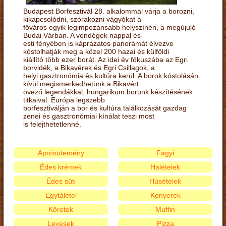
Budapest Borfesztivál 28. alkalommal várja a borozni,
kikapcsolódni, szórakozni vágyókat a
főváros egyik legimpozánsabb helyszínén, a megújuló
Budai Várban. A vendégek nappal és
esti fényében is káprázatos panorámát élvezve
kóstolhatják meg a közel 200 hazai és külföldi
kiállító több ezer borát. Az idei év fókuszába az Egri
borvidék, a Bikavérek és Egri Csillagok, a
helyi gasztronómia és kultúra kerül. A borok kóstolásán
kívül megismerkedhetünk a Bikavért
övező legendákkal, hungarikum borunk készítésének
titkaival. Európa legszebb
borfesztiválján a bor és kultúra találkozását gazdag
zenei és gasztronómiai kínálat teszi most
is felejthetetlenné.
Aprósütemény
Fagyi
Édes krémek
Halételek
Édes süti
Húsételek
Egytálétel
Kenyerek
Köretek
Muffin
Levesek
Pizza