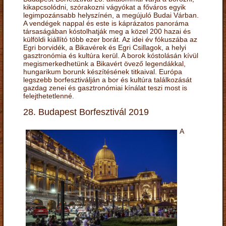
kikapcsolódni, szórakozni vágyókat a főváros egyik
legimpozánsabb helyszínén, a megújuló Budai Várban.
A vendégek nappal és este is káprázatos panoráma
társaságában kóstolhatják meg a közel 200 hazai és
külföldi kiállító több ezer borát. Az idei év fókuszába az
Egri borvidék, a Bikavérek és Egri Csillagok, a helyi
gasztronómia és kultúra kerül. A borok kóstolásán kívül
megismerkedhetünk a Bikavért övező legendákkal,
hungarikum borunk készítésének titkaival. Európa
legszebb borfesztiválján a bor és kultúra találkozását
gazdag zenei és gasztronómiai kínálat teszi most is
felejthetetlenné.
28. Budapest Borfesztivál 2019
A