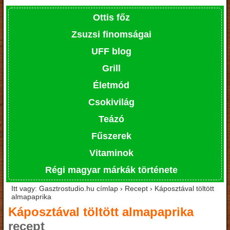
Ottis főz
Zsuzsi finomságai
UFF blog
Grill
Életmód
Csokivilág
Teázó
Fűszerek
Vitaminok
Régi magyar márkák története
Itt vagy: Gasztrostudio.hu címlap › Recept › Káposztával töltött
almapaprika
Káposztával töltött almapaprika
recept