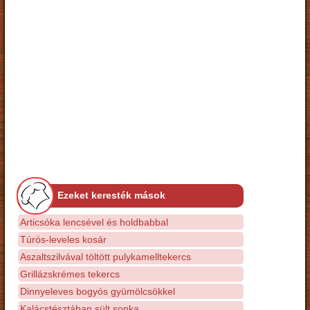
Ezeket keresték mások
Articsóka lencsével és holdbabbal
Túrós-leveles kosár
Aszaltszilvával töltött pulykamelltekercs
Grillázskrémes tekercs
Dinnyeleves bogyós gyümölcsökkel
Kalácstésztában sült sonka