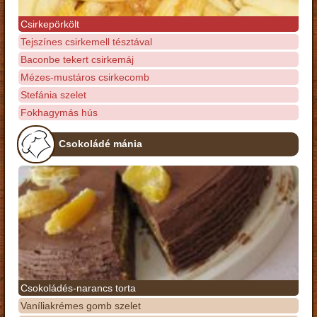
Csirkepörkölt
Tejszínes csirkemell tésztával
Baconbe tekert csirkemáj
Mézes-mustáros csirkecomb
Stefánia szelet
Fokhagymás hús
Csokoládé mánia
Csokoládés-narancs torta
Vaníliakrémes gomb szelet