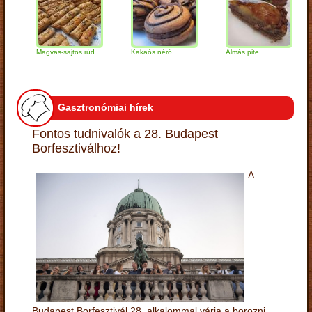
Magvas-sajtos rúd
Kakaós néró
Almás pite
Za
tú
Gasztronómiai hírek
Fontos tudnivalók a 28. Budapest
Borfesztiválhoz!
A
Budapest Borfesztivál 28. alkalommal várja a borozni,