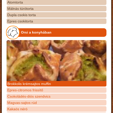
Atomtorta
Málnás túrótorta
Dupla csokis torta
Epres csokitorta
Orsi a konyhában
Brokkolis krémsajtos muffin
Epres-citromos frissítő
Csokoládés-diós szendvics
Magvas-sajtos rúd
Kakaós néró