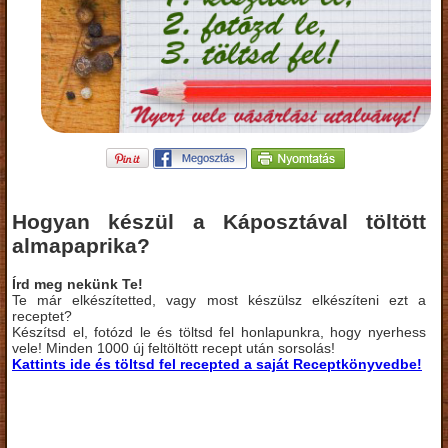
Hogyan készül a Káposztával töltött
almapaprika?
Írd meg nekünk Te!
Te már elkészítetted, vagy most készülsz elkészíteni ezt a
receptet?
Készítsd el, fotózd le és töltsd fel honlapunkra, hogy nyerhess
vele! Minden 1000 új feltöltött recept után sorsolás!
Kattints ide és töltsd fel recepted a saját Receptkönyvedbe!