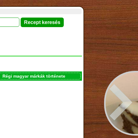
Régi magyar márkák története