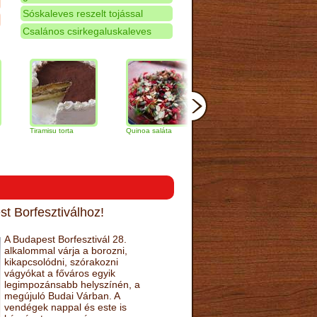
Sóskaleves reszelt tojással
Csalános csirkegaluskaleves
iramisu torta
Quinoa saláta
Mandulás kifli
Csokolád
narancs t
t Borfesztiválhoz!
A Budapest Borfesztivál 28.
alkalommal várja a borozni,
kikapcsolódni, szórakozni
vágyókat a főváros egyik
legimpozánsabb helyszínén, a
megújuló Budai Várban. A
vendégek nappal és este is