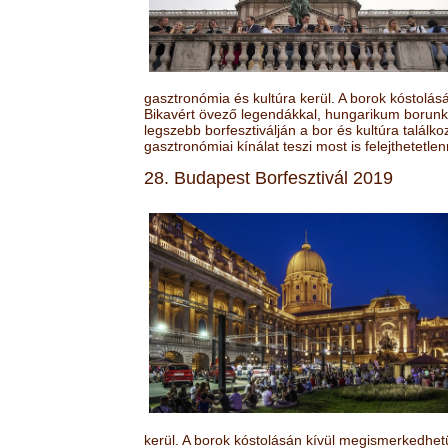
gasztronómia és kultúra kerül. A borok kóstolá
Bikavért övező legendákkal, hungarikum borunk 
legszebb borfesztiválján a bor és kultúra találk
gasztronómiai kínálat teszi most is felejthetetlen
28. Budapest Borfesztivál 2019
kerül. A borok kóstolásán kívül megismerkedhet