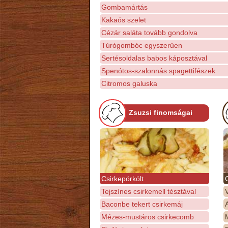
Gombamártás
Kakaós szelet
Cézár saláta tovább gondolva
Túrógombóc egyszerűen
Sertésoldalas babos káposztával
Spenótos-szalonnás spagettifészek
Citromos galuska
Zsuzsi finomságai
Csirkepörkölt
Tejszínes csirkemell tésztával
Baconbe tekert csirkemáj
Mézes-mustáros csirkecomb
M