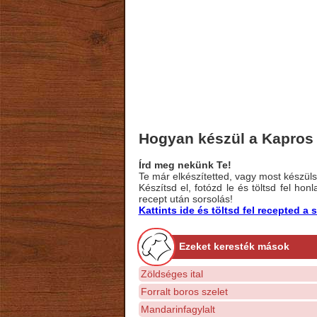
Hogyan készül a Kapros 
Írd meg nekünk Te!
Te már elkészítetted, vagy most készülsz
Készítsd el, fotózd le és töltsd fel ho
recept után sorsolás!
Kattints ide és töltsd fel recepted 
Ezeket keresték mások
Zöldséges ital
Forralt boros szelet
Mandarinfagylalt