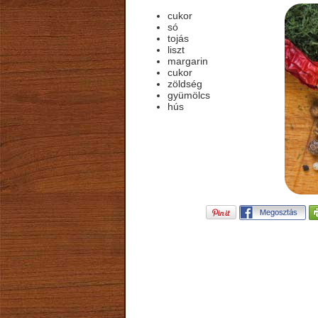
cukor
só
tojás
liszt
margarin
cukor
zöldség
gyümölcs
hús