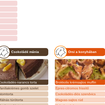
Csokoládé mánia
Orsi a konyhában
Csokoládés-narancs torta
Brokkolis krémsajtos muffin
Vaníliakrémes gomb szelet
Epres-citromos frissítő
Atomtorta
Csokoládés-diós szendvics
álnás túrótorta
Magvas-sajtos rúd