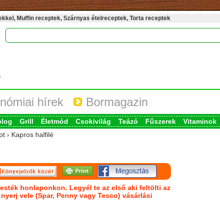
kel, Muffin receptek, Szárnyas ételreceptek, Torta receptek
nómiai hírek
Bormagazin
blog
Grill
Életmód
Csokivilág
Teázó
Fűszerek
Vitaminok
t › Kapros halfilé
esték honlaponkon. Legyél te az első aki feltölti az
s nyerj vele (Spar, Penny vagy Tesco) vásárlási