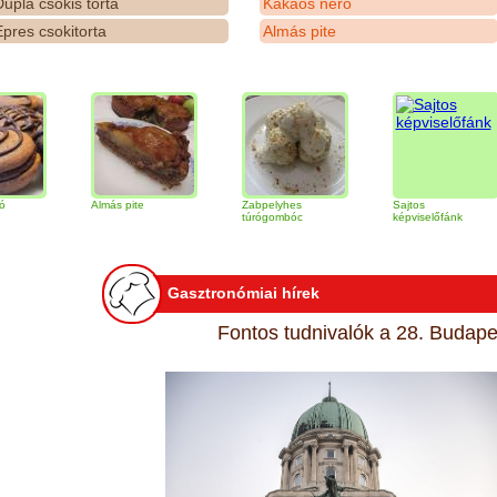
upla csokis torta
Kakaós néró
pres csokitorta
Almás pite
Almás pite
Zabpelyhes
Sajtos
T
túrógombóc
képviselőfánk
Gasztronómiai hírek
Fontos tudnivalók a 28. Budapes