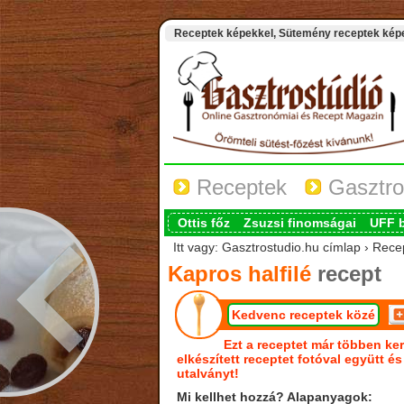
Receptek képekkel, Sütemény receptek képek
Receptek
Gasztro
Ottis főz
Zsuzsi finomságai
UFF 
Itt vagy: Gasztrostudio.hu címlap › Recep
Kapros halfilé
recept
Kedvenc receptek közé
Ezt a receptet már többen ker
elkészített receptet fotóval együtt é
utalványt!
Mi kellhet hozzá? Alapanyagok: