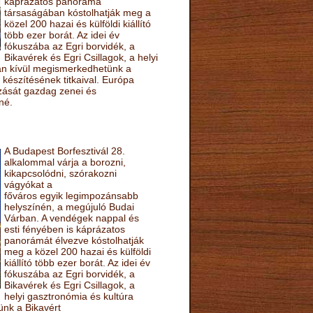
káprázatos panoráma
társaságában kóstolhatják meg a
közel 200 hazai és külföldi kiállító
több ezer borát. Az idei év
fókuszába az Egri borvidék, a
Bikavérek és Egri Csillagok, a helyi
sán kívül megismerkedhetünk a
készítésének titkaival. Európa
ozását gazdag zenei és
né.
A Budapest Borfesztivál 28.
alkalommal várja a borozni,
kikapcsolódni, szórakozni
vágyókat a
főváros egyik legimpozánsabb
helyszínén, a megújuló Budai
Várban. A vendégek nappal és
esti fényében is káprázatos
panorámát élvezve kóstolhatják
meg a közel 200 hazai és külföldi
kiállító több ezer borát. Az idei év
fókuszába az Egri borvidék, a
Bikavérek és Egri Csillagok, a
helyi gasztronómia és kultúra
ünk a Bikavért