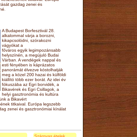
ozását gazdag zenei és
né.
A Budapest Borfesztivál 28.
alkalommal várja a borozni,
kikapcsolódni, szórakozni
vágyókat a
főváros egyik legimpozánsabb
helyszínén, a megújuló Budai
Várban. A vendégek nappal és
esti fényében is káprázatos
panorámát élvezve kóstolhatják
meg a közel 200 hazai és külföldi
kiállító több ezer borát. Az idei év
fókuszába az Egri borvidék, a
Bikavérek és Egri Csillagok, a
helyi gasztronómia és kultúra
ünk a Bikavért
nek titkaival. Európa legszebb
zdag zenei és gasztronómiai kínálat
Szárnyas ételek