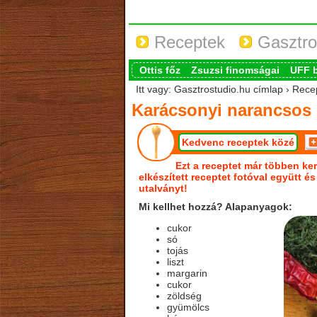
Receptek
Gasztro
Ottis főz
Zsuzsi finomságai
UFF 
Itt vagy: Gasztrostudio.hu címlap › Rece
Karácsonyi narancsos 
Kedvenc receptek közé
Ezt a receptet már többen ker
elkészített receptet fotóval együtt é
utalványt!
Mi kellhet hozzá? Alapanyagok:
cukor
só
tojás
liszt
margarin
cukor
zöldség
gyümölcs