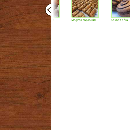
Csokoládés-diós
Magvas-sajtos rúd
Kakaós néró
szendvics