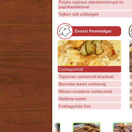
Pulyka nyárson édesköménnyel és
paprikasalátával
Tejben sült zöldségek
Zsuzsi finomságai
Csirkepörkölt
Tejszínes csirkemell tésztával
Baconbe tekert csirkemáj
Mézes-mustáros csirkecomb
M
Stefánia szelet
D
Fokhagymás hús
E