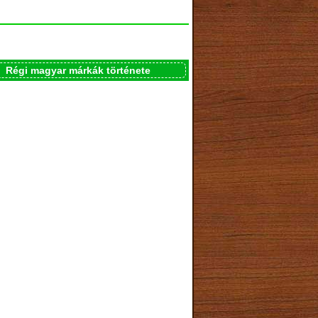
Régi magyar márkák története