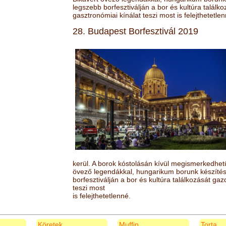
legszebb borfesztiválján a bor és kultúra találk
gasztronómiai kínálat teszi most is felejthetetlen
28. Budapest Borfesztivál 2019
kerül. A borok kóstolásán kívül megismerkedhet
övező legendákkal, hungarikum borunk készítésé
borfesztiválján a bor és kultúra találkozását ga
teszi most
is felejthetetlenné.
Köretek
Muffin
Torta