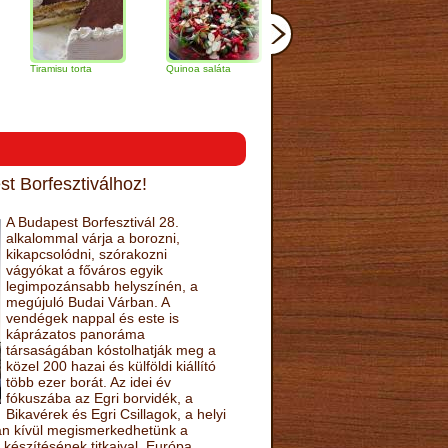
misu torta
Quinoa saláta
Mandulás kifli
Csokoládés-
narancs tort
t Borfesztiválhoz!
A Budapest Borfesztivál 28.
alkalommal várja a borozni,
kikapcsolódni, szórakozni
vágyókat a főváros egyik
legimpozánsabb helyszínén, a
megújuló Budai Várban. A
vendégek nappal és este is
káprázatos panoráma
társaságában kóstolhatják meg a
közel 200 hazai és külföldi kiállító
több ezer borát. Az idei év
fókuszába az Egri borvidék, a
Bikavérek és Egri Csillagok, a helyi
sán kívül megismerkedhetünk a
készítésének titkaival. Európa