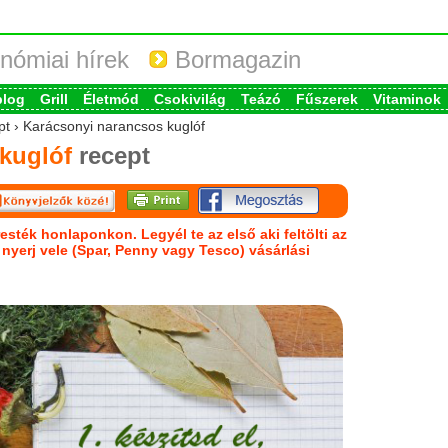
nómiai hírek
Bormagazin
blog
Grill
Életmód
Csokivilág
Teázó
Fűszerek
Vitaminok
pt › Karácsonyi narancsos kuglóf
kuglóf
recept
esték honlaponkon. Legyél te az első aki feltölti az
s nyerj vele (Spar, Penny vagy Tesco) vásárlási