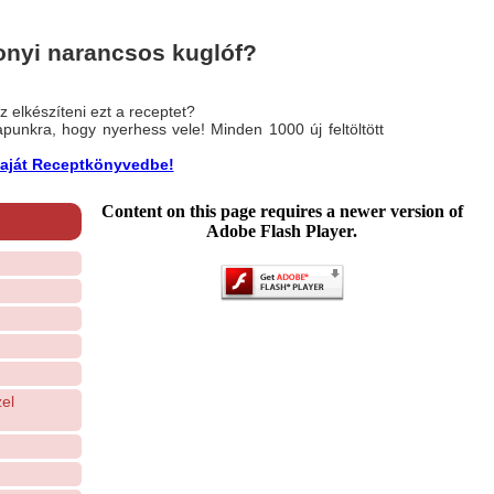
onyi narancsos kuglóf?
 elkészíteni ezt a receptet?
nlapunkra, hogy nyerhess vele! Minden 1000 új feltöltött
a saját Receptkönyvedbe!
Content on this page requires a newer version of
Adobe Flash Player.
el