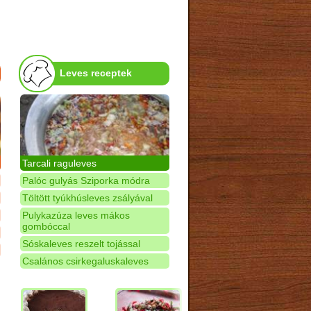
Leves receptek
Tarcali raguleves
Palóc gulyás Sziporka módra
Töltött tyúkhúsleves zsályával
Pulykazúza leves mákos
gombóccal
Sóskaleves reszelt tojással
Csalános csirkegaluskaleves