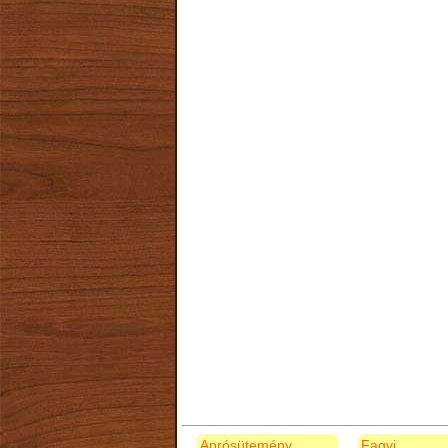
Aprósütemény
Fagyi