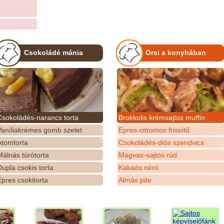
Csokoládé mánia
Orsi a konyhában
Csokoládés-narancs torta
Brokkolis krémsajtos muffin
Vaníliakrémes gomb szelet
Epres-citromos frissítő
Atomtorta
Csokoládés-diós szendvics
álnás túrótorta
Magvas-sajtos rúd
upla csokis torta
Kakaós néró
pres csokitorta
Almás pite