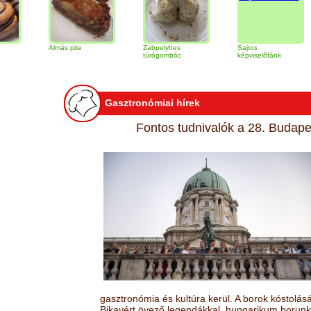
Almás pite
Zabpelyhes
Sajtos
Tira
túrógombóc
képviselőfánk
Gasztronómiai hírek
Fontos tudnivalók a 28. Budapes
gasztronómia és kultúra kerül. A borok kóstolá
Bikavért övező legendákkal, hungarikum borunk 