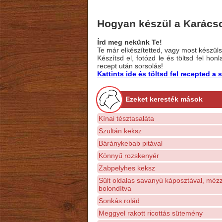
Hogyan készül a Karács
Írd meg nekünk Te!
Te már elkészítetted, vagy most készülsz
Készítsd el, fotózd le és töltsd fel ho
recept után sorsolás!
Kattints ide és töltsd fel recepted 
Ezeket keresték mások
Kínai tésztasaláta
Szultán keksz
Báránykebab pitával
Könnyű rozskenyér
Zabpelyhes keksz
Sült oldalas savanyú káposztával, mézz
bolondítva
Sonkás rolád
Meggyel rakott ricottás sütemény