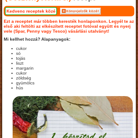
Kedvenc receptek közé
Ezt a receptet már többen keresték honlaponkon. Legyél te az
első aki feltölti az elkészített receptet fotóval együtt és nyerj
vele (Spar, Penny vagy Tesco) vásárlási utalványt!
Mi kellhet hozzá? Alapanyagok:
cukor
só
tojás
liszt
margarin
cukor
zöldség
gyümölcs
hús