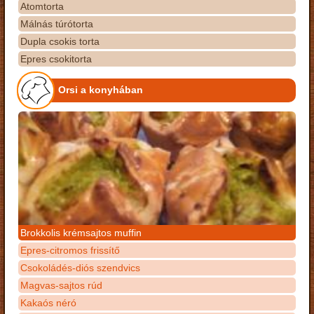
Atomtorta
Málnás túrótorta
Dupla csokis torta
Epres csokitorta
Orsi a konyhában
Brokkolis krémsajtos muffin
Epres-citromos frissítő
Csokoládés-diós szendvics
Magvas-sajtos rúd
Kakaós néró