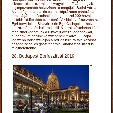
kikapcsolódni, szórakozni vágyókat a főváros egyik
legimpozánsabb helyszínén, a megújuló Budai Várban.
A vendégek nappal és este is káprázatos panoráma
társaságában kóstolhatják meg a közel 200 hazai és
külföldi kiállító több ezer borát. Az idei év fókuszába az
Egri borvidék, a Bikavérek és Egri Csillagok, a helyi
gasztronómia és kultúra kerül. A borok kóstolásán kívül
megismerkedhetünk a Bikavért övező legendákkal,
hungarikum borunk készítésének titkaival. Európa
legszebb borfesztiválján a bor és kultúra találkozását
gazdag zenei és gasztronómiai kínálat teszi most is
felejthetetlenné.
28. Budapest Borfesztivál 2019
A