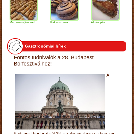
Magvas-sajtos rúd
Kakaós néró
Almás pite
Zabpel
túrógo
Gasztronómiai hírek
Fontos tudnivalók a 28. Budapest
Borfesztiválhoz!
A
Budapest Borfesztivál 28. alkalommal várja a borozni,