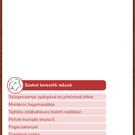
Ezeket keresték mások
Szűzpecsenye spárgával és juhtúróval töltve
Mustáros hagymasaláta
Tejfölös zöldbableves füstölt csülökkel
Pirított krumplis tészta 5.
Pogácsakenyér
Frankfurti saláta