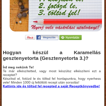
Hogyan készül a Karamellás
gesztenyetorta (Gesztenyetorta 3.)?
Írd meg nekünk Te!
Te már elkészítetted, vagy most készülsz elkészíteni ezt a
receptet?
Készítsd el, fotózd le és töltsd fel honlapunkra, hogy nyerhess
vele! Minden 1000 új feltöltött recept után sorsolás!
Kattints ide és töltsd fel recepted a saját Receptkönyvedbe!