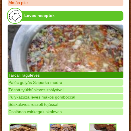
Almás pite
Leves receptek
Tarcali raguleves
Palóc gulyás Sziporka módra
Töltött tyúkhúsleves zsályával
Pulykazúza leves mákos gombóccal
Sóskaleves reszelt tojással
Csalános csirkegaluskaleves