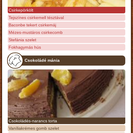
Csirkepörkölt
Tejszínes csirkemell tésztával
Baconbe tekert csirkemáj
Mézes-mustáros csirkecomb
Stefánia szelet
Fokhagymás hús
Csokoládé mánia
Csokoládés-narancs torta
Vaníliakrémes gomb szelet