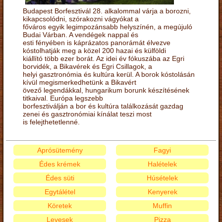
Budapest Borfesztivál 28. alkalommal várja a borozni,
kikapcsolódni, szórakozni vágyókat a
főváros egyik legimpozánsabb helyszínén, a megújuló
Budai Várban. A vendégek nappal és
esti fényében is káprázatos panorámát élvezve
kóstolhatják meg a közel 200 hazai és külföldi
kiállító több ezer borát. Az idei év fókuszába az Egri
borvidék, a Bikavérek és Egri Csillagok, a
helyi gasztronómia és kultúra kerül. A borok kóstolásán
kívül megismerkedhetünk a Bikavért
övező legendákkal, hungarikum borunk készítésének
titkaival. Európa legszebb
borfesztiválján a bor és kultúra találkozását gazdag
zenei és gasztronómiai kínálat teszi most
is felejthetetlenné.
Aprósütemény
Fagyi
Édes krémek
Halételek
Édes süti
Húsételek
Egytálétel
Kenyerek
Köretek
Muffin
Levesek
Pizza