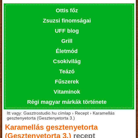
Ottis főz
Zsuzsi finomságai
UFF blog
Grill
Életmód
Csokivilág
Teázó
Fűszerek
Vitaminok
Régi magyar márkák története
Itt vagy: Gasztrostudio.hu címlap › Recept › Karamellás
gesztenyetorta (Gesztenyetorta 3.)
Karamellás gesztenyetorta
(Gesztenyetorta 3.)
recept