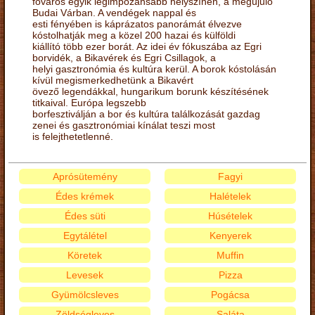
főváros egyik legimpozánsabb helyszínén, a megújuló
Budai Várban. A vendégek nappal és
esti fényében is káprázatos panorámát élvezve
kóstolhatják meg a közel 200 hazai és külföldi
kiállító több ezer borát. Az idei év fókuszába az Egri
borvidék, a Bikavérek és Egri Csillagok, a
helyi gasztronómia és kultúra kerül. A borok kóstolásán
kívül megismerkedhetünk a Bikavért
övező legendákkal, hungarikum borunk készítésének
titkaival. Európa legszebb
borfesztiválján a bor és kultúra találkozását gazdag
zenei és gasztronómiai kínálat teszi most
is felejthetetlenné.
Aprósütemény
Fagyi
Édes krémek
Halételek
Édes süti
Húsételek
Egytálétel
Kenyerek
Köretek
Muffin
Levesek
Pizza
Gyümölcsleves
Pogácsa
Zöldségleves
Saláta