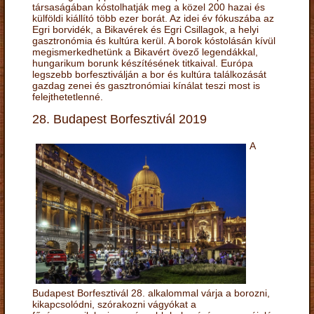
társaságában kóstolhatják meg a közel 200 hazai és
külföldi kiállító több ezer borát. Az idei év fókuszába az
Egri borvidék, a Bikavérek és Egri Csillagok, a helyi
gasztronómia és kultúra kerül. A borok kóstolásán kívül
megismerkedhetünk a Bikavért övező legendákkal,
hungarikum borunk készítésének titkaival. Európa
legszebb borfesztiválján a bor és kultúra találkozását
gazdag zenei és gasztronómiai kínálat teszi most is
felejthetetlenné.
28. Budapest Borfesztivál 2019
A
Budapest Borfesztivál 28. alkalommal várja a borozni,
kikapcsolódni, szórakozni vágyókat a