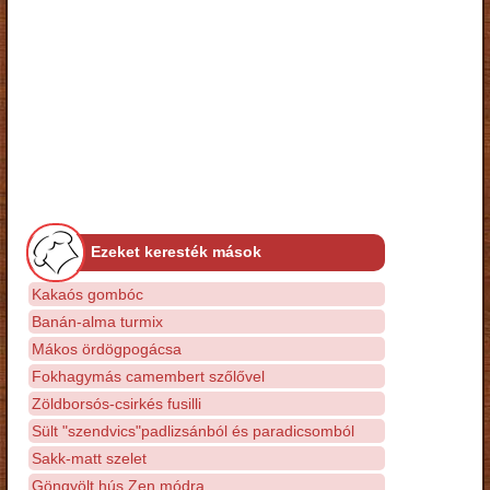
Ezeket keresték mások
Kakaós gombóc
Banán-alma turmix
Mákos ördögpogácsa
Fokhagymás camembert szőlővel
Zöldborsós-csirkés fusilli
Sült "szendvics"padlizsánból és paradicsomból
Sakk-matt szelet
Göngyölt hús Zen módra