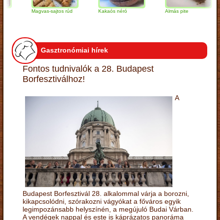
Magvas-sajtos rúd
Kakaós néró
Almás pite
Gasztronómiai hírek
Fontos tudnivalók a 28. Budapest
Borfesztiválhoz!
A
Budapest Borfesztivál 28. alkalommal várja a borozni,
kikapcsolódni, szórakozni vágyókat a főváros egyik
legimpozánsabb helyszínén, a megújuló Budai Várban.
A vendégek nappal és este is káprázatos panoráma