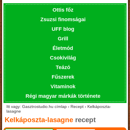
Ottis főz
Zsuzsi finomságai
UFF blog
Grill
Életmód
Csokivilág
Teázó
Fűszerek
Vitaminok
Régi magyar márkák története
Itt vagy: Gasztrostudio.hu címlap › Recept › Kelkáposzta-
lasagne
Kelkáposzta-lasagne
recept