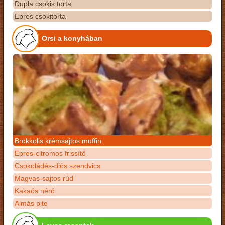
Dupla csokis torta
Epres csokitorta
Orsi a konyhában
Brokkolis krémsajtos muffin
Epres-citromos frissítő
Csokoládés-diós szendvics
Magvas-sajtos rúd
Kakaós néró
Almás pite