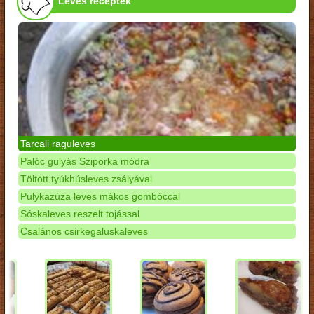
Leves receptek
Tarcali raguleves
Palóc gulyás Sziporka módra
Töltött tyúkhúsleves zsályával
Pulykazúza leves mákos gombóccal
Sóskaleves reszelt tojással
Csalános csirkegaluskaleves