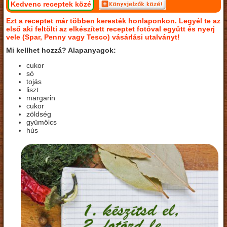
Kedvenc receptek közé
Ezt a receptet már többen keresték honlaponkon. Legyél te az
első aki feltölti az elkészített receptet fotóval együtt és nyerj
vele (Spar, Penny vagy Tesco) vásárlási utalványt!
Mi kellhet hozzá? Alapanyagok:
cukor
só
tojás
liszt
margarin
cukor
zöldség
gyümölcs
hús