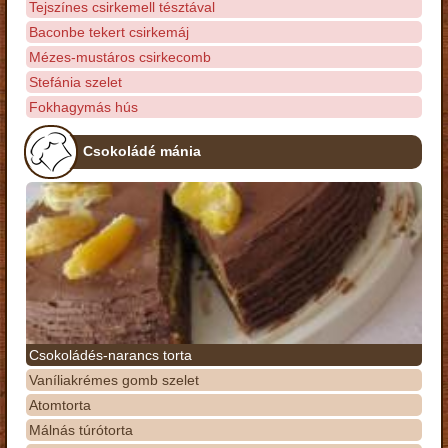
Tejszínes csirkemell tésztával
Baconbe tekert csirkemáj
Mézes-mustáros csirkecomb
Stefánia szelet
Fokhagymás hús
Csokoládé mánia
Csokoládés-narancs torta
Vaníliakrémes gomb szelet
Atomtorta
Málnás túrótorta