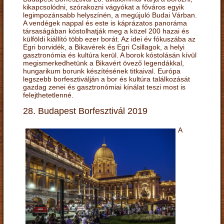
kikapcsolódni, szórakozni vágyókat a főváros egyik
legimpozánsabb helyszínén, a megújuló Budai Várban.
A vendégek nappal és este is káprázatos panoráma
társaságában kóstolhatják meg a közel 200 hazai és
külföldi kiállító több ezer borát. Az idei év fókuszába az
Egri borvidék, a Bikavérek és Egri Csillagok, a helyi
gasztronómia és kultúra kerül. A borok kóstolásán kívül
megismerkedhetünk a Bikavért övező legendákkal,
hungarikum borunk készítésének titkaival. Európa
legszebb borfesztiválján a bor és kultúra találkozását
gazdag zenei és gasztronómiai kínálat teszi most is
felejthetetlenné.
28. Budapest Borfesztivál 2019
A