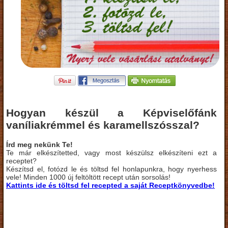
Hogyan készül a Képviselőfánk
vaníliakrémmel és karamellszósszal?
Írd meg nekünk Te!
Te már elkészítetted, vagy most készülsz elkészíteni ezt a
receptet?
Készítsd el, fotózd le és töltsd fel honlapunkra, hogy nyerhess
vele! Minden 1000 új feltöltött recept után sorsolás!
Kattints ide és töltsd fel recepted a saját Receptkönyvedbe!