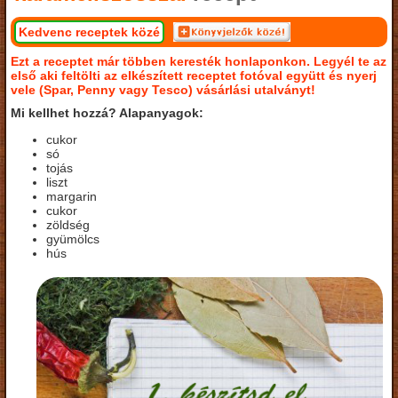
Kedvenc receptek közé
Ezt a receptet már többen keresték honlaponkon. Legyél te az
első aki feltölti az elkészített receptet fotóval együtt és nyerj
vele (Spar, Penny vagy Tesco) vásárlási utalványt!
Mi kellhet hozzá? Alapanyagok:
cukor
só
tojás
liszt
margarin
cukor
zöldség
gyümölcs
hús