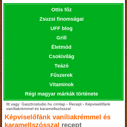
Ottis főz
Zsuzsi finomságai
UFF blog
Grill
Életmód
Csokivilág
Teázó
Fűszerek
Vitaminok
Régi magyar márkák története
Itt vagy: Gasztrostudio.hu címlap › Recept › Képviselőfánk
vaníliakrémmel és karamellszósszal
Képviselőfánk vaníliakrémmel és
karamellszósszal
recept