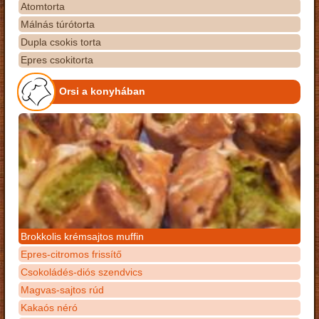
Atomtorta
Málnás túrótorta
Dupla csokis torta
Epres csokitorta
Orsi a konyhában
Brokkolis krémsajtos muffin
Epres-citromos frissítő
Csokoládés-diós szendvics
Magvas-sajtos rúd
Kakaós néró