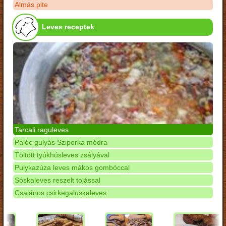
Almás pite
Leves receptek
Tarcali raguleves
Palóc gulyás Sziporka módra
Töltött tyúkhúsleves zsályával
Pulykazúza leves mákos gombóccal
Sóskaleves reszelt tojással
Csalános csirkegaluskaleves