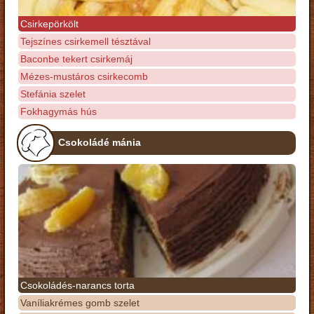
Csirkepörkölt
Tejszínes csirkemell tésztával
Baconbe tekert csirkemáj
Mézes-mustáros csirkecomb
Stefánia szelet
Fokhagymás hús
Csokoládé mánia
Csokoládés-narancs torta
Vaníliakrémes gomb szelet