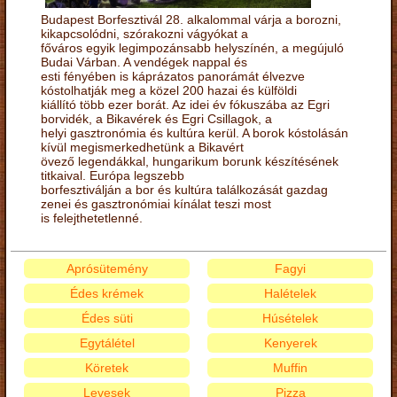
Budapest Borfesztivál 28. alkalommal várja a borozni,
kikapcsolódni, szórakozni vágyókat a
főváros egyik legimpozánsabb helyszínén, a megújuló
Budai Várban. A vendégek nappal és
esti fényében is káprázatos panorámát élvezve
kóstolhatják meg a közel 200 hazai és külföldi
kiállító több ezer borát. Az idei év fókuszába az Egri
borvidék, a Bikavérek és Egri Csillagok, a
helyi gasztronómia és kultúra kerül. A borok kóstolásán
kívül megismerkedhetünk a Bikavért
övező legendákkal, hungarikum borunk készítésének
titkaival. Európa legszebb
borfesztiválján a bor és kultúra találkozását gazdag
zenei és gasztronómiai kínálat teszi most
is felejthetetlenné.
Aprósütemény
Fagyi
Édes krémek
Halételek
Édes süti
Húsételek
Egytálétel
Kenyerek
Köretek
Muffin
Levesek
Pizza