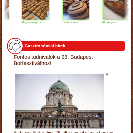
Magvas-sajtos rúd
Kakaós néró
Almás pite
Gasztronómiai hírek
Fontos tudnivalók a 28. Budapest
Borfesztiválhoz!
A
Budapest Borfesztivál 28. alkalommal várja a borozni,