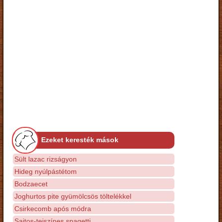
Ezeket keresték mások
Sült lazac rizságyon
Hideg nyúlpástétom
Bodzaecet
Joghurtos pite gyümölcsös töltelékkel
Csirkecomb após módra
Sajtos-tejszínes spagetti