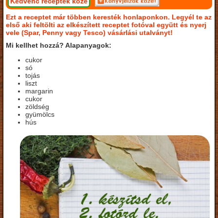
Kedvenc receptek közé
Ezt a receptet már többen keresték honlaponkon. Legyél te az
első aki feltölti az elkészített receptet fotóval együtt és nyerj
vele (Spar, Penny vagy Tesco) vásárlási utalványt!
Mi kellhet hozzá? Alapanyagok:
cukor
só
tojás
liszt
margarin
cukor
zöldség
gyümölcs
hús