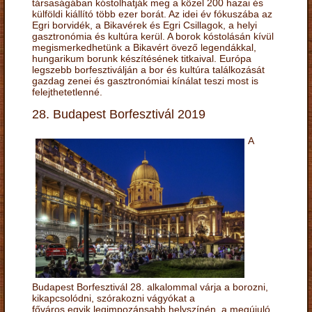
társaságában kóstolhatják meg a közel 200 hazai és
külföldi kiállító több ezer borát. Az idei év fókuszába az
Egri borvidék, a Bikavérek és Egri Csillagok, a helyi
gasztronómia és kultúra kerül. A borok kóstolásán kívül
megismerkedhetünk a Bikavért övező legendákkal,
hungarikum borunk készítésének titkaival. Európa
legszebb borfesztiválján a bor és kultúra találkozását
gazdag zenei és gasztronómiai kínálat teszi most is
felejthetetlenné.
28. Budapest Borfesztivál 2019
A
Budapest Borfesztivál 28. alkalommal várja a borozni,
kikapcsolódni, szórakozni vágyókat a
főváros egyik legimpozánsabb helyszínén, a megújuló