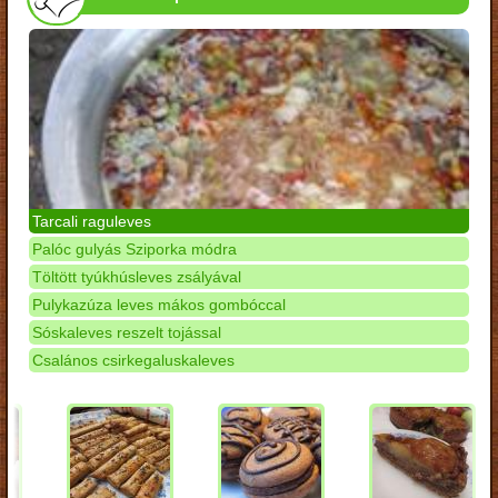
Tarcali raguleves
Palóc gulyás Sziporka módra
Töltött tyúkhúsleves zsályával
Pulykazúza leves mákos gombóccal
Sóskaleves reszelt tojással
Csalános csirkegaluskaleves