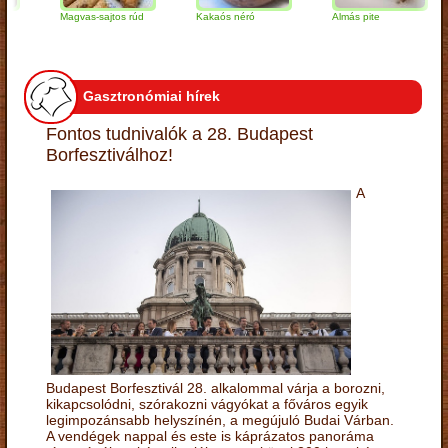
Magvas-sajtos rúd
Kakaós néró
Almás pite
Z
t
Gasztronómiai hírek
Fontos tudnivalók a 28. Budapest
Borfesztiválhoz!
A
Budapest Borfesztivál 28. alkalommal várja a borozni,
kikapcsolódni, szórakozni vágyókat a főváros egyik
legimpozánsabb helyszínén, a megújuló Budai Várban.
A vendégek nappal és este is káprázatos panoráma