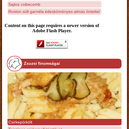
Sajtos csibecomb
Roston sült garnéla édesköményes-almás öntettel
Content on this page requires a newer version of
Adobe Flash Player.
Zsuzsi finomságai
Csirkepörkölt