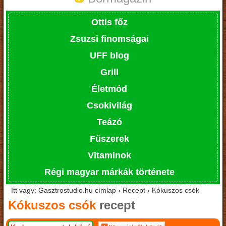
Ottis főz
Zsuzsi finomságai
UFF blog
Grill
Életmód
Csokivilág
Teázó
Fűszerek
Vitaminok
Régi magyar márkák története
Itt vagy: Gasztrostudio.hu címlap › Recept › Kókuszos csók
Kókuszos csók
recept