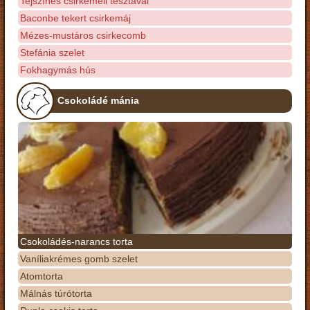
Tejszínes csirkemell tésztával
Baconbe tekert csirkemáj
Mézes-mustáros csirkecomb
Stefánia szelet
Fokhagymás hús
Csokoládé mánia
Csokoládés-narancs torta
Vaníliakrémes gomb szelet
Atomtorta
Málnás túrótorta