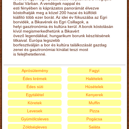
Budai Várban. A vendégek nappal és
esti fényében is káprázatos panorámát élvezve
kóstolhatják meg a közel 200 hazai és külföldi
kiállító több ezer borát. Az idei év fókuszába az Egri
borvidék, a Bikavérek és Egri Csillagok, a
helyi gasztronómia és kultúra kerül. A borok kóstolásán
kívül megismerkedhetünk a Bikavért
övező legendákkal, hungarikum borunk készítésének
titkaival. Európa legszebb
borfesztiválján a bor és kultúra találkozását gazdag
zenei és gasztronómiai kínálat teszi most
is felejthetetlenné.
Aprósütemény
Fagyi
Édes krémek
Halételek
Édes süti
Húsételek
Egytálétel
Kenyerek
Köretek
Muffin
Levesek
Pizza
Gyümölcsleves
Pogácsa
Zöldségleves
Saláta