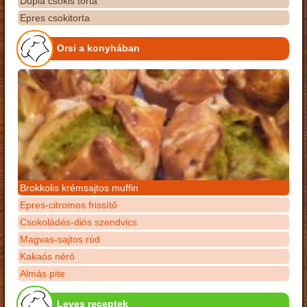
Dupla csokis torta
Epres csokitorta
Orsi a konyhában
Brokkolis krémsajtos muffin
Epres-citromos frissítő
Csokoládés-diós szendvics
Magvas-sajtos rúd
Kakaós néró
Almás pite
Leves receptek