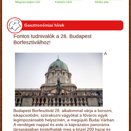
Magvas-sajtos rúd
Kakaós néró
Almás pite
Zab
túr
Gasztronómiai hírek
Fontos tudnivalók a 28. Budapest
Borfesztiválhoz!
A
Budapest Borfesztivál 28. alkalommal várja a borozni,
kikapcsolódni, szórakozni vágyókat a főváros egyik
legimpozánsabb helyszínén, a megújuló Budai Várban.
A vendégek nappal és este is káprázatos panoráma
társaságában kóstolhatják meg a közel 200 hazai és