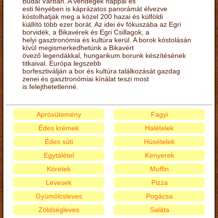
Budai Várban. A vendégek nappal és
esti fényében is káprázatos panorámát élvezve
kóstolhatják meg a közel 200 hazai és külföldi
kiállító több ezer borát. Az idei év fókuszába az Egri
borvidék, a Bikavérek és Egri Csillagok, a
helyi gasztronómia és kultúra kerül. A borok kóstolásán
kívül megismerkedhetünk a Bikavért
övező legendákkal, hungarikum borunk készítésének
titkaival. Európa legszebb
borfesztiválján a bor és kultúra találkozását gazdag
zenei és gasztronómiai kínálat teszi most
is felejthetetlenné.
Aprósütemény
Fagyi
Édes krémek
Halételek
Édes süti
Húsételek
Egytálétel
Kenyerek
Köretek
Muffin
Levesek
Pizza
Gyümölcsleves
Pogácsa
Zöldségleves
Saláta