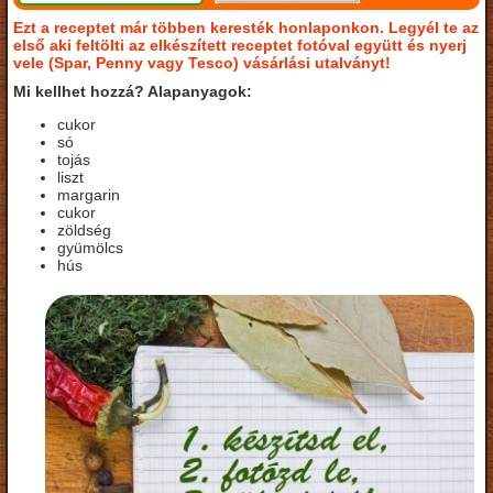
Ezt a receptet már többen keresték honlaponkon. Legyél te az
első aki feltölti az elkészített receptet fotóval együtt és nyerj
vele (Spar, Penny vagy Tesco) vásárlási utalványt!
Mi kellhet hozzá? Alapanyagok:
cukor
só
tojás
liszt
margarin
cukor
zöldség
gyümölcs
hús