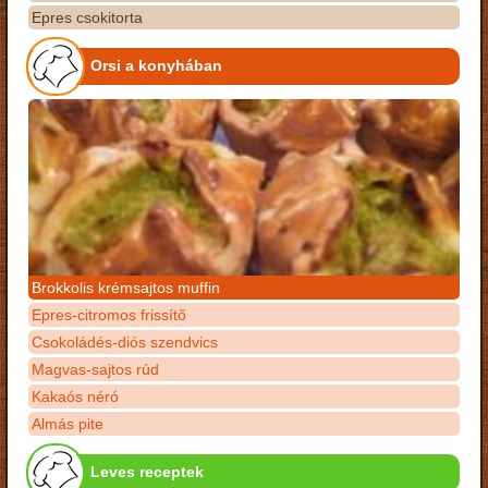
Epres csokitorta
Orsi a konyhában
Brokkolis krémsajtos muffin
Epres-citromos frissítő
Csokoládés-diós szendvics
Magvas-sajtos rúd
Kakaós néró
Almás pite
Leves receptek