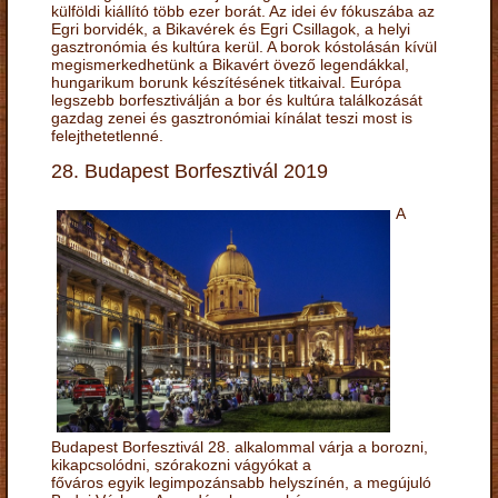
külföldi kiállító több ezer borát. Az idei év fókuszába az
Egri borvidék, a Bikavérek és Egri Csillagok, a helyi
gasztronómia és kultúra kerül. A borok kóstolásán kívül
megismerkedhetünk a Bikavért övező legendákkal,
hungarikum borunk készítésének titkaival. Európa
legszebb borfesztiválján a bor és kultúra találkozását
gazdag zenei és gasztronómiai kínálat teszi most is
felejthetetlenné.
28. Budapest Borfesztivál 2019
A
Budapest Borfesztivál 28. alkalommal várja a borozni,
kikapcsolódni, szórakozni vágyókat a
főváros egyik legimpozánsabb helyszínén, a megújuló