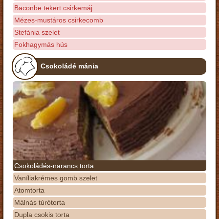
Baconbe tekert csirkemáj
Mézes-mustáros csirkecomb
Stefánia szelet
Fokhagymás hús
Csokoládé mánia
Csokoládés-narancs torta
Vaníliakrémes gomb szelet
Atomtorta
Málnás túrótorta
Dupla csokis torta