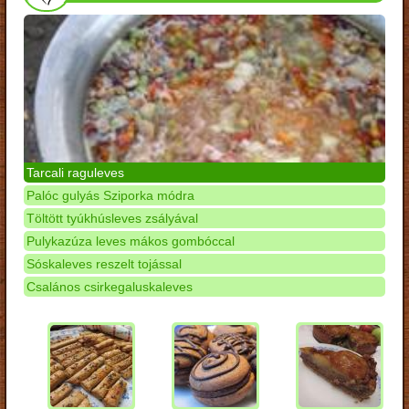
Tarcali raguleves
Palóc gulyás Sziporka módra
Töltött tyúkhúsleves zsályával
Pulykazúza leves mákos gombóccal
Sóskaleves reszelt tojással
Csalános csirkegaluskaleves