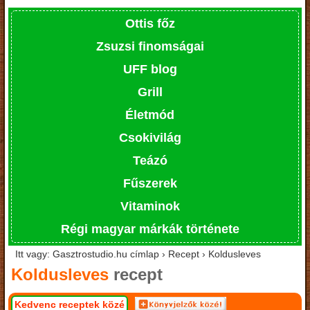
Ottis főz
Zsuzsi finomságai
UFF blog
Grill
Életmód
Csokivilág
Teázó
Fűszerek
Vitaminok
Régi magyar márkák története
Itt vagy: Gasztrostudio.hu címlap › Recept › Koldusleves
Koldusleves
recept
Kedvenc receptek közé