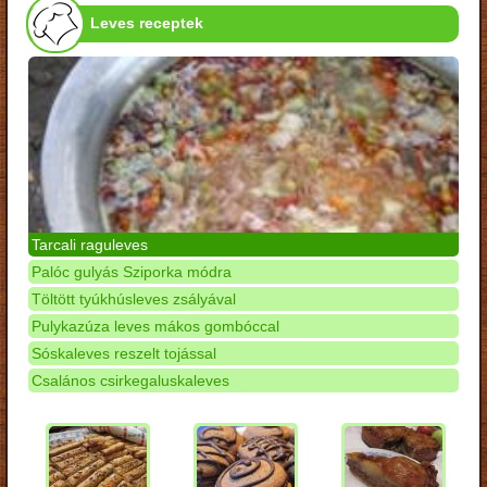
Leves receptek
Tarcali raguleves
Palóc gulyás Sziporka módra
Töltött tyúkhúsleves zsályával
Pulykazúza leves mákos gombóccal
Sóskaleves reszelt tojással
Csalános csirkegaluskaleves