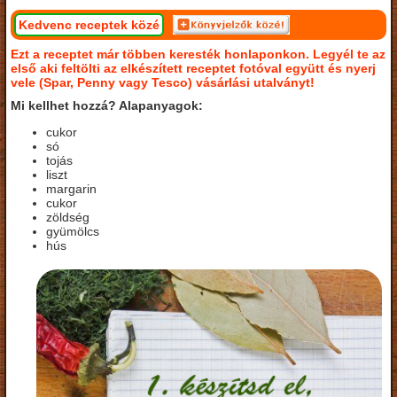
Kedvenc receptek közé
Ezt a receptet már többen keresték honlaponkon. Legyél te az
első aki feltölti az elkészített receptet fotóval együtt és nyerj
vele (Spar, Penny vagy Tesco) vásárlási utalványt!
Mi kellhet hozzá? Alapanyagok:
cukor
só
tojás
liszt
margarin
cukor
zöldség
gyümölcs
hús