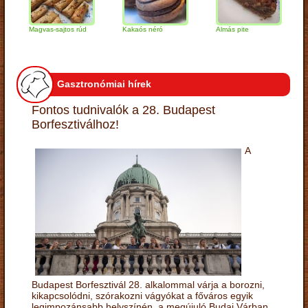
Magvas-sajtos rúd
Kakaós néró
Almás pite
Zabpe
túróg
Gasztronómiai hírek
Fontos tudnivalók a 28. Budapest
Borfesztiválhoz!
A
Budapest Borfesztivál 28. alkalommal várja a borozni,
kikapcsolódni, szórakozni vágyókat a főváros egyik
legimpozánsabb helyszínén, a megújuló Budai Várban.