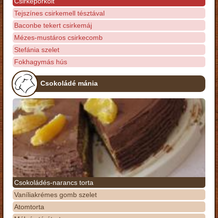
Csirkepörkölt
Tejszínes csirkemell tésztával
Baconbe tekert csirkemáj
Mézes-mustáros csirkecomb
Stefánia szelet
Fokhagymás hús
Csokoládé mánia
Csokoládés-narancs torta
Vaníliakrémes gomb szelet
Atomtorta