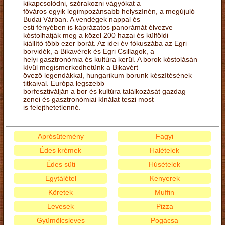
kikapcsolódni, szórakozni vágyókat a
főváros egyik legimpozánsabb helyszínén, a megújuló
Budai Várban. A vendégek nappal és
esti fényében is káprázatos panorámát élvezve
kóstolhatják meg a közel 200 hazai és külföldi
kiállító több ezer borát. Az idei év fókuszába az Egri
borvidék, a Bikavérek és Egri Csillagok, a
helyi gasztronómia és kultúra kerül. A borok kóstolásán
kívül megismerkedhetünk a Bikavért
övező legendákkal, hungarikum borunk készítésének
titkaival. Európa legszebb
borfesztiválján a bor és kultúra találkozását gazdag
zenei és gasztronómiai kínálat teszi most
is felejthetetlenné.
Aprósütemény
Fagyi
Édes krémek
Halételek
Édes süti
Húsételek
Egytálétel
Kenyerek
Köretek
Muffin
Levesek
Pizza
Gyümölcsleves
Pogácsa