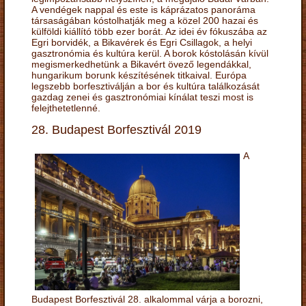
A vendégek nappal és este is káprázatos panoráma
társaságában kóstolhatják meg a közel 200 hazai és
külföldi kiállító több ezer borát. Az idei év fókuszába az
Egri borvidék, a Bikavérek és Egri Csillagok, a helyi
gasztronómia és kultúra kerül. A borok kóstolásán kívül
megismerkedhetünk a Bikavért övező legendákkal,
hungarikum borunk készítésének titkaival. Európa
legszebb borfesztiválján a bor és kultúra találkozását
gazdag zenei és gasztronómiai kínálat teszi most is
felejthetetlenné.
28. Budapest Borfesztivál 2019
A
Budapest Borfesztivál 28. alkalommal várja a borozni,