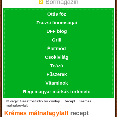
Bormagazin
Ottis főz
Zsuzsi finomságai
UFF blog
Grill
Életmód
Csokivilág
Teázó
Fűszerek
Vitaminok
Régi magyar márkák története
Itt vagy: Gasztrostudio.hu címlap › Recept › Krémes
málnafagylalt
Krémes málnafagylalt
recept