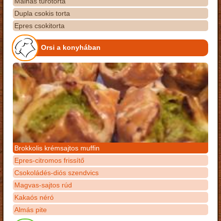
Málnás túrótorta
Dupla csokis torta
Epres csokitorta
Orsi a konyhában
Brokkolis krémsajtos muffin
Epres-citromos frissítő
Csokoládés-diós szendvics
Magvas-sajtos rúd
Kakaós néró
Almás pite