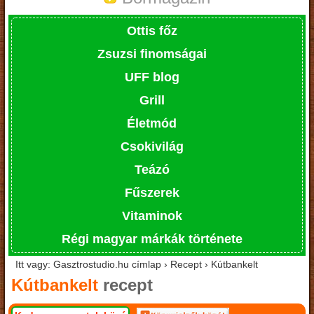
Ottis főz
Zsuzsi finomságai
UFF blog
Grill
Életmód
Csokivilág
Teázó
Fűszerek
Vitaminok
Régi magyar márkák története
Itt vagy: Gasztrostudio.hu címlap › Recept › Kútbankelt
Kútbankelt
recept