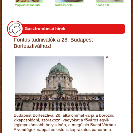
Magvas-sajtos rúd
Kakaós néró
Almás pite
Zabp
túró
Gasztronómiai hírek
Fontos tudnivalók a 28. Budapest
Borfesztiválhoz!
A
Budapest Borfesztivál 28. alkalommal várja a borozni,
kikapcsolódni, szórakozni vágyókat a főváros egyik
legimpozánsabb helyszínén, a megújuló Budai Várban.
A vendégek nappal és este is káprázatos panoráma