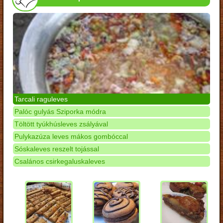
Tarcali raguleves
Palóc gulyás Sziporka módra
Töltött tyúkhúsleves zsályával
Pulykazúza leves mákos gombóccal
Sóskaleves reszelt tojással
Csalános csirkegaluskaleves