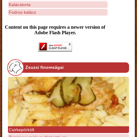
Kalácstorta
Fodros kalács
Content on this page requires a newer version of
Adobe Flash Player.
Zsuzsi finomságai
Csirkepörkölt