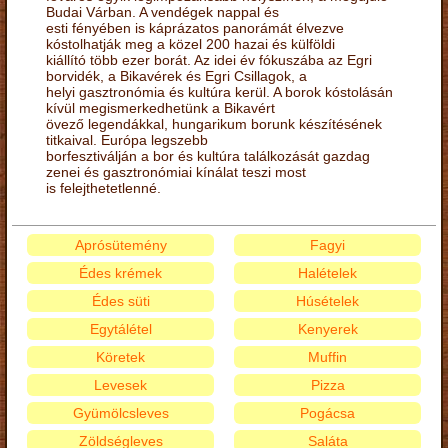
Budai Várban. A vendégek nappal és
esti fényében is káprázatos panorámát élvezve
kóstolhatják meg a közel 200 hazai és külföldi
kiállító több ezer borát. Az idei év fókuszába az Egri
borvidék, a Bikavérek és Egri Csillagok, a
helyi gasztronómia és kultúra kerül. A borok kóstolásán
kívül megismerkedhetünk a Bikavért
övező legendákkal, hungarikum borunk készítésének
titkaival. Európa legszebb
borfesztiválján a bor és kultúra találkozását gazdag
zenei és gasztronómiai kínálat teszi most
is felejthetetlenné.
Aprósütemény
Fagyi
Édes krémek
Halételek
Édes süti
Húsételek
Egytálétel
Kenyerek
Köretek
Muffin
Levesek
Pizza
Gyümölcsleves
Pogácsa
Zöldségleves
Saláta