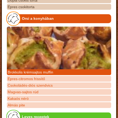
Dupla csokis torta
Epres csokitorta
Orsi a konyhában
Brokkolis krémsajtos muffin
Epres-citromos frissítő
Csokoládés-diós szendvics
Magvas-sajtos rúd
Kakaós néró
Almás pite
Leves receptek