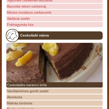
Tejszínes csirkemell tésztával
Baconbe tekert csirkemáj
Mézes-mustáros csirkecomb
Stefánia szelet
Fokhagymás hús
Csokoládé mánia
Csokoládés-narancs torta
Vaníliakrémes gomb szelet
Atomtorta
Málnás túrótorta