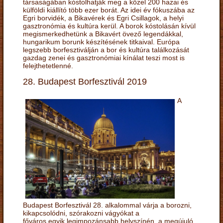
társaságában kóstolhatják meg a közel 200 hazai és
külföldi kiállító több ezer borát. Az idei év fókuszába az
Egri borvidék, a Bikavérek és Egri Csillagok, a helyi
gasztronómia és kultúra kerül. A borok kóstolásán kívül
megismerkedhetünk a Bikavért övező legendákkal,
hungarikum borunk készítésének titkaival. Európa
legszebb borfesztiválján a bor és kultúra találkozását
gazdag zenei és gasztronómiai kínálat teszi most is
felejthetetlenné.
28. Budapest Borfesztivál 2019
A
Budapest Borfesztivál 28. alkalommal várja a borozni,
kikapcsolódni, szórakozni vágyókat a
főváros egyik legimpozánsabb helyszínén, a megújuló