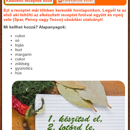
Kedvenc receptek közé
Ezt a receptet már többen keresték honlaponkon. Legyél te az
első aki feltölti az elkészített receptet fotóval együtt és nyerj
vele (Spar, Penny vagy Tesco) vásárlási utalványt!
Mi kellhet hozzá? Alapanyagok:
cukor
só
tojás
liszt
margarin
cukor
zöldség
gyümölcs
hús