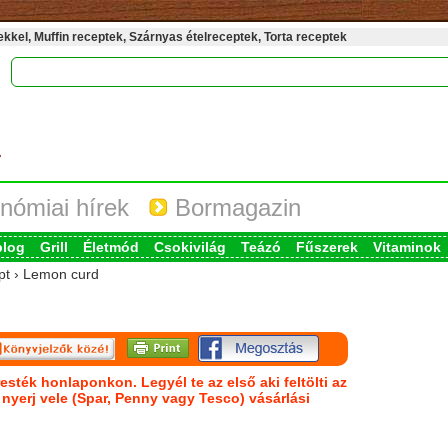
kel, Muffin receptek, Szárnyas ételreceptek, Torta receptek
nómiai hírek
Bormagazin
blog
Grill
Életmód
Csokivilág
Teázó
Fűszerek
Vitaminok
ept › Lemon curd
esték honlaponkon. Legyél te az első aki feltölti az
s nyerj vele (Spar, Penny vagy Tesco) vásárlási