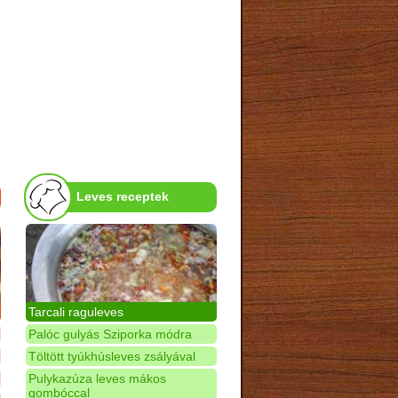
Leves receptek
Tarcali raguleves
Palóc gulyás Sziporka módra
Töltött tyúkhúsleves zsályával
Pulykazúza leves mákos
gombóccal