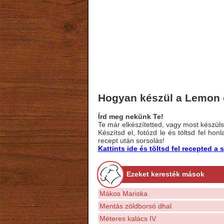
Hogyan készül a Lemon 
Írd meg nekünk Te!
Te már elkészítetted, vagy most készülsz
Készítsd el, fotózd le és töltsd fel ho
recept után sorsolás!
Kattints ide és töltsd fel recepted 
Ezeket keresték mások
Mákos Mariska
Mentás zöldborsó dhal
Méteres kalács IV.