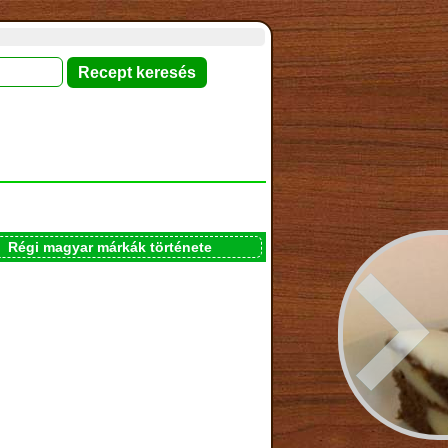
Régi magyar márkák története