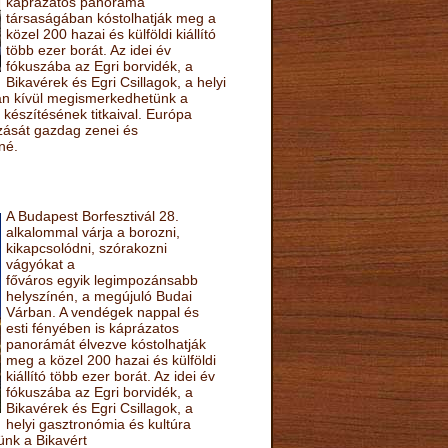
káprázatos panoráma
társaságában kóstolhatják meg a
közel 200 hazai és külföldi kiállító
több ezer borát. Az idei év
fókuszába az Egri borvidék, a
Bikavérek és Egri Csillagok, a helyi
sán kívül megismerkedhetünk a
készítésének titkaival. Európa
ozását gazdag zenei és
né.
A Budapest Borfesztivál 28.
alkalommal várja a borozni,
kikapcsolódni, szórakozni
vágyókat a
főváros egyik legimpozánsabb
helyszínén, a megújuló Budai
Várban. A vendégek nappal és
esti fényében is káprázatos
panorámát élvezve kóstolhatják
meg a közel 200 hazai és külföldi
kiállító több ezer borát. Az idei év
fókuszába az Egri borvidék, a
Bikavérek és Egri Csillagok, a
helyi gasztronómia és kultúra
ünk a Bikavért