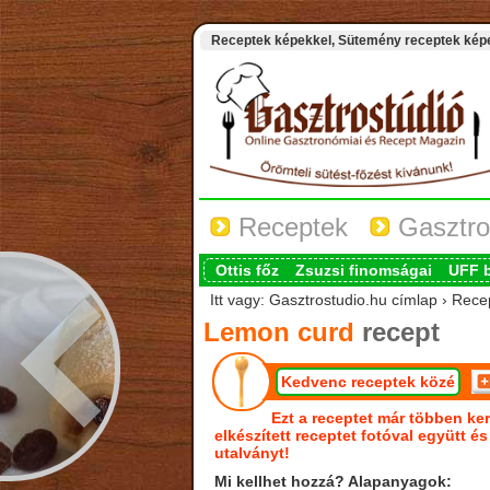
Receptek képekkel, Sütemény receptek képek
Receptek
Gasztro
Ottis főz
Zsuzsi finomságai
UFF 
Itt vagy: Gasztrostudio.hu címlap › Rec
Lemon curd
recept
Kedvenc receptek közé
Ezt a receptet már többen ker
elkészített receptet fotóval együtt é
utalványt!
Mi kellhet hozzá? Alapanyagok: