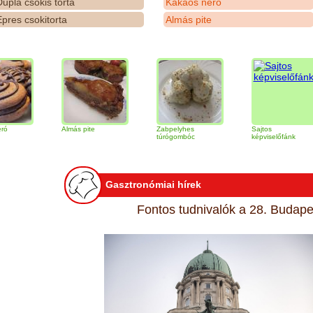
upla csokis torta
Kakaós néró
pres csokitorta
Almás pite
Almás pite
Zabpelyhes
Sajtos
túrógombóc
képviselőfánk
Gasztronómiai hírek
Fontos tudnivalók a 28. Budapes