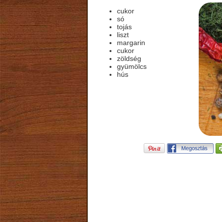
cukor
só
tojás
liszt
margarin
cukor
zöldség
gyümölcs
hús