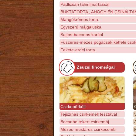
Padlizsán tahinimártással
BUKTATORTA , AHOGY ÉN CSINÁLTA
Mangókrémes torta
Egyszerű májgaluska
Sajtos-baconos karfiol
Fűszeres-mézes pogácsák kétféle csok
Fekete-erdei torta
Zsuzsi finomságai
Csirkepörkölt
Tejszínes csirkemell tésztával
Baconbe tekert csirkemáj
Mézes-mustáros csirkecomb
M