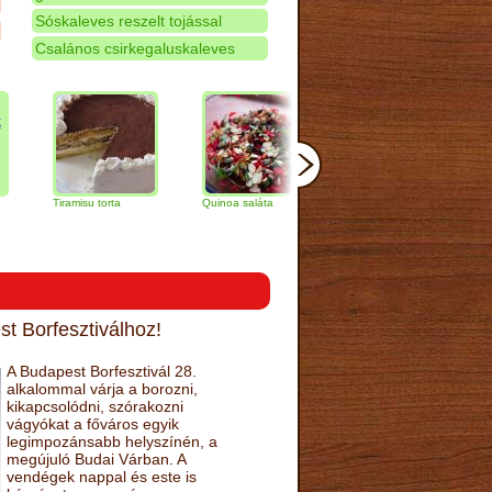
Sóskaleves reszelt tojással
Csalános csirkegaluskaleves
Tiramisu torta
Quinoa saláta
Mandulás kifli
Csoko
naranc
t Borfesztiválhoz!
A Budapest Borfesztivál 28.
alkalommal várja a borozni,
kikapcsolódni, szórakozni
vágyókat a főváros egyik
legimpozánsabb helyszínén, a
megújuló Budai Várban. A
vendégek nappal és este is