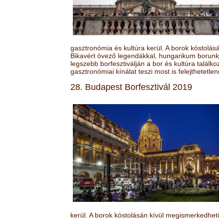
gasztronómia és kultúra kerül. A borok kóstolá
Bikavért övező legendákkal, hungarikum borunk 
legszebb borfesztiválján a bor és kultúra találk
gasztronómiai kínálat teszi most is felejthetetlen
28. Budapest Borfesztivál 2019
kerül. A borok kóstolásán kívül megismerkedhet