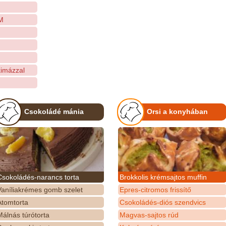
M
imázzal
Csokoládé mánia
Orsi a konyhában
Csokoládés-narancs torta
Brokkolis krémsajtos muffin
Vaníliakrémes gomb szelet
Epres-citromos frissítő
Atomtorta
Csokoládés-diós szendvics
álnás túrótorta
Magvas-sajtos rúd