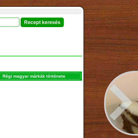
Régi magyar márkák története