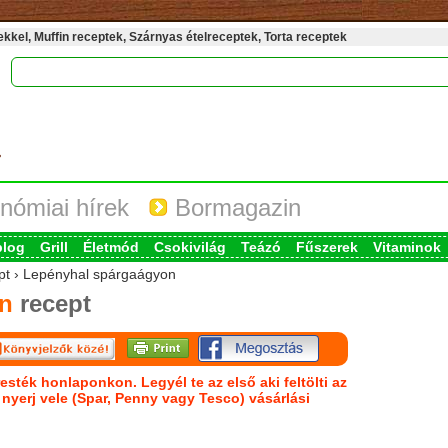
kel, Muffin receptek, Szárnyas ételreceptek, Torta receptek
nómiai hírek
Bormagazin
blog
Grill
Életmód
Csokivilág
Teázó
Fűszerek
Vitaminok
ept › Lepényhal spárgaágyon
n
recept
esték honlaponkon. Legyél te az első aki feltölti az
s nyerj vele (Spar, Penny vagy Tesco) vásárlási