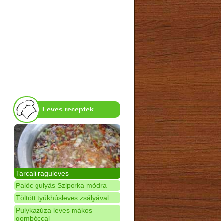
Leves receptek
Tarcali raguleves
Palóc gulyás Sziporka módra
Töltött tyúkhúsleves zsályával
Pulykazúza leves mákos
gombóccal