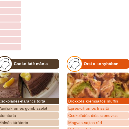
Csokoládé mánia
Orsi a konyhában
Csokoládés-narancs torta
Brokkolis krémsajtos muffin
Vaníliakrémes gomb szelet
Epres-citromos frissítő
Atomtorta
Csokoládés-diós szendvics
álnás túrótorta
Magvas-sajtos rúd