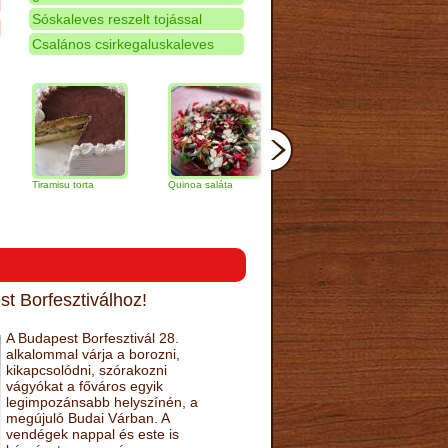
Sóskaleves reszelt tojással
Csalános csirkegaluskaleves
amisu torta
Quinoa saláta
Mandulás kifli
Csokoládés
narancs tor
t Borfesztiválhoz!
A Budapest Borfesztivál 28.
alkalommal várja a borozni,
kikapcsolódni, szórakozni
vágyókat a főváros egyik
legimpozánsabb helyszínén, a
megújuló Budai Várban. A
vendégek nappal és este is