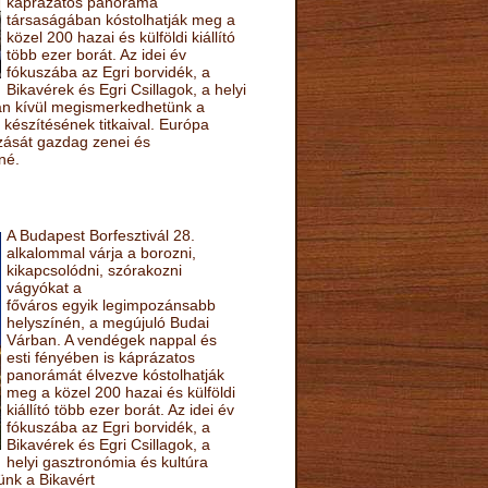
káprázatos panoráma
társaságában kóstolhatják meg a
közel 200 hazai és külföldi kiállító
több ezer borát. Az idei év
fókuszába az Egri borvidék, a
Bikavérek és Egri Csillagok, a helyi
sán kívül megismerkedhetünk a
készítésének titkaival. Európa
ozását gazdag zenei és
né.
A Budapest Borfesztivál 28.
alkalommal várja a borozni,
kikapcsolódni, szórakozni
vágyókat a
főváros egyik legimpozánsabb
helyszínén, a megújuló Budai
Várban. A vendégek nappal és
esti fényében is káprázatos
panorámát élvezve kóstolhatják
meg a közel 200 hazai és külföldi
kiállító több ezer borát. Az idei év
fókuszába az Egri borvidék, a
Bikavérek és Egri Csillagok, a
helyi gasztronómia és kultúra
ünk a Bikavért