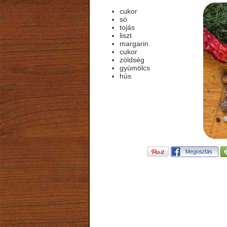
cukor
só
tojás
liszt
margarin
cukor
zöldség
gyümölcs
hús