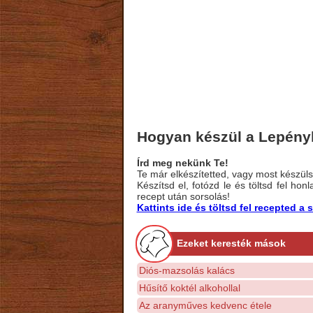
Hogyan készül a Lepény
Írd meg nekünk Te!
Te már elkészítetted, vagy most készülsz
Készítsd el, fotózd le és töltsd fel ho
recept után sorsolás!
Kattints ide és töltsd fel recepted 
Ezeket keresték mások
Diós-mazsolás kalács
Hűsítő koktél alkohollal
Az aranyműves kedvenc étele