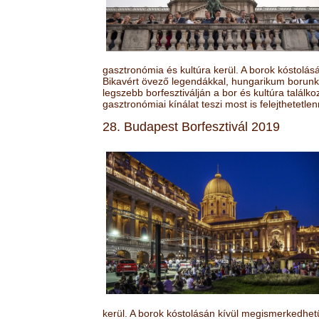
gasztronómia és kultúra kerül. A borok kóstolá
Bikavért övező legendákkal, hungarikum borunk 
legszebb borfesztiválján a bor és kultúra találk
gasztronómiai kínálat teszi most is felejthetetlen
28. Budapest Borfesztivál 2019
kerül. A borok kóstolásán kívül megismerkedhet