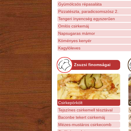
Gyümölcsös répasaláta
Pizzatészta, paradicsomszósz 2.
Tengeri ínyencség egyszerűen
Omlós csirkemáj
Napsugaras mámor
Köményes kenyér
Kagylóleves
Zsuzsi finomságai
Csirkepörkölt
Tejszínes csirkemell tésztával
Baconbe tekert csirkemáj
Mézes-mustáros csirkecomb
M