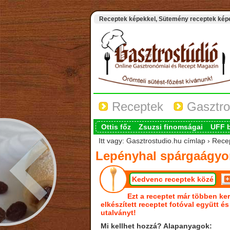
Receptek képekkel, Sütemény receptek képek
Receptek
Gasztro
Ottis főz
Zsuzsi finomságai
UFF 
Itt vagy: Gasztrostudio.hu címlap › Rec
Lepényhal spárgaágyo
Kedvenc receptek közé
Ezt a receptet már többen ker
elkészített receptet fotóval együtt é
utalványt!
Mi kellhet hozzá? Alapanyagok: