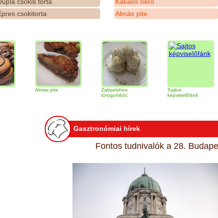
upla csokis torta
Kakaós néró
pres csokitorta
Almás pite
Almás pite
Zabpelyhes
Sajtos
Tir
túrógombóc
képviselőfánk
Gasztronómiai hírek
Fontos tudnivalók a 28. Budapes