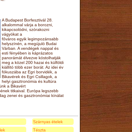
A Budapest Borfesztivál 28.
alkalommal várja a borozni,
kikapcsolódni, szórakozni
vágyókat a
főváros egyik legimpozánsabb
helyszínén, a megújuló Budai
Várban. A vendégek nappal és
esti fényében is káprázatos
panorámát élvezve kóstolhatják
meg a közel 200 hazai és külföldi
kiállító több ezer borát. Az idei év
fókuszába az Egri borvidék, a
Bikavérek és Egri Csillagok, a
helyi gasztronómia és kultúra
ünk a Bikavért
nek titkaival. Európa legszebb
zdag zenei és gasztronómiai kínálat
Szárnyas ételek
elek
Tészta