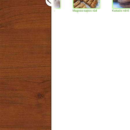
Csokoládés-diós
Magvas-sajtos rúd
Kakaós néró
szendvics