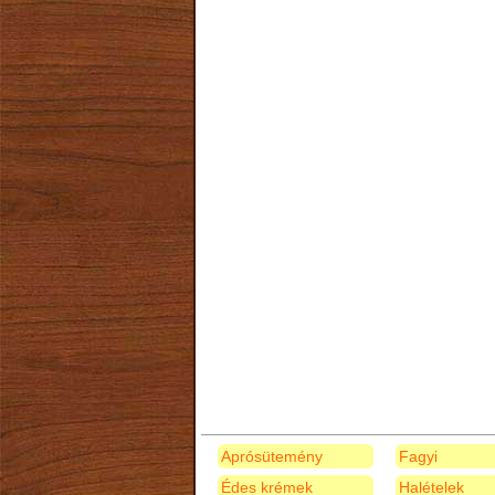
Aprósütemény
Fagyi
Édes krémek
Halételek