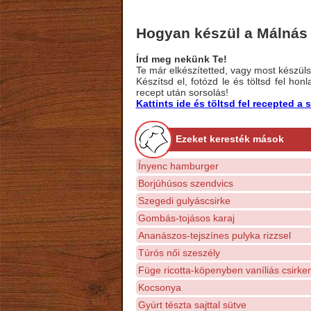
Hogyan készül a Málnás R
Írd meg nekünk Te!
Te már elkészítetted, vagy most készülsz
Készítsd el, fotózd le és töltsd fel ho
recept után sorsolás!
Kattints ide és töltsd fel recepted 
Ezeket keresték mások
Ínyenc hamburger
Borjúhúsos szendvics
Szegedi gulyáscsirke
Gombás-tojásos karaj
Ananászos-tejszínes pulyka rizzsel
Túrós női szeszély
Füge ricotta-köpenyben vaníliás csirkem
Kocsonya
Gyúrt tészta sajttal sütve