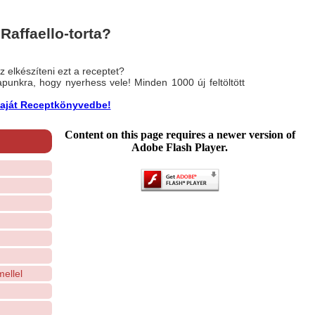
affaello-torta?
 elkészíteni ezt a receptet?
nlapunkra, hogy nyerhess vele! Minden 1000 új feltöltött
a saját Receptkönyvedbe!
Content on this page requires a newer version of
Adobe Flash Player.
ellel