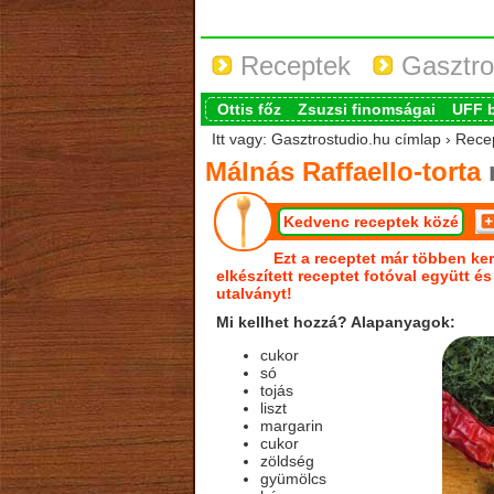
Receptek
Gasztro
Ottis főz
Zsuzsi finomságai
UFF 
Itt vagy: Gasztrostudio.hu címlap › Recep
Málnás Raffaello-torta
Kedvenc receptek közé
Ezt a receptet már többen ker
elkészített receptet fotóval együtt é
utalványt!
Mi kellhet hozzá? Alapanyagok:
cukor
só
tojás
liszt
margarin
cukor
zöldség
gyümölcs