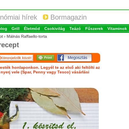
nómiai hírek
Bormagazin
blog
Grill
Életmód
Csokivilág
Teázó
Fűszerek
Vitaminok
t › Málnás Raffaello-torta
recept
esték honlaponkon. Legyél te az első aki feltölti az
s nyerj vele (Spar, Penny vagy Tesco) vásárlási