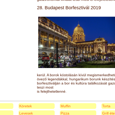
28. Budapest Borfesztivál 2019
kerül. A borok kóstolásán kívül megismerkedhet
övező legendákkal, hungarikum borunk készítésé
borfesztiválján a bor és kultúra találkozását ga
teszi most
is felejthetetlenné.
Köretek
Muffin
Torta
Levesek
Pizza
Grill ét