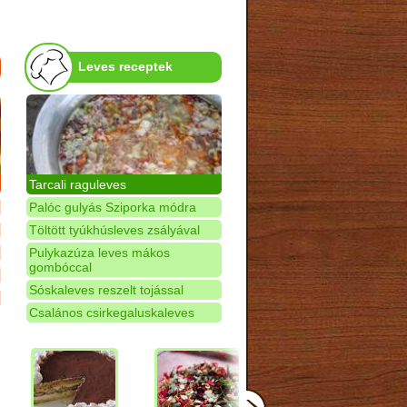
Leves receptek
Tarcali raguleves
Palóc gulyás Sziporka módra
Töltött tyúkhúsleves zsályával
Pulykazúza leves mákos
gombóccal
Sóskaleves reszelt tojással
Csalános csirkegaluskaleves