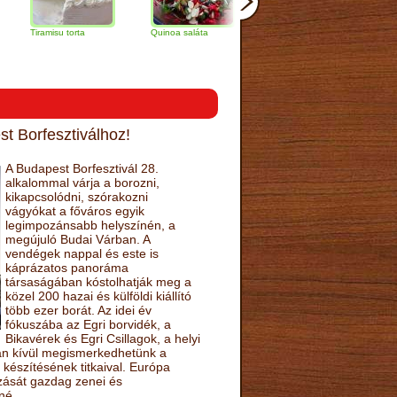
amisu torta
Quinoa saláta
Mandulás kifli
Csokoládés
narancs tort
t Borfesztiválhoz!
A Budapest Borfesztivál 28.
alkalommal várja a borozni,
kikapcsolódni, szórakozni
vágyókat a főváros egyik
legimpozánsabb helyszínén, a
megújuló Budai Várban. A
vendégek nappal és este is
káprázatos panoráma
társaságában kóstolhatják meg a
közel 200 hazai és külföldi kiállító
több ezer borát. Az idei év
fókuszába az Egri borvidék, a
Bikavérek és Egri Csillagok, a helyi
sán kívül megismerkedhetünk a
készítésének titkaival. Európa
ozását gazdag zenei és
né.