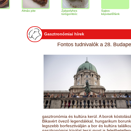
Almás pite
Zabpelyhes
Sajtos
Tir
túrógombóc
képviselőfánk
Gasztronómiai hírek
Fontos tudnivalók a 28. Budapes
gasztronómia és kultúra kerül. A borok kóstolá
Bikavért övező legendákkal, hungarikum borunk 
legszebb borfesztiválján a bor és kultúra találk
gasztronómiai kínálat teszi most is felejthetetlen