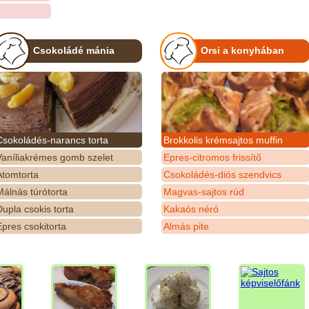
Csokoládé mánia
Orsi a konyhában
Csokoládés-narancs torta
Brokkolis krémsajtos muffin
Vaníliakrémes gomb szelet
Epres-citromos frissítő
Atomtorta
Csokoládés-diós szendvics
álnás túrótorta
Magvas-sajtos rúd
upla csokis torta
Kakaós néró
pres csokitorta
Almás pite