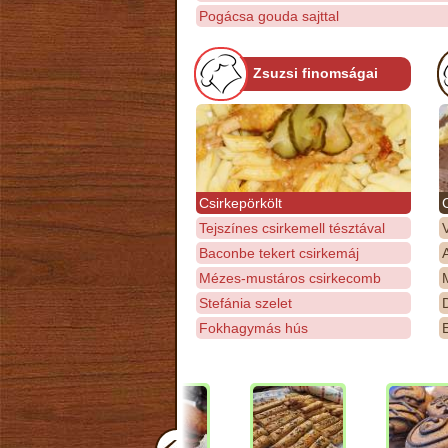
Pogácsa gouda sajttal
Zsuzsi finomságai
Csirkepörkölt
Tejszínes csirkemell tésztával
Baconbe tekert csirkemáj
Mézes-mustáros csirkecomb
M
Stefánia szelet
D
Fokhagymás hús
E