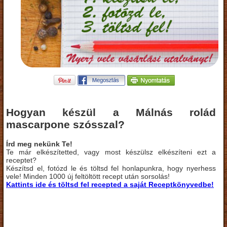
Hogyan készül a Málnás rolád
mascarpone szósszal?
Írd meg nekünk Te!
Te már elkészítetted, vagy most készülsz elkészíteni ezt a
receptet?
Készítsd el, fotózd le és töltsd fel honlapunkra, hogy nyerhess
vele! Minden 1000 új feltöltött recept után sorsolás!
Kattints ide és töltsd fel recepted a saját Receptkönyvedbe!