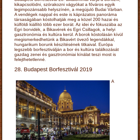
kikapcsolódni, szórakozni vágyókat a főváros egyik
legimpozánsabb helyszínén, a megújuló Budai Várban.
A vendégek nappal és este is káprázatos panoráma
társaságában kóstolhatják meg a közel 200 hazai és
külföldi kiállító több ezer borát. Az idei év fókuszába az
Egri borvidék, a Bikavérek és Egri Csillagok, a helyi
gasztronómia és kultúra kerül. A borok kóstolásán kívül
megismerkedhetünk a Bikavért övező legendákkal,
hungarikum borunk készítésének titkaival. Európa
legszebb borfesztiválján a bor és kultúra találkozását
gazdag zenei és gasztronómiai kínálat teszi most is
felejthetetlenné.
28. Budapest Borfesztivál 2019
A