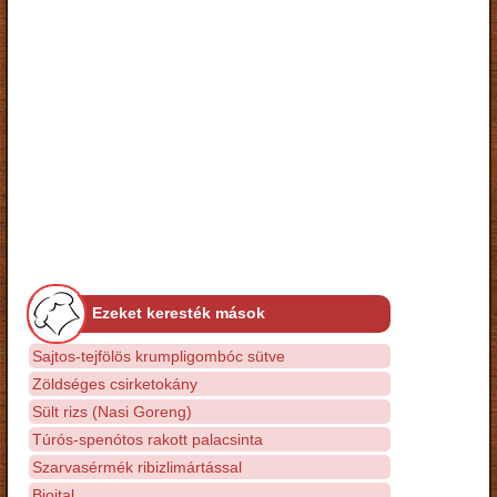
Ezeket keresték mások
Sajtos-tejfölös krumpligombóc sütve
Zöldséges csirketokány
Sült rizs (Nasi Goreng)
Túrós-spenótos rakott palacsinta
Szarvasérmék ribizlimártással
Bioital