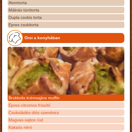
Atomtorta
Málnás túrótorta
Dupla csokis torta
Epres csokitorta
Orsi a konyhában
Brokkolis krémsajtos muffin
Epres-citromos frissítő
Csokoládés-diós szendvics
Magvas-sajtos rúd
Kakaós néró