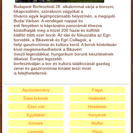
Budapest Borfesztivál 28. alkalommal várja a borozni,
kikapcsolódni, szórakozni vágyókat a
főváros egyik legimpozánsabb helyszínén, a megújuló
Budai Várban. A vendégek nappal és
esti fényében is káprázatos panorámát élvezve
kóstolhatják meg a közel 200 hazai és külföldi
kiállító több ezer borát. Az idei év fókuszába az Egri
borvidék, a Bikavérek és Egri Csillagok, a
helyi gasztronómia és kultúra kerül. A borok kóstolásán
kívül megismerkedhetünk a Bikavért
övező legendákkal, hungarikum borunk készítésének
titkaival. Európa legszebb
borfesztiválján a bor és kultúra találkozását gazdag
zenei és gasztronómiai kínálat teszi most
is felejthetetlenné.
Aprósütemény
Fagyi
Édes krémek
Halételek
Édes süti
Húsételek
Egytálétel
Kenyerek
Köretek
Muffin
Levesek
Pizza