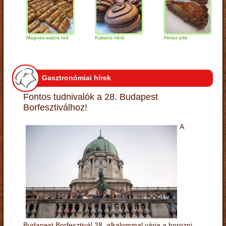
Magvas-sajtos rúd
Kakaós néró
Almás pite
Zab
túr
Gasztronómiai hírek
Fontos tudnivalók a 28. Budapest
Borfesztiválhoz!
A
Budapest Borfesztivál 28. alkalommal várja a borozni,