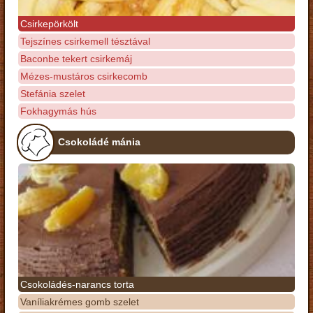
Csirkepörkölt
Tejszínes csirkemell tésztával
Baconbe tekert csirkemáj
Mézes-mustáros csirkecomb
Stefánia szelet
Fokhagymás hús
Csokoládé mánia
Csokoládés-narancs torta
Vaníliakrémes gomb szelet