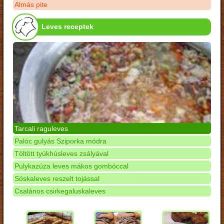
Almás pite
Leves receptek
Tarcali raguleves
Palóc gulyás Sziporka módra
Töltött tyúkhúsleves zsályával
Pulykazúza leves mákos gombóccal
Sóskaleves reszelt tojással
Csalános csirkegaluskaleves