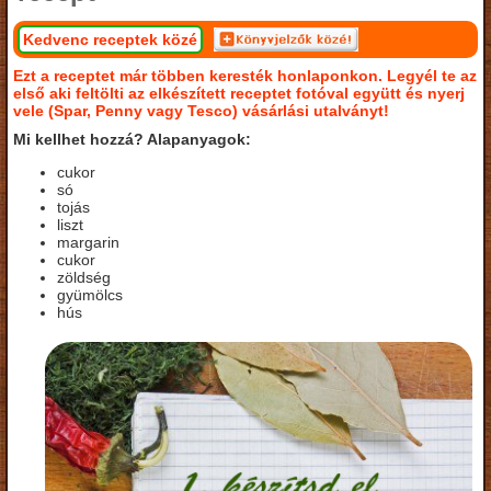
Kedvenc receptek közé
Ezt a receptet már többen keresték honlaponkon. Legyél te az
első aki feltölti az elkészített receptet fotóval együtt és nyerj
vele (Spar, Penny vagy Tesco) vásárlási utalványt!
Mi kellhet hozzá? Alapanyagok:
cukor
só
tojás
liszt
margarin
cukor
zöldség
gyümölcs
hús