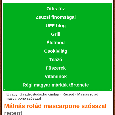
Ottis főz
Zsuzsi finomságai
UFF blog
Grill
Életmód
Csokivilág
Teázó
Fűszerek
Vitaminok
Régi magyar márkák története
Itt vagy: Gasztrostudio.hu címlap › Recept › Málnás rolád
mascarpone szósszal
Málnás rolád mascarpone szósszal
recept