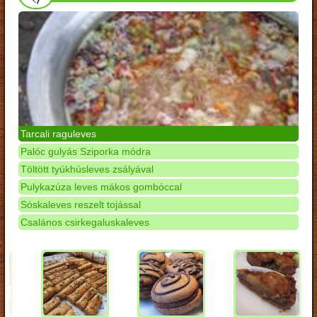
Tarcali raguleves
Palóc gulyás Sziporka módra
Töltött tyúkhúsleves zsályával
Pulykazúza leves mákos gombóccal
Sóskaleves reszelt tojással
Csalános csirkegaluskaleves