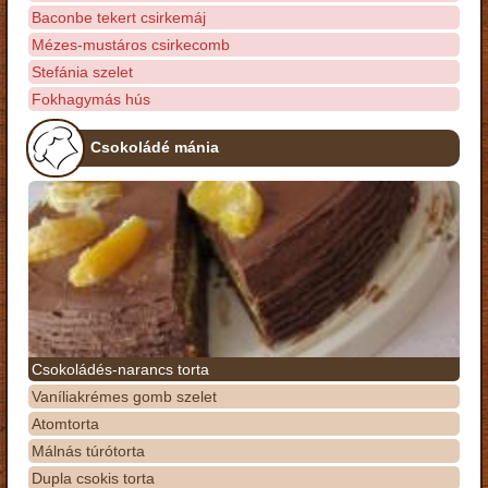
Baconbe tekert csirkemáj
Mézes-mustáros csirkecomb
Stefánia szelet
Fokhagymás hús
Csokoládé mánia
Csokoládés-narancs torta
Vaníliakrémes gomb szelet
Atomtorta
Málnás túrótorta
Dupla csokis torta