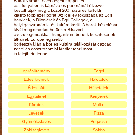
Budai Várban. A vendégek nappal és
esti fényében is káprázatos panorámát élvezve
kóstolhatják meg a közel 200 hazai és külföldi
kiállító több ezer borát. Az idei év fókuszába az Egri
borvidék, a Bikavérek és Egri Csillagok, a
helyi gasztronómia és kultúra kerül. A borok kóstolásán
kívül megismerkedhetünk a Bikavért
övező legendákkal, hungarikum borunk készítésének
titkaival. Európa legszebb
borfesztiválján a bor és kultúra találkozását gazdag
zenei és gasztronómiai kínálat teszi most
is felejthetetlenné.
Aprósütemény
Fagyi
Édes krémek
Halételek
Édes süti
Húsételek
Egytálétel
Kenyerek
Köretek
Muffin
Levesek
Pizza
Gyümölcsleves
Pogácsa
Zöldségleves
Saláta