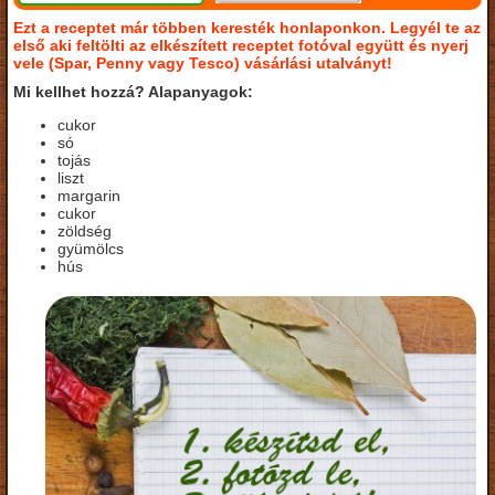
Ezt a receptet már többen keresték honlaponkon. Legyél te az
első aki feltölti az elkészített receptet fotóval együtt és nyerj
vele (Spar, Penny vagy Tesco) vásárlási utalványt!
Mi kellhet hozzá? Alapanyagok:
cukor
só
tojás
liszt
margarin
cukor
zöldség
gyümölcs
hús