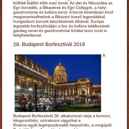
külföldi kiállító több ezer borát. Az idei év fókuszába az
Egri borvidék, a Bikavérek és Egri Csillagok, a helyi
gasztronómia és kultúra kerül. A borok kóstolásán kívül
megismerkedhetünk a Bikavért övező legendákkal,
hungarikum borunk készítésének titkaival. Európa
legszebb borfesztiválján a bor és kultúra találkozását
gazdag zenei és gasztronómiai kínálat teszi most is
felejthetetlenné.
28. Budapest Borfesztivál 2019
A
Budapest Borfesztivál 28. alkalommal várja a borozni,
kikapcsolódni, szórakozni vágyókat a
főváros egyik legimpozánsabb helyszínén, a megújuló