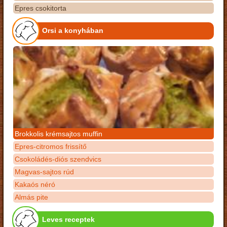
Epres csokitorta
Orsi a konyhában
Brokkolis krémsajtos muffin
Epres-citromos frissítő
Csokoládés-diós szendvics
Magvas-sajtos rúd
Kakaós néró
Almás pite
Leves receptek