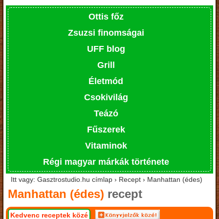
Ottis főz
Zsuzsi finomságai
UFF blog
Grill
Életmód
Csokivilág
Teázó
Fűszerek
Vitaminok
Régi magyar márkák története
Itt vagy: Gasztrostudio.hu címlap › Recept › Manhattan (édes)
Manhattan (édes)
recept
Kedvenc receptek közé