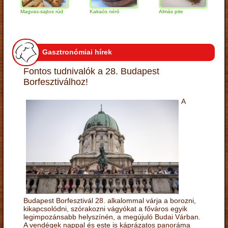
Magvas-sajtos rúd
Kakaós néró
Almás pite
Zabpe
túróg
Gasztronómiai hírek
Fontos tudnivalók a 28. Budapest
Borfesztiválhoz!
A
Budapest Borfesztivál 28. alkalommal várja a borozni,
kikapcsolódni, szórakozni vágyókat a főváros egyik
legimpozánsabb helyszínén, a megújuló Budai Várban.
A vendégek nappal és este is káprázatos panoráma