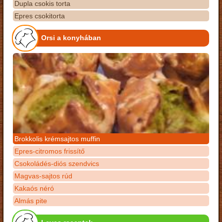
Dupla csokis torta
Epres csokitorta
Orsi a konyhában
Brokkolis krémsajtos muffin
Epres-citromos frissítő
Csokoládés-diós szendvics
Magvas-sajtos rúd
Kakaós néró
Almás pite