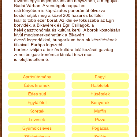
főváros egyik legimpozánsabb helyszínén, a megújuló
Budai Várban. A vendégek nappal és
esti fényében is káprázatos panorámát élvezve
kóstolhatják meg a közel 200 hazai és külföldi
kiállító több ezer borát. Az idei év fókuszába az Egri
borvidék, a Bikavérek és Egri Csillagok, a
helyi gasztronómia és kultúra kerül. A borok kóstolásán
kívül megismerkedhetünk a Bikavért
övező legendákkal, hungarikum borunk készítésének
titkaival. Európa legszebb
borfesztiválján a bor és kultúra találkozását gazdag
zenei és gasztronómiai kínálat teszi most
is felejthetetlenné.
Aprósütemény
Fagyi
Édes krémek
Halételek
Édes süti
Húsételek
Egytálétel
Kenyerek
Köretek
Muffin
Levesek
Pizza
Gyümölcsleves
Pogácsa
Zöldségleves
Saláta