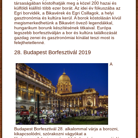
társaságában kóstolhatják meg a közel 200 hazai és
külföldi kiállító több ezer borát. Az idei év fókuszába az
Egri borvidék, a Bikavérek és Egri Csillagok, a helyi
gasztronómia és kultúra kerül. A borok kóstolásán kívül
megismerkedhetünk a Bikavért övező legendákkal,
hungarikum borunk készítésének titkaival. Európa
legszebb borfesztiválján a bor és kultúra találkozását
gazdag zenei és gasztronómiai kínálat teszi most is
felejthetetlenné.
28. Budapest Borfesztivál 2019
A
Budapest Borfesztivál 28. alkalommal várja a borozni,
kikapcsolódni, szórakozni vágyókat a