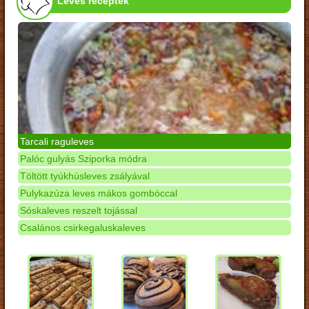
Leves receptek
Tarcali raguleves
Palóc gulyás Sziporka módra
Töltött tyúkhúsleves zsályával
Pulykazúza leves mákos gombóccal
Sóskaleves reszelt tojással
Csalános csirkegaluskaleves