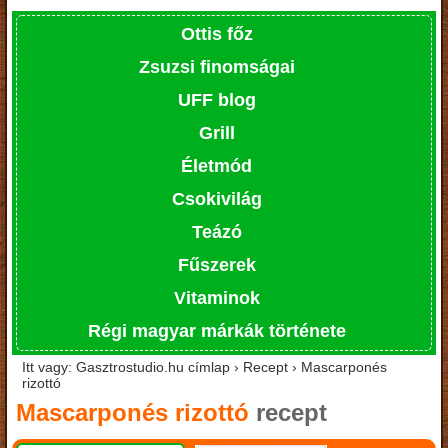
Ottis főz
Zsuzsi finomságai
UFF blog
Grill
Életmód
Csokivilág
Teázó
Fűszerek
Vitaminok
Régi magyar márkák története
Itt vagy: Gasztrostudio.hu címlap › Recept › Mascarponés
rizottó
Mascarponés rizottó
recept