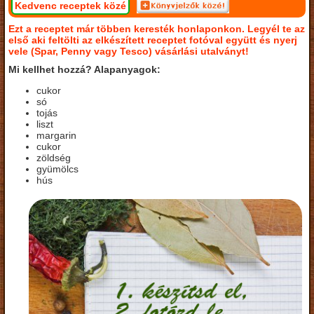
Kedvenc receptek közé
Ezt a receptet már többen keresték honlaponkon. Legyél te az
első aki feltölti az elkészített receptet fotóval együtt és nyerj
vele (Spar, Penny vagy Tesco) vásárlási utalványt!
Mi kellhet hozzá? Alapanyagok:
cukor
só
tojás
liszt
margarin
cukor
zöldség
gyümölcs
hús