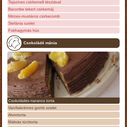
Tejszínes csirkemell tésztával
Baconbe tekert csirkemáj
Mézes-mustáros csirkecomb
Stefánia szelet
Fokhagymás hús
Csokoládé mánia
Csokoládés-narancs torta
Vaníliakrémes gomb szelet
Atomtorta
Málnás túrótorta