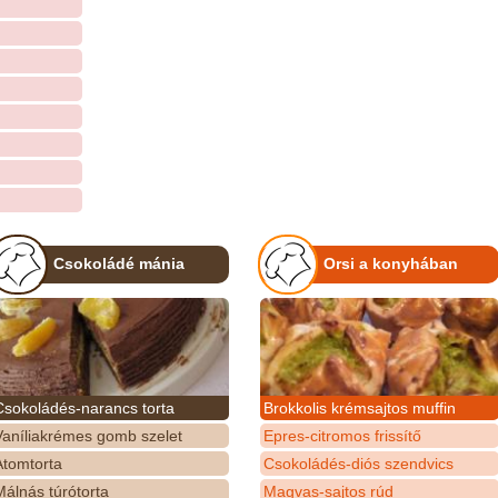
Csokoládé mánia
Orsi a konyhában
Csokoládés-narancs torta
Brokkolis krémsajtos muffin
Vaníliakrémes gomb szelet
Epres-citromos frissítő
Atomtorta
Csokoládés-diós szendvics
álnás túrótorta
Magvas-sajtos rúd