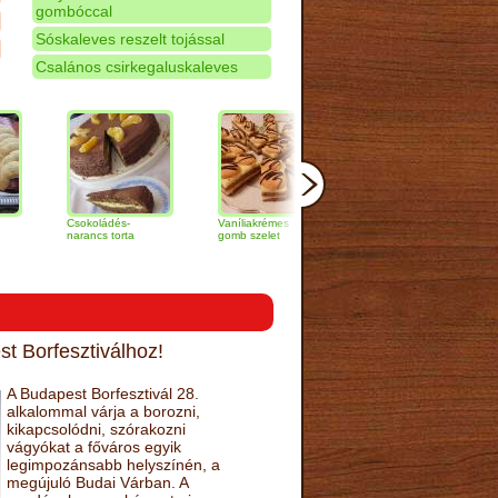
gombóccal
Sóskaleves reszelt tojással
Csalános csirkegaluskaleves
Csokoládés-
Vaníliakrémes
Krumplipüré
Pulyk
narancs torta
gomb szelet
koszorú sütőtökkel
Welli
t Borfesztiválhoz!
A Budapest Borfesztivál 28.
alkalommal várja a borozni,
kikapcsolódni, szórakozni
vágyókat a főváros egyik
legimpozánsabb helyszínén, a
megújuló Budai Várban. A