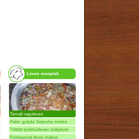
Leves receptek
Tarcali raguleves
Palóc gulyás Sziporka módra
Töltött tyúkhúsleves zsályával
Pulykazúza leves mákos