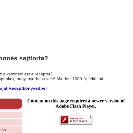
onés sajttorta?
 elkészíteni ezt a receptet?
nlapunkra, hogy nyerhess vele! Minden 1000 új feltöltött
a saját Receptkönyvedbe!
Content on this page requires a newer version of
Adobe Flash Player.
más