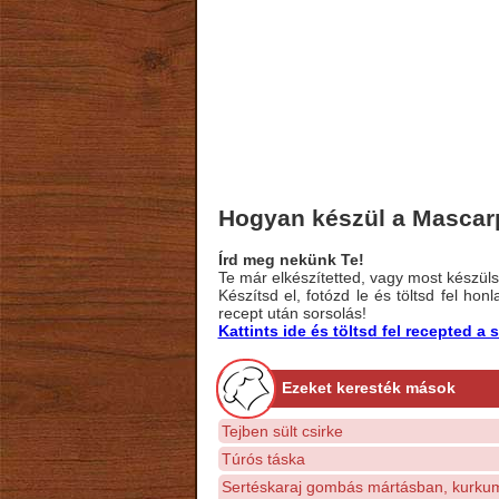
Hogyan készül a Mascarp
Írd meg nekünk Te!
Te már elkészítetted, vagy most készülsz
Készítsd el, fotózd le és töltsd fel ho
recept után sorsolás!
Kattints ide és töltsd fel recepted 
Ezeket keresték mások
Tejben sült csirke
Túrós táska
Sertéskaraj gombás mártásban, kurku