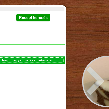
Régi magyar márkák története