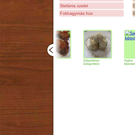
Stefánia szelet
D
Fokhagymás hús
E
néró
Almás pite
Zabpelyhes
Sajtos
túrógombóc
képviselőfánk