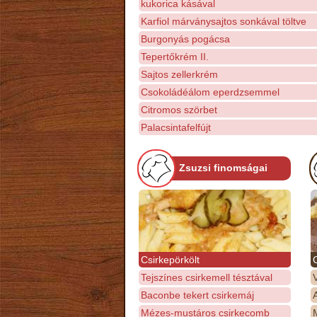
kukorica kásával
Karfiol márványsajtos sonkával töltve
Burgonyás pogácsa
Tepertőkrém II.
Sajtos zellerkrém
Csokoládéálom eperdzsemmel
Citromos szörbet
Palacsintafelfújt
Zsuzsi finomságai
Csirkepörkölt
Tejszínes csirkemell tésztával
Baconbe tekert csirkemáj
Mézes-mustáros csirkecomb
M