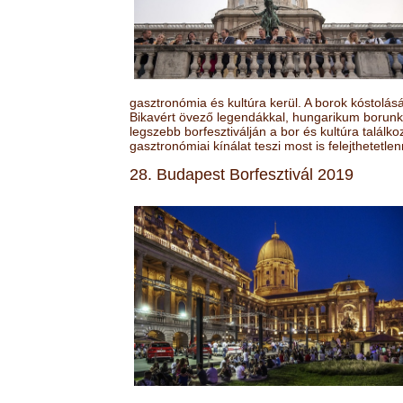
gasztronómia és kultúra kerül. A borok kóstolá
Bikavért övező legendákkal, hungarikum borunk 
legszebb borfesztiválján a bor és kultúra találk
gasztronómiai kínálat teszi most is felejthetetlen
28. Budapest Borfesztivál 2019