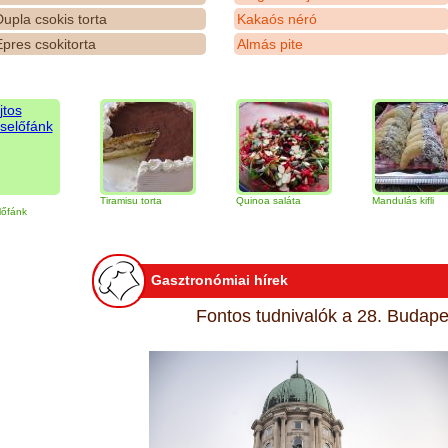
upla csokis torta
Kakaós néró
pres csokitorta
Almás pite
Tiramisu torta
Quinoa saláta
Mandulás kifli
Gasztronómiai hírek
Fontos tudnivalók a 28. Budapes