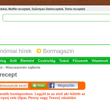
kel, Muffin receptek, Szárnyas ételreceptek, Torta receptek
nómiai hírek
Bormagazin
blog
Grill
Életmód
Csokivilág
Teázó
Fűszerek
Vitaminok
pt › Mascarponés sajttorta
recept
esték honlaponkon. Legyél te az első aki feltölti az
s nyerj vele (Spar, Penny vagy Tesco) vásárlási