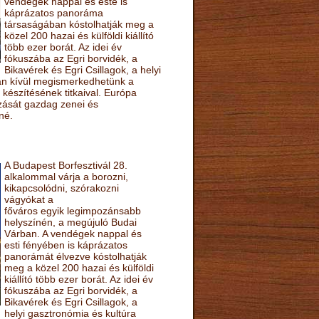
vendégek nappal és este is
káprázatos panoráma
társaságában kóstolhatják meg a
közel 200 hazai és külföldi kiállító
több ezer borát. Az idei év
fókuszába az Egri borvidék, a
Bikavérek és Egri Csillagok, a helyi
sán kívül megismerkedhetünk a
készítésének titkaival. Európa
ozását gazdag zenei és
né.
A Budapest Borfesztivál 28.
alkalommal várja a borozni,
kikapcsolódni, szórakozni
vágyókat a
főváros egyik legimpozánsabb
helyszínén, a megújuló Budai
Várban. A vendégek nappal és
esti fényében is káprázatos
panorámát élvezve kóstolhatják
meg a közel 200 hazai és külföldi
kiállító több ezer borát. Az idei év
fókuszába az Egri borvidék, a
Bikavérek és Egri Csillagok, a
helyi gasztronómia és kultúra