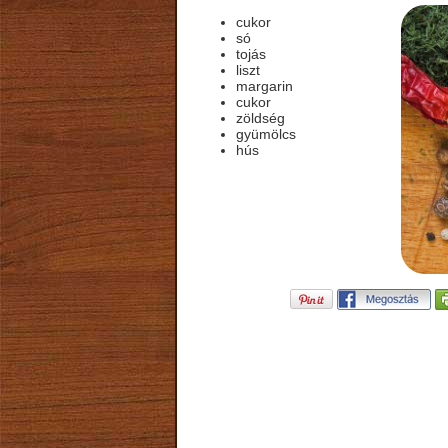
cukor
só
tojás
liszt
margarin
cukor
zöldség
gyümölcs
hús