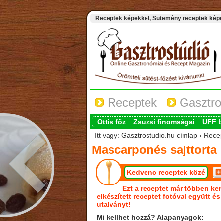
Receptek képekkel, Sütemény receptek képek
Receptek
Gasztro
Ottis főz
Zsuzsi finomságai
UFF 
Itt vagy: Gasztrostudio.hu címlap › Rece
Mascarponés sajttorta
Kedvenc receptek közé
Ezt a receptet már többen ker
elkészített receptet fotóval együtt é
utalványt!
Mi kellhet hozzá? Alapanyagok: