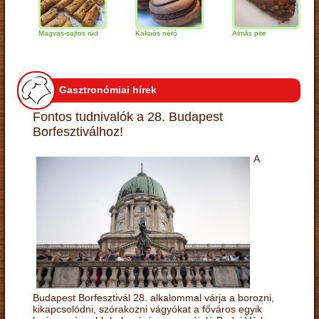
Magvas-sajtos rúd
Kakaós néró
Almás pite
Za
tú
Gasztronómiai hírek
Fontos tudnivalók a 28. Budapest
Borfesztiválhoz!
A
Budapest Borfesztivál 28. alkalommal várja a borozni,
kikapcsolódni, szórakozni vágyókat a főváros egyik