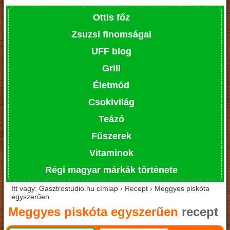
Ottis főz
Zsuzsi finomságai
UFF blog
Grill
Életmód
Csokivilág
Teázó
Fűszerek
Vitaminok
Régi magyar márkák története
Itt vagy: Gasztrostudio.hu címlap › Recept › Meggyes piskóta
egyszerűen
Meggyes piskóta egyszerűen
recept