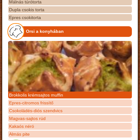
Málnás túrótorta
Dupla csokis torta
Epres csokitorta
Orsi a konyhában
Brokkolis krémsajtos muffin
Epres-citromos frissítő
Csokoládés-diós szendvics
Magvas-sajtos rúd
Kakaós néró
Almás pite