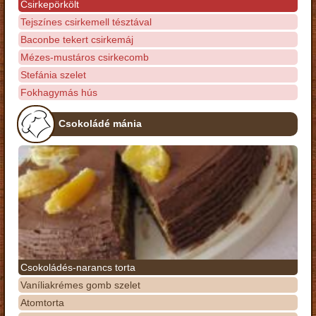
Csirkepörkölt
Tejszínes csirkemell tésztával
Baconbe tekert csirkemáj
Mézes-mustáros csirkecomb
Stefánia szelet
Fokhagymás hús
Csokoládé mánia
Csokoládés-narancs torta
Vaníliakrémes gomb szelet
Atomtorta