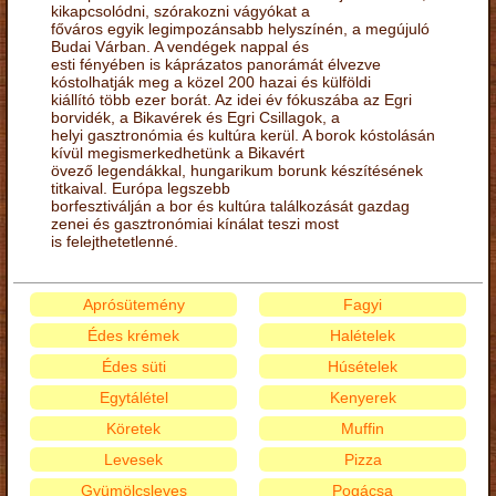
kikapcsolódni, szórakozni vágyókat a
főváros egyik legimpozánsabb helyszínén, a megújuló
Budai Várban. A vendégek nappal és
esti fényében is káprázatos panorámát élvezve
kóstolhatják meg a közel 200 hazai és külföldi
kiállító több ezer borát. Az idei év fókuszába az Egri
borvidék, a Bikavérek és Egri Csillagok, a
helyi gasztronómia és kultúra kerül. A borok kóstolásán
kívül megismerkedhetünk a Bikavért
övező legendákkal, hungarikum borunk készítésének
titkaival. Európa legszebb
borfesztiválján a bor és kultúra találkozását gazdag
zenei és gasztronómiai kínálat teszi most
is felejthetetlenné.
Aprósütemény
Fagyi
Édes krémek
Halételek
Édes süti
Húsételek
Egytálétel
Kenyerek
Köretek
Muffin
Levesek
Pizza
Gyümölcsleves
Pogácsa