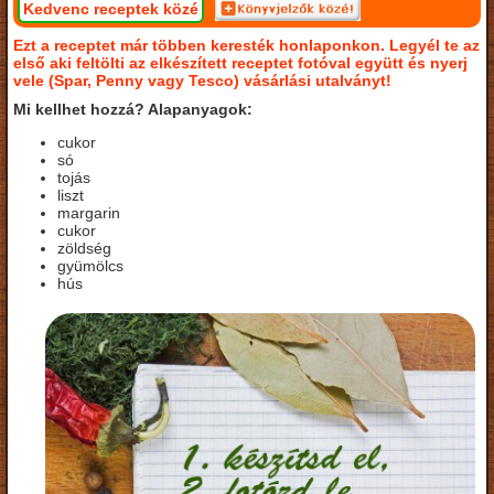
Kedvenc receptek közé
Ezt a receptet már többen keresték honlaponkon. Legyél te az
első aki feltölti az elkészített receptet fotóval együtt és nyerj
vele (Spar, Penny vagy Tesco) vásárlási utalványt!
Mi kellhet hozzá? Alapanyagok:
cukor
só
tojás
liszt
margarin
cukor
zöldség
gyümölcs
hús