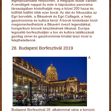
legimpozánsabb helyszínén, a megújuló Budai Várban.
A vendégek nappal és este is káprázatos panoráma
társaságában kóstolhatják meg a közel 200 hazai és
külföldi kiállító több ezer borát. Az idei év fókuszába az
Egri borvidék, a Bikavérek és Egri Csillagok, a helyi
gasztronómia és kultúra kerül. A borok kóstolásán kívül
megismerkedhetünk a Bikavért övező legendákkal,
hungarikum borunk készítésének titkaival. Európa
legszebb borfesztiválján a bor és kultúra találkozását
gazdag zenei és gasztronómiai kínálat teszi most is
felejthetetlenné.
28. Budapest Borfesztivál 2019
A
Budapest Borfesztivál 28. alkalommal várja a borozni,