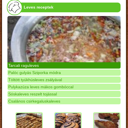
Leves receptek
Tarcali raguleves
Palóc gulyás Sziporka módra
Töltött tyúkhúsleves zsályával
Pulykazúza leves mákos gombóccal
Sóskaleves reszelt tojással
Csalános csirkegaluskaleves