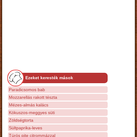
Ezeket keresték mások
Paradicsomos bab
Mozzarellás rakott tészta
Mézes-almás kalács
Kókuszos-meggyes süti
Zöldségtorta
Sültpaprika-leves
Túrós pite citrommázzal