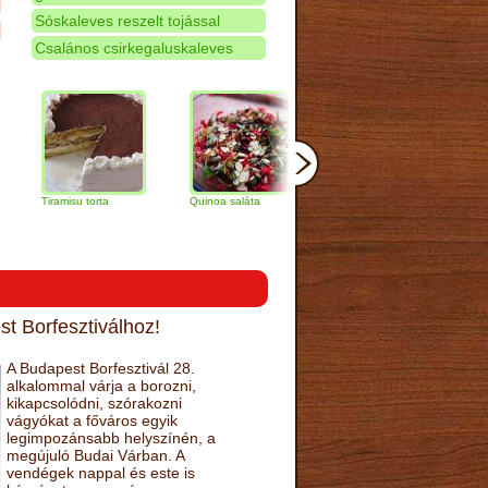
Sóskaleves reszelt tojással
Csalános csirkegaluskaleves
iramisu torta
Quinoa saláta
Mandulás kifli
Csokolád
narancs t
t Borfesztiválhoz!
A Budapest Borfesztivál 28.
alkalommal várja a borozni,
kikapcsolódni, szórakozni
vágyókat a főváros egyik
legimpozánsabb helyszínén, a
megújuló Budai Várban. A
vendégek nappal és este is