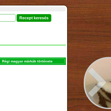
Régi magyar márkák története