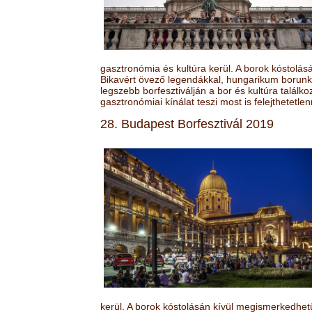
gasztronómia és kultúra kerül. A borok kóstolá
Bikavért övező legendákkal, hungarikum borunk 
legszebb borfesztiválján a bor és kultúra találk
gasztronómiai kínálat teszi most is felejthetetlen
28. Budapest Borfesztivál 2019
kerül. A borok kóstolásán kívül megismerkedhet