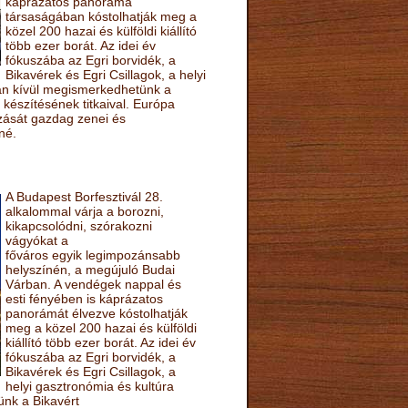
káprázatos panoráma
társaságában kóstolhatják meg a
közel 200 hazai és külföldi kiállító
több ezer borát. Az idei év
fókuszába az Egri borvidék, a
Bikavérek és Egri Csillagok, a helyi
sán kívül megismerkedhetünk a
készítésének titkaival. Európa
ozását gazdag zenei és
né.
A Budapest Borfesztivál 28.
alkalommal várja a borozni,
kikapcsolódni, szórakozni
vágyókat a
főváros egyik legimpozánsabb
helyszínén, a megújuló Budai
Várban. A vendégek nappal és
esti fényében is káprázatos
panorámát élvezve kóstolhatják
meg a közel 200 hazai és külföldi
kiállító több ezer borát. Az idei év
fókuszába az Egri borvidék, a
Bikavérek és Egri Csillagok, a
helyi gasztronómia és kultúra
ünk a Bikavért