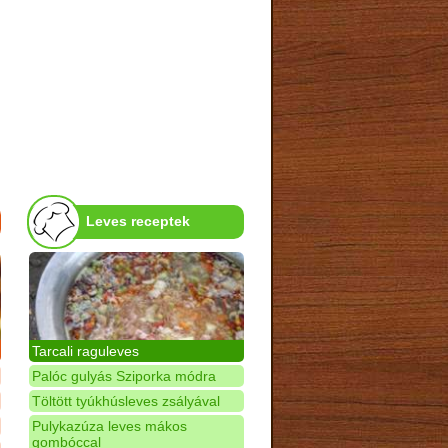
Leves receptek
Tarcali raguleves
Palóc gulyás Sziporka módra
Töltött tyúkhúsleves zsályával
Pulykazúza leves mákos
gombóccal