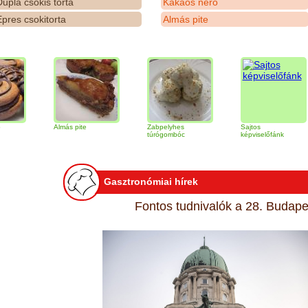
upla csokis torta
Kakaós néró
pres csokitorta
Almás pite
Almás pite
Zabpelyhes
Sajtos
T
túrógombóc
képviselőfánk
Gasztronómiai hírek
Fontos tudnivalók a 28. Budapes