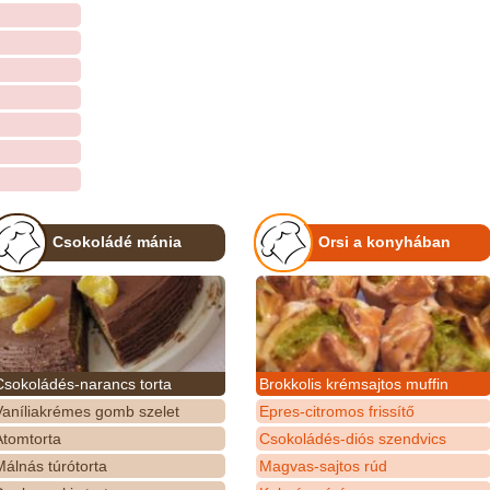
Csokoládé mánia
Orsi a konyhában
Csokoládés-narancs torta
Brokkolis krémsajtos muffin
Vaníliakrémes gomb szelet
Epres-citromos frissítő
Atomtorta
Csokoládés-diós szendvics
álnás túrótorta
Magvas-sajtos rúd