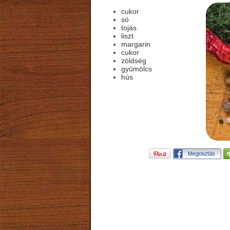
cukor
só
tojás
liszt
margarin
cukor
zöldség
gyümölcs
hús