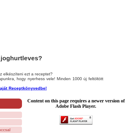
joghurtleves?
 elkészíteni ezt a receptet?
nlapunkra, hogy nyerhess vele! Minden 1000 új feltöltött
a saját Receptkönyvedbe!
Content on this page requires a newer version of
Adobe Flash Player.
nccsal