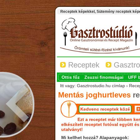
Receptek képekkel, Sütemény receptek képek
Receptek
Gasztro
Ottis főz
Zsuzsi finomságai
UFF 
Itt vagy: Gasztrostudio.hu címlap › Rece
Mentás joghurtleves
re
Kedvenc receptek közé
Ezt a receptet már többen ker
elkészített receptet fotóval együtt é
utalványt!
Mi kellhet hozzá? Alapanyagok: