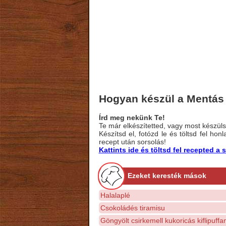
Hogyan készül a Mentás 
Írd meg nekünk Te!
Te már elkészítetted, vagy most készülsz
Készítsd el, fotózd le és töltsd fel ho
recept után sorsolás!
Kattints ide és töltsd fel recepted 
Ezeket keresték mások
Halalaplé
Csokoládés tiramisu
Göngyölt csirkemell kukoricás kiflipuffa