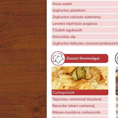
Anna szelet
Joghurtos pástétom
Joghurtos csészés sütemény
Leveles töpörtyűs pogácsa
Tűzdelt egybesült
Articsókás dip
Joghurtos-kekszes cseresznyedesszert
Zsuzsi finomságai
Csirkepörkölt
Tejszínes csirkemell tésztával
Baconbe tekert csirkemáj
Mézes-mustáros csirkecomb
M