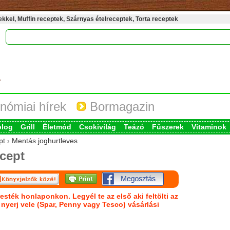
kel, Muffin receptek, Szárnyas ételreceptek, Torta receptek
nómiai hírek
Bormagazin
blog
Grill
Életmód
Csokivilág
Teázó
Fűszerek
Vitaminok
pt › Mentás joghurtleves
cept
esték honlaponkon. Legyél te az első aki feltölti az
s nyerj vele (Spar, Penny vagy Tesco) vásárlási