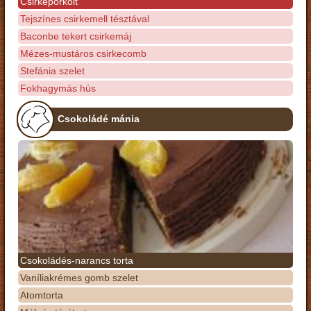
Csirkepörkölt
Tejszínes csirkemell tésztával
Baconbe tekert csirkemáj
Mézes-mustáros csirkecomb
Stefánia szelet
Fokhagymás hús
Csokoládé mánia
Csokoládés-narancs torta
Vaníliakrémes gomb szelet
Atomtorta