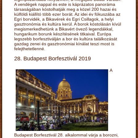
A vendégek nappal és este is káprázatos panoráma
társaságában kóstolhatják meg a közel 200 hazai és
külföldi kiállító több ezer borát. Az idei év fókuszába az
Egri borvidék, a Bikavérek és Egri Csillagok, a helyi
gasztronómia és kultúra kerül. A borok kóstolásán kívül
megismerkedhetünk a Bikavért övező legendákkal,
hungarikum borunk készítésének titkaival. Európa
legszebb borfesztiválján a bor és kultúra találkozását
gazdag zenei és gasztronómiai kínálat teszi most is
felejthetetlenné.
28. Budapest Borfesztivál 2019
A
Budapest Borfesztivál 28. alkalommal várja a borozni,