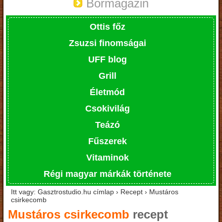
Bormagazin
Ottis főz
Zsuzsi finomságai
UFF blog
Grill
Életmód
Csokivilág
Teázó
Fűszerek
Vitaminok
Régi magyar márkák története
Itt vagy: Gasztrostudio.hu címlap › Recept › Mustáros
csirkecomb
Mustáros csirkecomb
recept