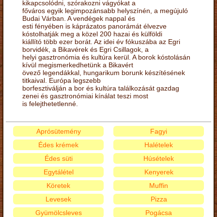
kikapcsolódni, szórakozni vágyókat a
főváros egyik legimpozánsabb helyszínén, a megújuló
Budai Várban. A vendégek nappal és
esti fényében is káprázatos panorámát élvezve
kóstolhatják meg a közel 200 hazai és külföldi
kiállító több ezer borát. Az idei év fókuszába az Egri
borvidék, a Bikavérek és Egri Csillagok, a
helyi gasztronómia és kultúra kerül. A borok kóstolásán
kívül megismerkedhetünk a Bikavért
övező legendákkal, hungarikum borunk készítésének
titkaival. Európa legszebb
borfesztiválján a bor és kultúra találkozását gazdag
zenei és gasztronómiai kínálat teszi most
is felejthetetlenné.
Aprósütemény
Fagyi
Édes krémek
Halételek
Édes süti
Húsételek
Egytálétel
Kenyerek
Köretek
Muffin
Levesek
Pizza
Gyümölcsleves
Pogácsa