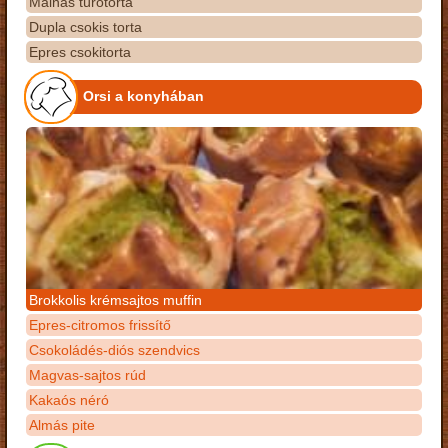
Málnás túrótorta
Dupla csokis torta
Epres csokitorta
Orsi a konyhában
Brokkolis krémsajtos muffin
Epres-citromos frissítő
Csokoládés-diós szendvics
Magvas-sajtos rúd
Kakaós néró
Almás pite