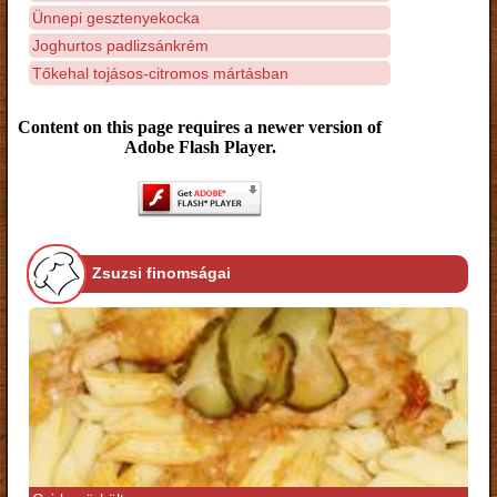
Ünnepi gesztenyekocka
Joghurtos padlizsánkrém
Tőkehal tojásos-citromos mártásban
Content on this page requires a newer version of
Adobe Flash Player.
Zsuzsi finomságai