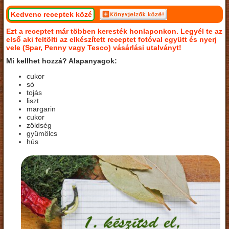
Kedvenc receptek közé
Ezt a receptet már többen keresték honlaponkon. Legyél te az
első aki feltölti az elkészített receptet fotóval együtt és nyerj
vele (Spar, Penny vagy Tesco) vásárlási utalványt!
Mi kellhet hozzá? Alapanyagok:
cukor
só
tojás
liszt
margarin
cukor
zöldség
gyümölcs
hús