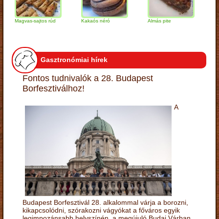
Magvas-sajtos rúd
Kakaós néró
Almás pite
Zabpely
túrógo
Gasztronómiai hírek
Fontos tudnivalók a 28. Budapest
Borfesztiválhoz!
A
Budapest Borfesztivál 28. alkalommal várja a borozni,
kikapcsolódni, szórakozni vágyókat a főváros egyik
legimpozánsabb helyszínén, a megújuló Budai Várban.