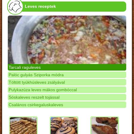
Leves receptek
Tarcali raguleves
Palóc gulyás Sziporka módra
Töltött tyúkhúsleves zsályával
Pulykazúza leves mákos gombóccal
Sóskaleves reszelt tojással
Csalános csirkegaluskaleves