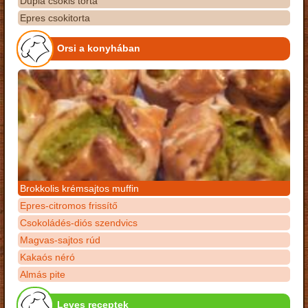
Dupla csokis torta
Epres csokitorta
Orsi a konyhában
Brokkolis krémsajtos muffin
Epres-citromos frissítő
Csokoládés-diós szendvics
Magvas-sajtos rúd
Kakaós néró
Almás pite
Leves receptek