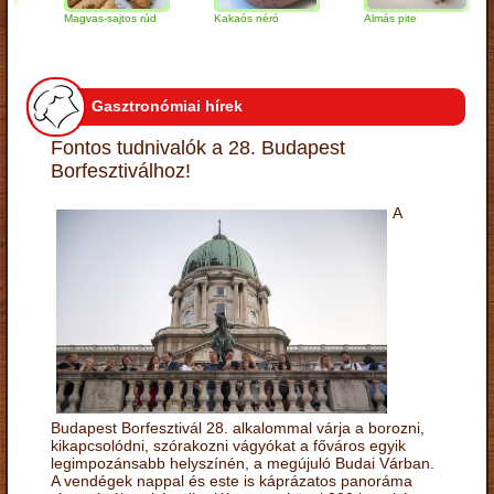
Magvas-sajtos rúd
Kakaós néró
Almás pite
Za
tú
Gasztronómiai hírek
Fontos tudnivalók a 28. Budapest
Borfesztiválhoz!
A
Budapest Borfesztivál 28. alkalommal várja a borozni,
kikapcsolódni, szórakozni vágyókat a főváros egyik
legimpozánsabb helyszínén, a megújuló Budai Várban.
A vendégek nappal és este is káprázatos panoráma