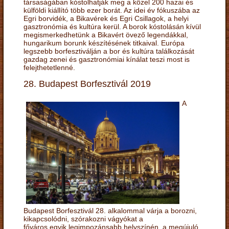
társaságában kóstolhatják meg a közel 200 hazai és
külföldi kiállító több ezer borát. Az idei év fókuszába az
Egri borvidék, a Bikavérek és Egri Csillagok, a helyi
gasztronómia és kultúra kerül. A borok kóstolásán kívül
megismerkedhetünk a Bikavért övező legendákkal,
hungarikum borunk készítésének titkaival. Európa
legszebb borfesztiválján a bor és kultúra találkozását
gazdag zenei és gasztronómiai kínálat teszi most is
felejthetetlenné.
28. Budapest Borfesztivál 2019
A
Budapest Borfesztivál 28. alkalommal várja a borozni,
kikapcsolódni, szórakozni vágyókat a
főváros egyik legimpozánsabb helyszínén, a megújuló