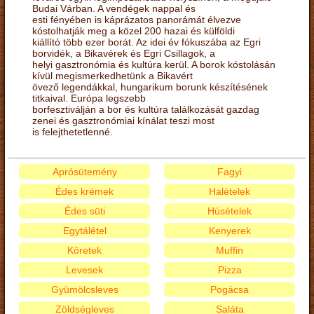
Budai Várban. A vendégek nappal és
esti fényében is káprázatos panorámát élvezve
kóstolhatják meg a közel 200 hazai és külföldi
kiállító több ezer borát. Az idei év fókuszába az Egri
borvidék, a Bikavérek és Egri Csillagok, a
helyi gasztronómia és kultúra kerül. A borok kóstolásán
kívül megismerkedhetünk a Bikavért
övező legendákkal, hungarikum borunk készítésének
titkaival. Európa legszebb
borfesztiválján a bor és kultúra találkozását gazdag
zenei és gasztronómiai kínálat teszi most
is felejthetetlenné.
Aprósütemény
Fagyi
Édes krémek
Halételek
Édes süti
Húsételek
Egytálétel
Kenyerek
Köretek
Muffin
Levesek
Pizza
Gyümölcsleves
Pogácsa
Zöldségleves
Saláta