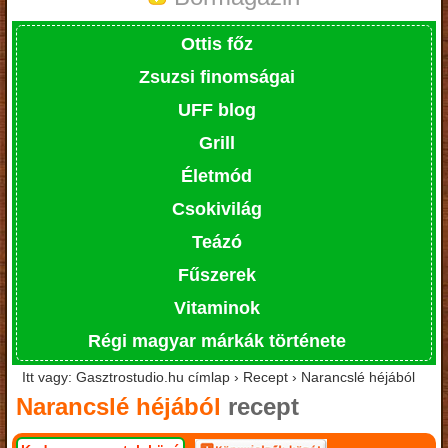
Ottis főz
Zsuzsi finomságai
UFF blog
Grill
Életmód
Csokivilág
Teázó
Fűszerek
Vitaminok
Régi magyar márkák története
Itt vagy: Gasztrostudio.hu címlap › Recept › Narancslé héjából
Narancslé héjából
recept