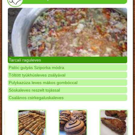
Tarcali raguleves
Palóc gulyás Sziporka módra
Töltött tyúkhúsleves zsályával
Pulykazúza leves mákos gombóccal
Sóskaleves reszelt tojással
Csalános csirkegaluskaleves