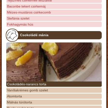
Tejszínes csirkemell tésztával
Baconbe tekert csirkemáj
Mézes-mustáros csirkecomb
Stefánia szelet
Fokhagymás hús
Csokoládé mánia
Csokoládés-narancs torta
Vaníliakrémes gomb szelet
Atomtorta
Málnás túrótorta