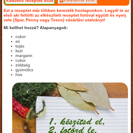
Kedvenc receptek közé
Ezt a receptet már többen keresték honlaponkon. Legyél te az
első aki feltölti az elkészített receptet fotóval együtt és nyerj
vele (Spar, Penny vagy Tesco) vásárlási utalványt!
Mi kellhet hozzá? Alapanyagok:
cukor
só
tojás
liszt
margarin
cukor
zöldség
gyümölcs
hús