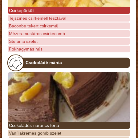
Csirkepörkölt
Tejszínes csirkemell tésztával
Baconbe tekert csirkemáj
Mézes-mustáros csirkecomb
Stefánia szelet
Fokhagymás hús
Csokoládé mánia
Csokoládés-narancs torta
Vaníliakrémes gomb szelet