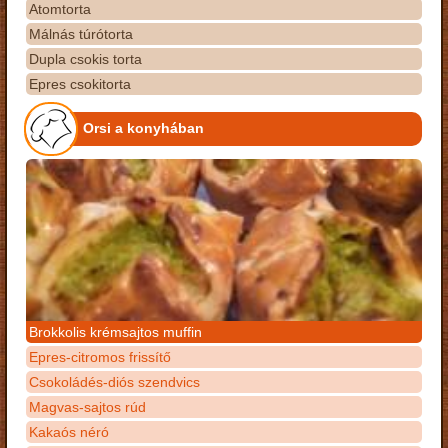
Atomtorta
Málnás túrótorta
Dupla csokis torta
Epres csokitorta
Orsi a konyhában
Brokkolis krémsajtos muffin
Epres-citromos frissítő
Csokoládés-diós szendvics
Magvas-sajtos rúd
Kakaós néró