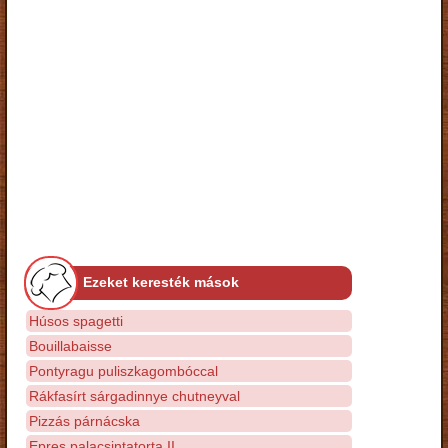
Ezeket keresték mások
Húsos spagetti
Bouillabaisse
Pontyragu puliszkagombóccal
Rákfasírt sárgadinnye chutneyval
Pizzás párnácska
Epres palacsintatorta II.