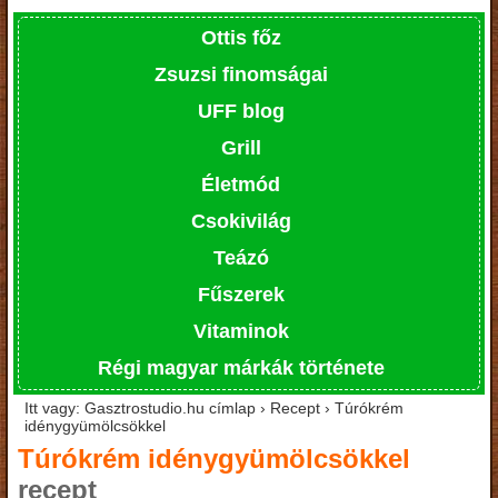
Ottis főz
Zsuzsi finomságai
UFF blog
Grill
Életmód
Csokivilág
Teázó
Fűszerek
Vitaminok
Régi magyar márkák története
Itt vagy: Gasztrostudio.hu címlap › Recept › Túrókrém
idénygyümölcsökkel
Túrókrém idénygyümölcsökkel
recept