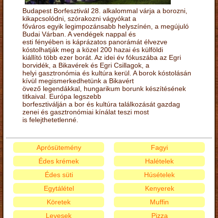
Budapest Borfesztivál 28. alkalommal várja a borozni,
kikapcsolódni, szórakozni vágyókat a
főváros egyik legimpozánsabb helyszínén, a megújuló
Budai Várban. A vendégek nappal és
esti fényében is káprázatos panorámát élvezve
kóstolhatják meg a közel 200 hazai és külföldi
kiállító több ezer borát. Az idei év fókuszába az Egri
borvidék, a Bikavérek és Egri Csillagok, a
helyi gasztronómia és kultúra kerül. A borok kóstolásán
kívül megismerkedhetünk a Bikavért
övező legendákkal, hungarikum borunk készítésének
titkaival. Európa legszebb
borfesztiválján a bor és kultúra találkozását gazdag
zenei és gasztronómiai kínálat teszi most
is felejthetetlenné.
Aprósütemény
Fagyi
Édes krémek
Halételek
Édes süti
Húsételek
Egytálétel
Kenyerek
Köretek
Muffin
Levesek
Pizza