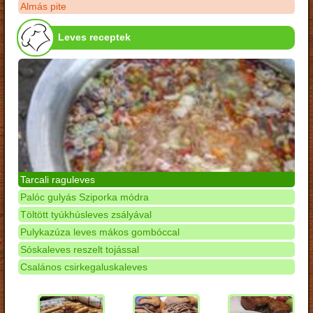
Almás pite
Leves receptek
Tarcali raguleves
Palóc gulyás Sziporka módra
Töltött tyúkhúsleves zsályával
Pulykazúza leves mákos gombóccal
Sóskaleves reszelt tojással
Csalános csirkegaluskaleves