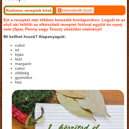
Kedvenc receptek közé
Ezt a receptet már többen keresték honlaponkon. Legyél te az
első aki feltölti az elkészített receptet fotóval együtt és nyerj
vele (Spar, Penny vagy Tesco) vásárlási utalványt!
Mi kellhet hozzá? Alapanyagok:
cukor
só
tojás
liszt
margarin
cukor
zöldség
gyümölcs
hús