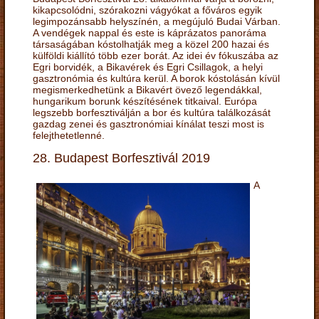
kikapcsolódni, szórakozni vágyókat a főváros egyik
legimpozánsabb helyszínén, a megújuló Budai Várban.
A vendégek nappal és este is káprázatos panoráma
társaságában kóstolhatják meg a közel 200 hazai és
külföldi kiállító több ezer borát. Az idei év fókuszába az
Egri borvidék, a Bikavérek és Egri Csillagok, a helyi
gasztronómia és kultúra kerül. A borok kóstolásán kívül
megismerkedhetünk a Bikavért övező legendákkal,
hungarikum borunk készítésének titkaival. Európa
legszebb borfesztiválján a bor és kultúra találkozását
gazdag zenei és gasztronómiai kínálat teszi most is
felejthetetlenné.
28. Budapest Borfesztivál 2019
A