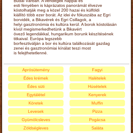
Budai Várban. A vendégek nappal és
esti fényében is káprázatos panorámát élvezve
kóstolhatják meg a közel 200 hazai és külföldi
kiállító több ezer borát. Az idei év fókuszába az Egri
borvidék, a Bikavérek és Egri Csillagok, a
helyi gasztronómia és kultúra kerül. A borok kóstolásán
kívül megismerkedhetünk a Bikavért
övező legendákkal, hungarikum borunk készítésének
titkaival. Európa legszebb
borfesztiválján a bor és kultúra találkozását gazdag
zenei és gasztronómiai kínálat teszi most
is felejthetetlenné.
Aprósütemény
Fagyi
Édes krémek
Halételek
Édes süti
Húsételek
Egytálétel
Kenyerek
Köretek
Muffin
Levesek
Pizza
Gyümölcsleves
Pogácsa
Zöldségleves
Saláta