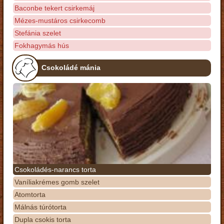
Baconbe tekert csirkemáj
Mézes-mustáros csirkecomb
Stefánia szelet
Fokhagymás hús
Csokoládé mánia
Csokoládés-narancs torta
Vaníliakrémes gomb szelet
Atomtorta
Málnás túrótorta
Dupla csokis torta