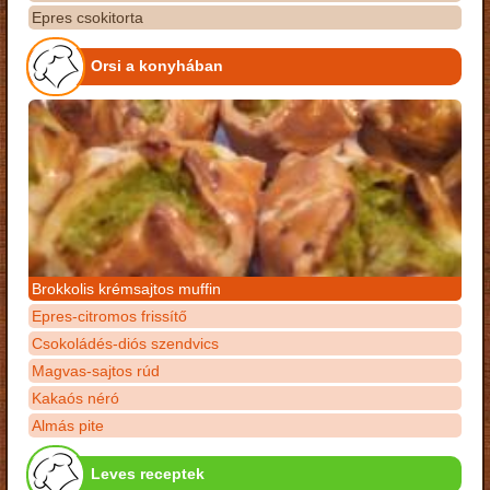
Epres csokitorta
Orsi a konyhában
Brokkolis krémsajtos muffin
Epres-citromos frissítő
Csokoládés-diós szendvics
Magvas-sajtos rúd
Kakaós néró
Almás pite
Leves receptek