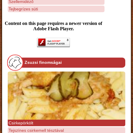
Szellemidéző
Tejbegrízes süti
Content on this page requires a newer version of
Adobe Flash Player.
Zsuzsi finomságai
Csirkepörkölt
Tejszínes csirkemell tésztával