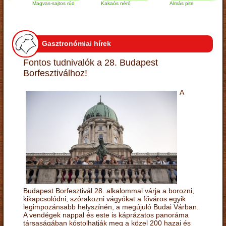
Magvas-sajtos rúd
Kakaós néró
Almás pite
Z
t
Gasztronómiai hírek
Fontos tudnivalók a 28. Budapest
Borfesztiválhoz!
A
Budapest Borfesztivál 28. alkalommal várja a borozni,
kikapcsolódni, szórakozni vágyókat a főváros egyik
legimpozánsabb helyszínén, a megújuló Budai Várban.
A vendégek nappal és este is káprázatos panoráma
társaságában kóstolhatják meg a közel 200 hazai és