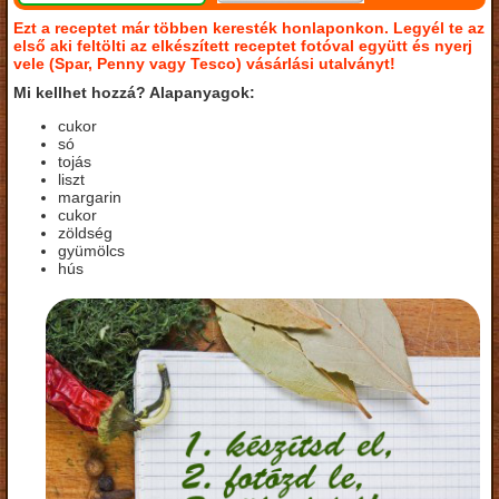
Ezt a receptet már többen keresték honlaponkon. Legyél te az
első aki feltölti az elkészített receptet fotóval együtt és nyerj
vele (Spar, Penny vagy Tesco) vásárlási utalványt!
Mi kellhet hozzá? Alapanyagok:
cukor
só
tojás
liszt
margarin
cukor
zöldség
gyümölcs
hús