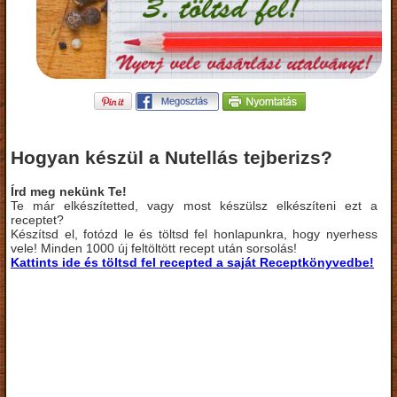
Hogyan készül a Nutellás tejberizs?
Írd meg nekünk Te!
Te már elkészítetted, vagy most készülsz elkészíteni ezt a
receptet?
Készítsd el, fotózd le és töltsd fel honlapunkra, hogy nyerhess
vele! Minden 1000 új feltöltött recept után sorsolás!
Kattints ide és töltsd fel recepted a saját Receptkönyvedbe!