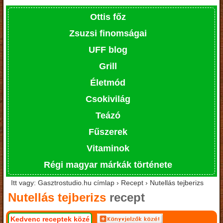
Ottis főz
Zsuzsi finomságai
UFF blog
Grill
Életmód
Csokivilág
Teázó
Fűszerek
Vitaminok
Régi magyar márkák története
Itt vagy: Gasztrostudio.hu címlap › Recept › Nutellás tejberizs
Nutellás tejberizs
recept
Kedvenc receptek közé