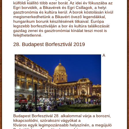
külföldi kiállító több ezer borát. Az idei év fókuszába az
Egri borvidék, a Bikavérek és Egri Csillagok, a helyi
gasztronómia és kultúra kerül. A borok kóstolásán kívül
megismerkedhetünk a Bikavért övező legendákkal,
hungarikum borunk készítésének titkaival. Európa
legszebb borfesztiválján a bor és kultúra találkozását
gazdag zenei és gasztronómiai kínálat teszi most is
felejthetetlenné.
28. Budapest Borfesztivál 2019
A
Budapest Borfesztivál 28. alkalommal várja a borozni,
kikapcsolódni, szórakozni vágyókat a
főváros egyik legimpozánsabb helyszínén, a megújuló