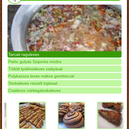
Tarcali raguleves
Palóc gulyás Sziporka módra
Töltött tyúkhúsleves zsályával
Pulykazúza leves mákos gombóccal
Sóskaleves reszelt tojással
Csalános csirkegaluskaleves