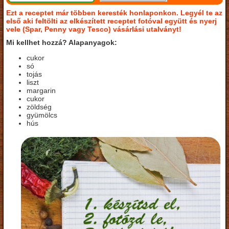
Ezt a receptet már többen keresték honlaponkon. Legyél te az
első aki feltölti az elkészített receptet fotóval együtt és nyerj
vele (Spar, Penny vagy Tesco) vásárlási utalványt!
Mi kellhet hozzá? Alapanyagok:
cukor
só
tojás
liszt
margarin
cukor
zöldség
gyümölcs
hús