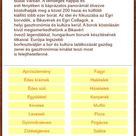
Budai Várban. A vendégek nappal és
esti fényében is káprázatos panorámát élvezve
kóstolhatják meg a közel 200 hazai és külföldi
kiállító több ezer borát. Az idei év fókuszába az Egri
borvidék, a Bikavérek és Egri Csillagok, a
helyi gasztronómia és kultúra kerül. A borok kóstolásán
kívül megismerkedhetünk a Bikavért
övező legendákkal, hungarikum borunk készítésének
titkaival. Európa legszebb
borfesztiválján a bor és kultúra találkozását gazdag
zenei és gasztronómiai kínálat teszi most
is felejthetetlenné.
Aprósütemény
Fagyi
Édes krémek
Halételek
Édes süti
Húsételek
Egytálétel
Kenyerek
Köretek
Muffin
Levesek
Pizza
Gyümölcsleves
Pogácsa
Zöldségleves
Saláta