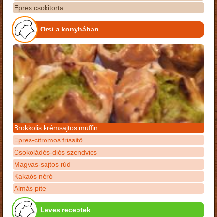
Epres csokitorta
Orsi a konyhában
Brokkolis krémsajtos muffin
Epres-citromos frissítő
Csokoládés-diós szendvics
Magvas-sajtos rúd
Kakaós néró
Almás pite
Leves receptek