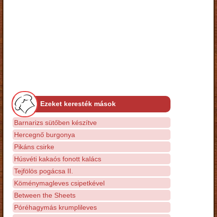
Ezeket keresték mások
Barnarizs sütőben készítve
Hercegnő burgonya
Pikáns csirke
Húsvéti kakaós fonott kalács
Tejfölös pogácsa II.
Köménymagleves csipetkével
Between the Sheets
Póréhagymás krumplileves