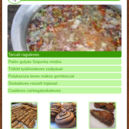
Tarcali raguleves
Palóc gulyás Sziporka módra
Töltött tyúkhúsleves zsályával
Pulykazúza leves mákos gombóccal
Sóskaleves reszelt tojással
Csalános csirkegaluskaleves