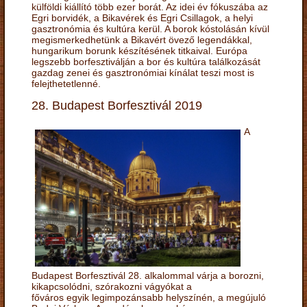
külföldi kiállító több ezer borát. Az idei év fókuszába az
Egri borvidék, a Bikavérek és Egri Csillagok, a helyi
gasztronómia és kultúra kerül. A borok kóstolásán kívül
megismerkedhetünk a Bikavért övező legendákkal,
hungarikum borunk készítésének titkaival. Európa
legszebb borfesztiválján a bor és kultúra találkozását
gazdag zenei és gasztronómiai kínálat teszi most is
felejthetetlenné.
28. Budapest Borfesztivál 2019
A
Budapest Borfesztivál 28. alkalommal várja a borozni,
kikapcsolódni, szórakozni vágyókat a
főváros egyik legimpozánsabb helyszínén, a megújuló