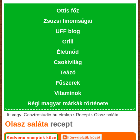
Ottis főz
Zsuzsi finomságai
UFF blog
Grill
Életmód
Csokivilág
Teázó
Fűszerek
Vitaminok
Régi magyar márkák története
Itt vagy: Gasztrostudio.hu címlap › Recept › Olasz saláta
Olasz saláta
recept
Kedvenc receptek közé