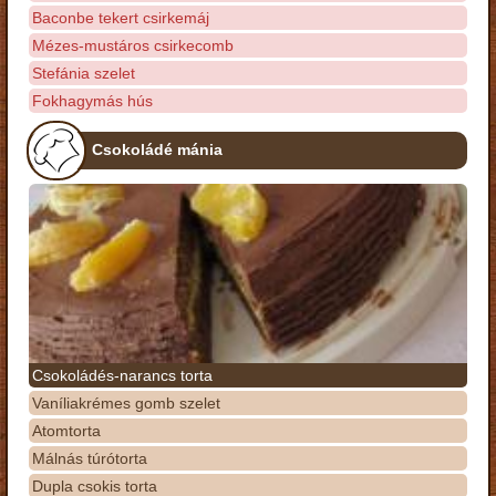
Baconbe tekert csirkemáj
Mézes-mustáros csirkecomb
Stefánia szelet
Fokhagymás hús
Csokoládé mánia
Csokoládés-narancs torta
Vaníliakrémes gomb szelet
Atomtorta
Málnás túrótorta
Dupla csokis torta