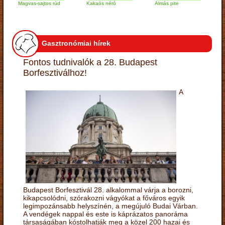
Magvas-sajtos rúd
Kakaós néró
Almás pite
Zabpe
túróg
Gasztronómiai hírek
Fontos tudnivalók a 28. Budapest
Borfesztiválhoz!
A
Budapest Borfesztivál 28. alkalommal várja a borozni,
kikapcsolódni, szórakozni vágyókat a főváros egyik
legimpozánsabb helyszínén, a megújuló Budai Várban.
A vendégek nappal és este is káprázatos panoráma
társaságában kóstolhatják meg a közel 200 hazai és