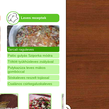
Leves receptek
Tarcali raguleves
Palóc gulyás Sziporka módra
Töltött tyúkhúsleves zsályával
Pulykazúza leves mákos
gombóccal
Sóskaleves reszelt tojással
Csalános csirkegaluskaleves