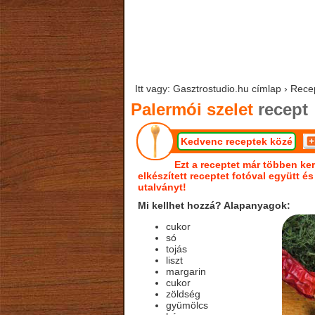
Itt vagy: Gasztrostudio.hu címlap › Rece
Palermói szelet
recept
Kedvenc receptek közé
Ezt a receptet már többen ker
elkészített receptet fotóval együtt é
utalványt!
Mi kellhet hozzá? Alapanyagok:
cukor
só
tojás
liszt
margarin
cukor
zöldség
gyümölcs