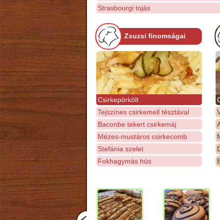
Strasbourgi tojás
Zsuzsi finomságai
Csirkepörkölt
Tejszínes csirkemell tésztával
Baconbe tekert csirkemáj
Mézes-mustáros csirkecomb
M
Stefánia szelet
D
Fokhagymás hús
E