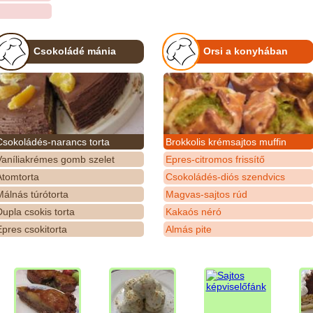
Csokoládé mánia
Orsi a konyhában
Csokoládés-narancs torta
Brokkolis krémsajtos muffin
Vaníliakrémes gomb szelet
Epres-citromos frissítő
Atomtorta
Csokoládés-diós szendvics
álnás túrótorta
Magvas-sajtos rúd
upla csokis torta
Kakaós néró
pres csokitorta
Almás pite