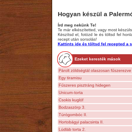
Hogyan készül a Palermó
Írd meg nekünk Te!
Te már elkészítetted, vagy most készülsz
Készítsd el, fotózd le és töltsd fel ho
recept után sorsolás!
Kattints ide és töltsd fel recepted 
Ezeket keresték mások
Párolt zöldségtál olaszosan fűszerezve
Egy tiramisu
Fűszeres pisztráng hidegen
Unicum-torta
Csokis kuglóf
Bodzaszörp 3.
Túrógombóc II.
Hortobágyi palacsinta II.
Lúdláb torta 2.