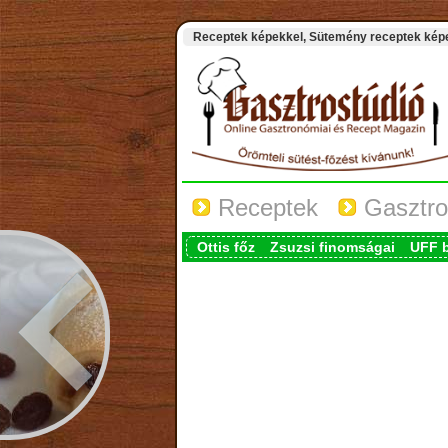
Receptek képekkel, Sütemény receptek képek
Receptek
Gasztro
Ottis főz
Zsuzsi finomságai
UFF 