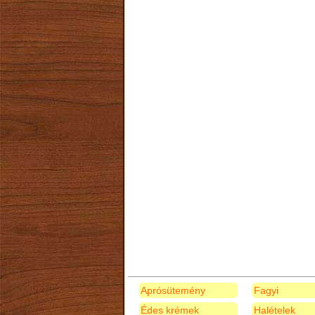
Aprósütemény
Fagyi
Édes krémek
Halételek