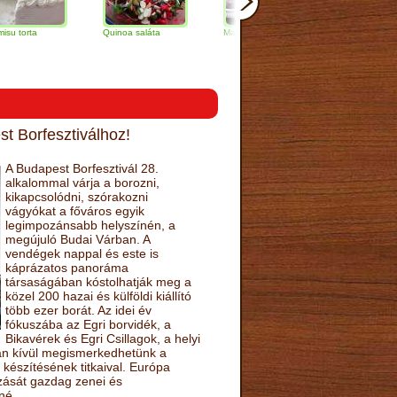
Quinoa saláta
Mandulás kifli
Csokoládés-
narancs torta
t Borfesztiválhoz!
A Budapest Borfesztivál 28.
alkalommal várja a borozni,
kikapcsolódni, szórakozni
vágyókat a főváros egyik
legimpozánsabb helyszínén, a
megújuló Budai Várban. A
vendégek nappal és este is
káprázatos panoráma
társaságában kóstolhatják meg a
közel 200 hazai és külföldi kiállító
több ezer borát. Az idei év
fókuszába az Egri borvidék, a
Bikavérek és Egri Csillagok, a helyi
sán kívül megismerkedhetünk a
készítésének titkaival. Európa
ozását gazdag zenei és
né.