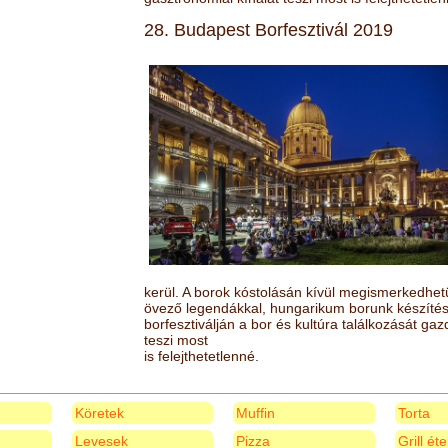
28. Budapest Borfesztivál 2019
kerül. A borok kóstolásán kívül megismerkedhet
övező legendákkal, hungarikum borunk készítésé
borfesztiválján a bor és kultúra találkozását ga
teszi most
is felejthetetlenné.
Köretek
Muffin
Torta
Levesek
Pizza
Grill ét