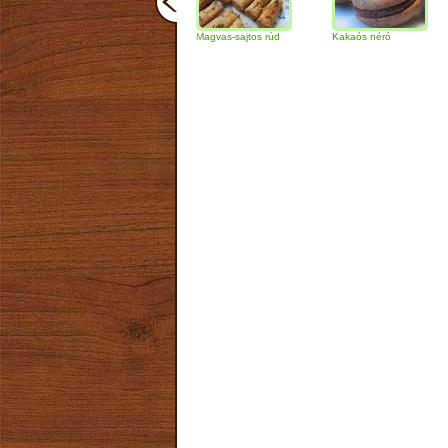
Csokoládés-diós
Magvas-sajtos rúd
Kakaós néró
Almás 
szendvics