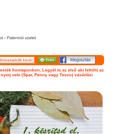
pt › Palermói szelet
esték honlaponkon. Legyél te az első aki feltölti az
s nyerj vele (Spar, Penny vagy Tesco) vásárlási