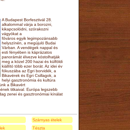
A Budapest Borfesztivál 28.
alkalommal várja a borozni,
kikapcsolódni, szórakozni
vágyókat a
főváros egyik legimpozánsabb
helyszínén, a megújuló Budai
Várban. A vendégek nappal és
esti fényében is káprázatos
panorámát élvezve kóstolhatják
meg a közel 200 hazai és külföldi
kiállító több ezer borát. Az idei év
fókuszába az Egri borvidék, a
Bikavérek és Egri Csillagok, a
helyi gasztronómia és kultúra
ünk a Bikavért
nek titkaival. Európa legszebb
zdag zenei és gasztronómiai kínálat
Szárnyas ételek
elek
Tészta