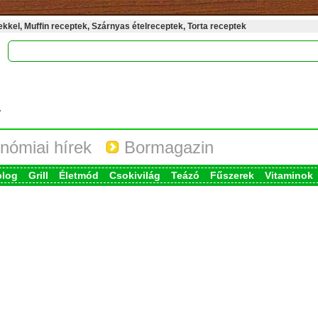
kel, Muffin receptek, Szárnyas ételreceptek, Torta receptek
nómiai hírek
Bormagazin
blog
Grill
Életmód
Csokivilág
Teázó
Fűszerek
Vitaminok