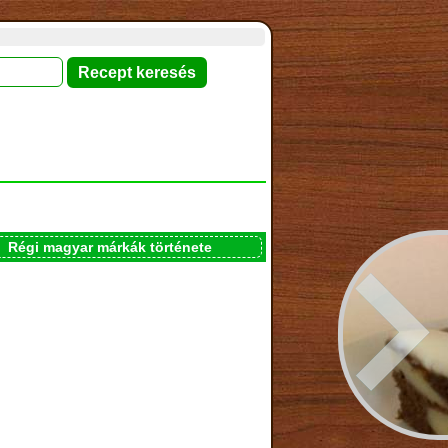
Régi magyar márkák története