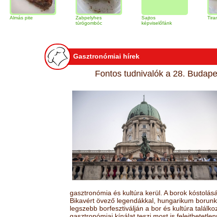
pite
Zabpelyhes
Sajtos
Tiramisu torta
túrógombóc
képviselőfánk
Gasztronómiai hírek
Fontos tudnivalók a 28. Budapes
gasztronómia és kultúra kerül. A borok kóstolá
Bikavért övező legendákkal, hungarikum borunk 
legszebb borfesztiválján a bor és kultúra találk
gasztronómiai kínálat teszi most is felejthetetlen