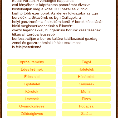
Budai Várban. A vendégek nappal és
esti fényében is káprázatos panorámát élvezve
kóstolhatják meg a közel 200 hazai és külföldi
kiállító több ezer borát. Az idei év fókuszába az Egri
borvidék, a Bikavérek és Egri Csillagok, a
helyi gasztronómia és kultúra kerül. A borok kóstolásán
kívül megismerkedhetünk a Bikavért
övező legendákkal, hungarikum borunk készítésének
titkaival. Európa legszebb
borfesztiválján a bor és kultúra találkozását gazdag
zenei és gasztronómiai kínálat teszi most
is felejthetetlenné.
Aprósütemény
Fagyi
Édes krémek
Halételek
Édes süti
Húsételek
Egytálétel
Kenyerek
Köretek
Muffin
Levesek
Pizza
Gyümölcsleves
Pogácsa
Zöldségleves
Saláta