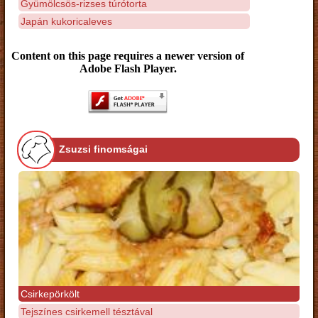
Gyümölcsös-rizses túrótorta
Japán kukoricaleves
Content on this page requires a newer version of
Adobe Flash Player.
Zsuzsi finomságai
Csirkepörkölt
Tejszínes csirkemell tésztával