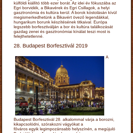
külföldi kiállító több ezer borát. Az idei év fókuszába az
Egri borvidék, a Bikavérek és Egri Csillagok, a helyi
gasztronómia és kultúra kerül. A borok kóstolásán kívül
megismerkedhetünk a Bikavért övező legendákkal,
hungarikum borunk készítésének titkaival. Európa
legszebb borfesztiválján a bor és kultúra találkozását
gazdag zenei és gasztronómiai kínálat teszi most is
felejthetetlenné.
28. Budapest Borfesztivál 2019
A
Budapest Borfesztivál 28. alkalommal várja a borozni,
kikapcsolódni, szórakozni vágyókat a
főváros egyik legimpozánsabb helyszínén, a megújuló