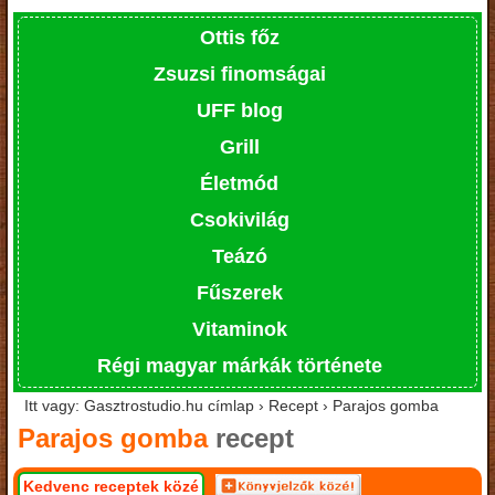
Ottis főz
Zsuzsi finomságai
UFF blog
Grill
Életmód
Csokivilág
Teázó
Fűszerek
Vitaminok
Régi magyar márkák története
Itt vagy: Gasztrostudio.hu címlap › Recept › Parajos gomba
Parajos gomba
recept
Kedvenc receptek közé