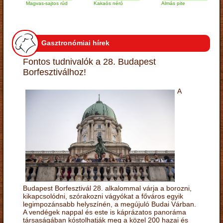
Magvas-sajtos rúd
Kakaós néró
Almás pite
Zab
túr
Gasztronómiai hírek
Fontos tudnivalók a 28. Budapest
Borfesztiválhoz!
A
Budapest Borfesztivál 28. alkalommal várja a borozni,
kikapcsolódni, szórakozni vágyókat a főváros egyik
legimpozánsabb helyszínén, a megújuló Budai Várban.
A vendégek nappal és este is káprázatos panoráma
társaságában kóstolhatják meg a közel 200 hazai és