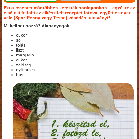
Ezt a receptet már többen keresték honlaponkon. Legyél te az
első aki feltölti az elkészített receptet fotóval együtt és nyerj
vele (Spar, Penny vagy Tesco) vásárlási utalványt!
Mi kellhet hozzá? Alapanyagok:
cukor
só
tojás
liszt
margarin
cukor
zöldség
gyümölcs
hús