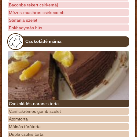
Baconbe tekert csirkemáj
Mézes-mustáros csirkecomb
Stefánia szelet
Fokhagymás hús
Csokoládé mánia
Csokoládés-narancs torta
Vaníliakrémes gomb szelet
Atomtorta
Málnás túrótorta
Dupla csokis torta