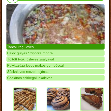
Tarcali raguleves
Palóc gulyás Sziporka módra
Töltött tyúkhúsleves zsályával
Pulykazúza leves mákos gombóccal
Sóskaleves reszelt tojással
Csalános csirkegaluskaleves