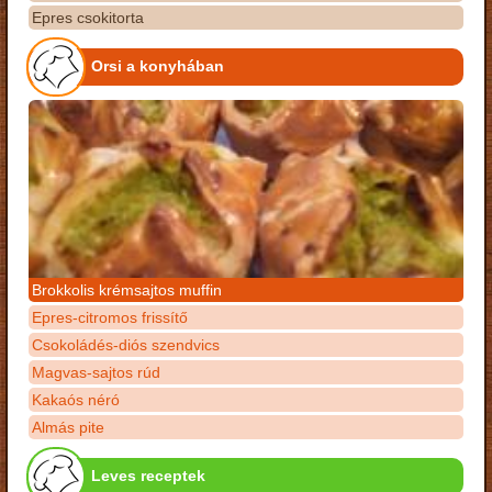
Epres csokitorta
Orsi a konyhában
Brokkolis krémsajtos muffin
Epres-citromos frissítő
Csokoládés-diós szendvics
Magvas-sajtos rúd
Kakaós néró
Almás pite
Leves receptek