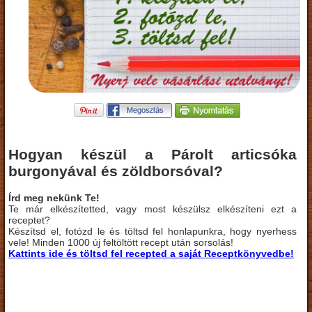
Hogyan készül a Párolt articsóka
burgonyával és zöldborsóval?
Írd meg nekünk Te!
Te már elkészítetted, vagy most készülsz elkészíteni ezt a
receptet?
Készítsd el, fotózd le és töltsd fel honlapunkra, hogy nyerhess
vele! Minden 1000 új feltöltött recept után sorsolás!
Kattints ide és töltsd fel recepted a saját Receptkönyvedbe!