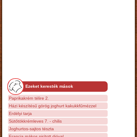
Ezeket keresték mások
Paprikakrém télire 2.
Házi készítésű görög joghurt kakukkfűmézzel
Erdélyi tarja
Sütőtökkrémleves 7. - chilis
Joghurtos-sajtos tészta
Francia mákos pirított dióval