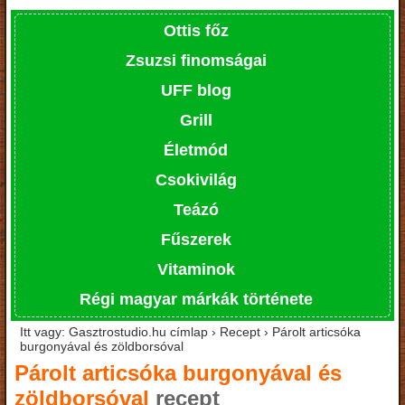
Ottis főz
Zsuzsi finomságai
UFF blog
Grill
Életmód
Csokivilág
Teázó
Fűszerek
Vitaminok
Régi magyar márkák története
Itt vagy: Gasztrostudio.hu címlap › Recept › Párolt articsóka
burgonyával és zöldborsóval
Párolt articsóka burgonyával és
zöldborsóval
recept