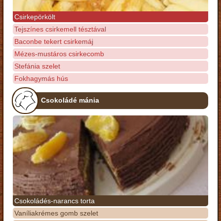
Csirkepörkölt
Tejszínes csirkemell tésztával
Baconbe tekert csirkemáj
Mézes-mustáros csirkecomb
Stefánia szelet
Fokhagymás hús
Csokoládé mánia
Csokoládés-narancs torta
Vaníliakrémes gomb szelet