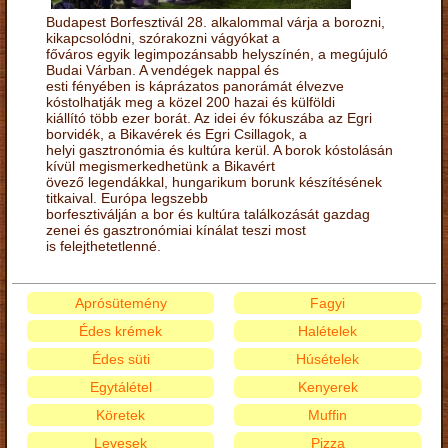
Budapest Borfesztivál 28. alkalommal várja a borozni,
kikapcsolódni, szórakozni vágyókat a
főváros egyik legimpozánsabb helyszínén, a megújuló
Budai Várban. A vendégek nappal és
esti fényében is káprázatos panorámát élvezve
kóstolhatják meg a közel 200 hazai és külföldi
kiállító több ezer borát. Az idei év fókuszába az Egri
borvidék, a Bikavérek és Egri Csillagok, a
helyi gasztronómia és kultúra kerül. A borok kóstolásán
kívül megismerkedhetünk a Bikavért
övező legendákkal, hungarikum borunk készítésének
titkaival. Európa legszebb
borfesztiválján a bor és kultúra találkozását gazdag
zenei és gasztronómiai kínálat teszi most
is felejthetetlenné.
Aprósütemény
Fagyi
Édes krémek
Halételek
Édes süti
Húsételek
Egytálétel
Kenyerek
Köretek
Muffin
Levesek
Pizza