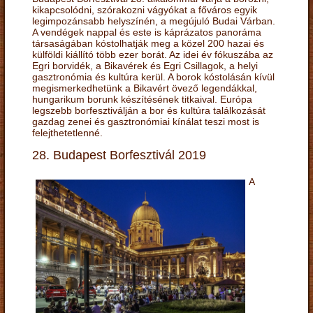
kikapcsolódni, szórakozni vágyókat a főváros egyik
legimpozánsabb helyszínén, a megújuló Budai Várban.
A vendégek nappal és este is káprázatos panoráma
társaságában kóstolhatják meg a közel 200 hazai és
külföldi kiállító több ezer borát. Az idei év fókuszába az
Egri borvidék, a Bikavérek és Egri Csillagok, a helyi
gasztronómia és kultúra kerül. A borok kóstolásán kívül
megismerkedhetünk a Bikavért övező legendákkal,
hungarikum borunk készítésének titkaival. Európa
legszebb borfesztiválján a bor és kultúra találkozását
gazdag zenei és gasztronómiai kínálat teszi most is
felejthetetlenné.
28. Budapest Borfesztivál 2019
A