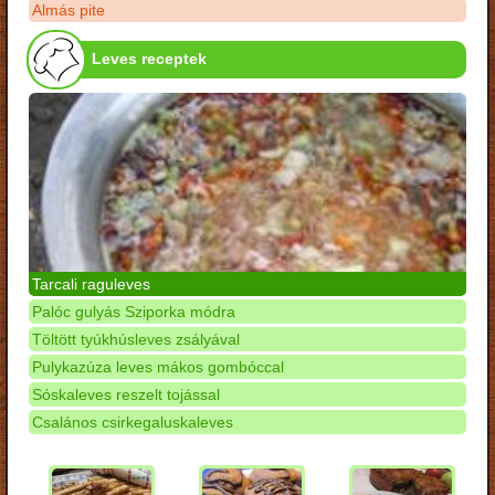
Almás pite
Leves receptek
Tarcali raguleves
Palóc gulyás Sziporka módra
Töltött tyúkhúsleves zsályával
Pulykazúza leves mákos gombóccal
Sóskaleves reszelt tojással
Csalános csirkegaluskaleves