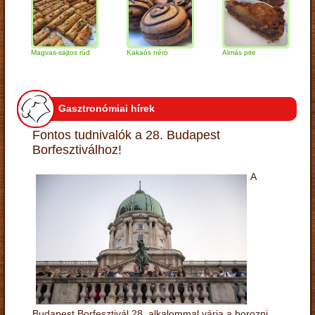
Magvas-sajtos rúd
Kakaós néró
Almás pite
Zab
túr
Gasztronómiai hírek
Fontos tudnivalók a 28. Budapest
Borfesztiválhoz!
A
Budapest Borfesztivál 28. alkalommal várja a borozni,