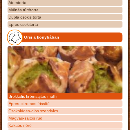
Atomtorta
Málnás túrótorta
Dupla csokis torta
Epres csokitorta
Orsi a konyhában
Brokkolis krémsajtos muffin
Epres-citromos frissítő
Csokoládés-diós szendvics
Magvas-sajtos rúd
Kakaós néró