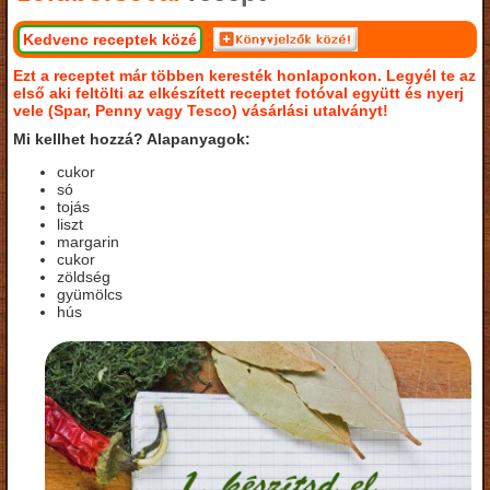
Kedvenc receptek közé
Ezt a receptet már többen keresték honlaponkon. Legyél te az
első aki feltölti az elkészített receptet fotóval együtt és nyerj
vele (Spar, Penny vagy Tesco) vásárlási utalványt!
Mi kellhet hozzá? Alapanyagok:
cukor
só
tojás
liszt
margarin
cukor
zöldség
gyümölcs
hús