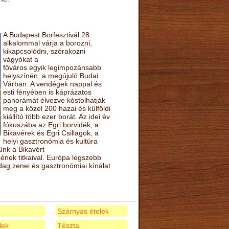
A Budapest Borfesztivál 28.
alkalommal várja a borozni,
kikapcsolódni, szórakozni
vágyókat a
főváros egyik legimpozánsabb
helyszínén, a megújuló Budai
Várban. A vendégek nappal és
esti fényében is káprázatos
panorámát élvezve kóstolhatják
meg a közel 200 hazai és külföldi
kiállító több ezer borát. Az idei év
fókuszába az Egri borvidék, a
Bikavérek és Egri Csillagok, a
helyi gasztronómia és kultúra
ünk a Bikavért
nek titkaival. Európa legszebb
zdag zenei és gasztronómiai kínálat
Szárnyas ételek
elek
Tészta