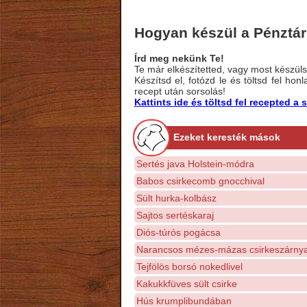
Hogyan készül a Pénztá
Írd meg nekünk Te!
Te már elkészítetted, vagy most készülsz
Készítsd el, fotózd le és töltsd fel ho
recept után sorsolás!
Kattints ide és töltsd fel recepted 
Ezeket keresték mások
Sertés java Holstein-módra
Babos csirkecomb gnocchival
Sült hurka-kolbász
Sajtos sertéskaraj
Diós-túrós pogácsa
Narancsos mézes-mázas csirkeszárny
Tejfölös borsó nokedlivel
Kakukkfüves sült csirke
Hús krumplibundában