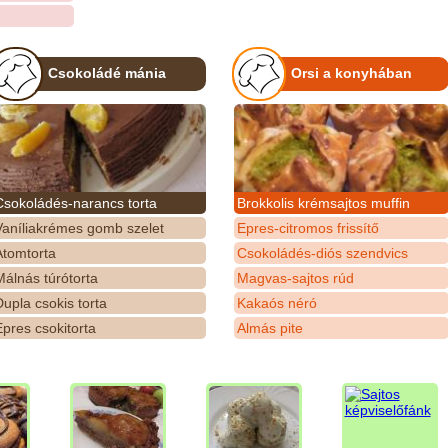
Csokoládé mánia
Orsi a konyhában
Csokoládés-narancs torta
Brokkolis krémsajtos muffin
Vaníliakrémes gomb szelet
Epres-citromos frissítő
Atomtorta
Csokoládés-diós szendvics
álnás túrótorta
Magvas-sajtos rúd
upla csokis torta
Kakaós néró
pres csokitorta
Almás pite