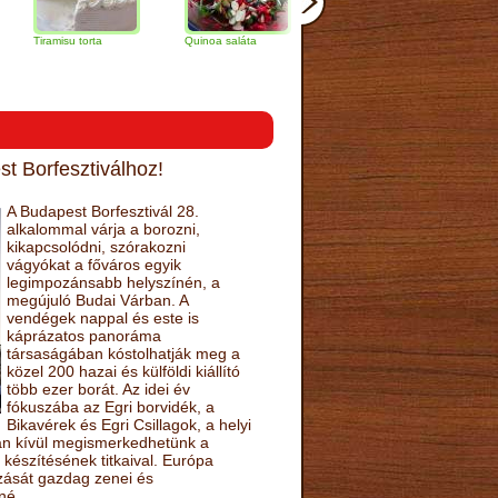
misu torta
Quinoa saláta
Mandulás kifli
Csokoládés-
narancs tort
t Borfesztiválhoz!
A Budapest Borfesztivál 28.
alkalommal várja a borozni,
kikapcsolódni, szórakozni
vágyókat a főváros egyik
legimpozánsabb helyszínén, a
megújuló Budai Várban. A
vendégek nappal és este is
káprázatos panoráma
társaságában kóstolhatják meg a
közel 200 hazai és külföldi kiállító
több ezer borát. Az idei év
fókuszába az Egri borvidék, a
Bikavérek és Egri Csillagok, a helyi
sán kívül megismerkedhetünk a
készítésének titkaival. Európa
ozását gazdag zenei és
né.