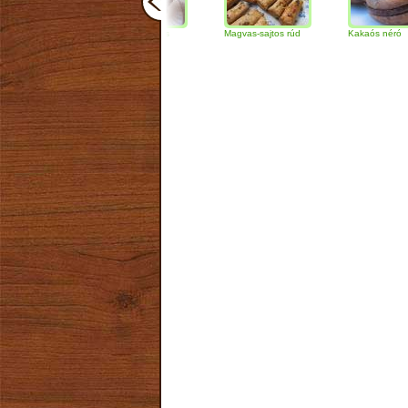
Csokoládés-diós
Magvas-sajtos rúd
Kakaós néró
szendvics