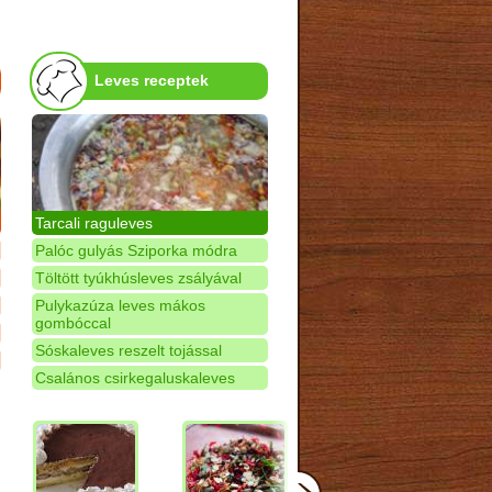
Leves receptek
Tarcali raguleves
Palóc gulyás Sziporka módra
Töltött tyúkhúsleves zsályával
Pulykazúza leves mákos
gombóccal
Sóskaleves reszelt tojással
Csalános csirkegaluskaleves