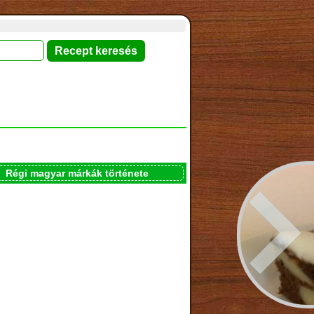
Régi magyar márkák története