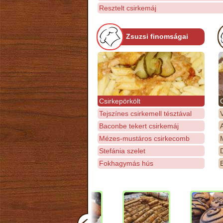
Resztelt csirkemáj
Zsuzsi finomságai
Csirkepörkölt
Tejszínes csirkemell tésztával
Baconbe tekert csirkemáj
Mézes-mustáros csirkecomb
M
Stefánia szelet
D
Fokhagymás hús
E