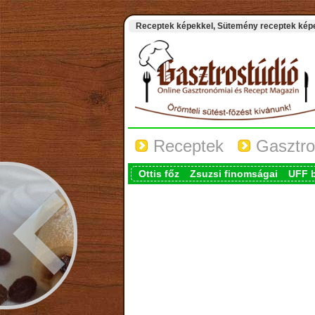
Receptek képekkel, Sütemény receptek képek
Receptek
Gasztro
Ottis főz
Zsuzsi finomságai
UFF 