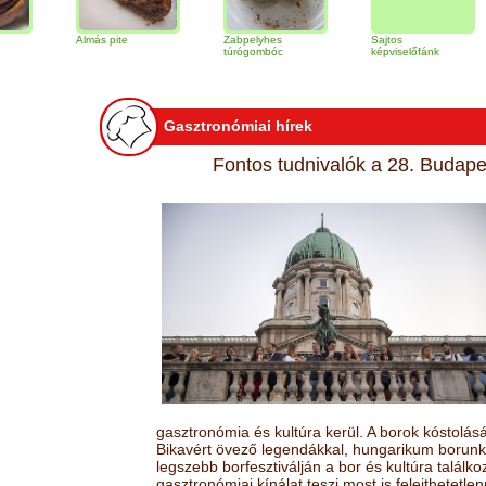
Almás pite
Zabpelyhes
Sajtos
Tira
túrógombóc
képviselőfánk
Gasztronómiai hírek
Fontos tudnivalók a 28. Budapes
gasztronómia és kultúra kerül. A borok kóstolá
Bikavért övező legendákkal, hungarikum borunk 
legszebb borfesztiválján a bor és kultúra találk
gasztronómiai kínálat teszi most is felejthetetlen