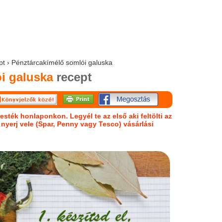
ept › Pénztárcakímélő somlói galuska
i galuska
recept
esték honlaponkon. Legyél te az első aki feltölti az
s nyerj vele (Spar, Penny vagy Tesco) vásárlási