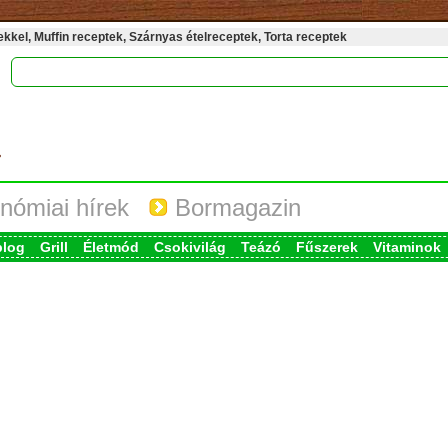
kel, Muffin receptek, Szárnyas ételreceptek, Torta receptek
nómiai hírek
Bormagazin
blog
Grill
Életmód
Csokivilág
Teázó
Fűszerek
Vitaminok