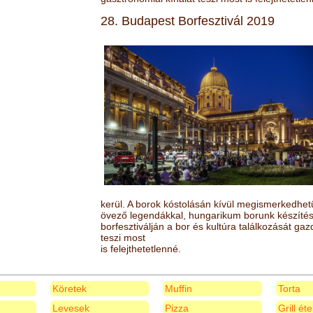
28. Budapest Borfesztivál 2019
kerül. A borok kóstolásán kívül megismerkedhet
övező legendákkal, hungarikum borunk készítésé
borfesztiválján a bor és kultúra találkozását ga
teszi most
is felejthetetlenné.
Köretek
Muffin
Torta
Levesek
Pizza
Grill ét