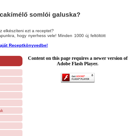
rcakímélő somlói galuska?
 elkészíteni ezt a receptet?
nlapunkra, hogy nyerhess vele! Minden 1000 új feltöltött
a saját Receptkönyvedbe!
Content on this page requires a newer version of
Adobe Flash Player.
ak