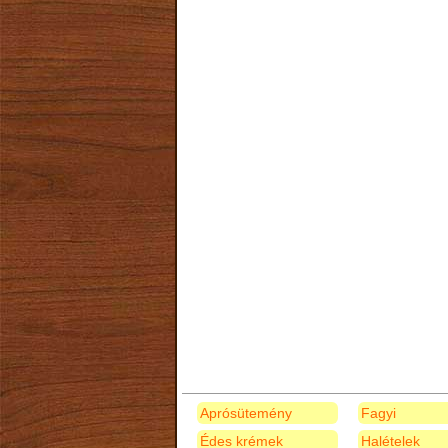
Aprósütemény
Fagyi
Édes krémek
Halételek