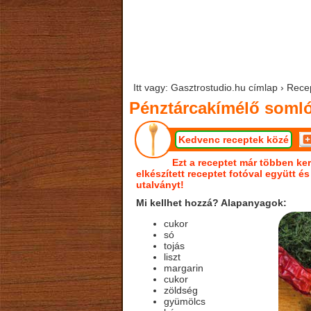
Itt vagy: Gasztrostudio.hu címlap › Rec
Pénztárcakímélő somló
Kedvenc receptek közé
Ezt a receptet már többen ker
elkészített receptet fotóval együtt é
utalványt!
Mi kellhet hozzá? Alapanyagok:
cukor
só
tojás
liszt
margarin
cukor
zöldség
gyümölcs