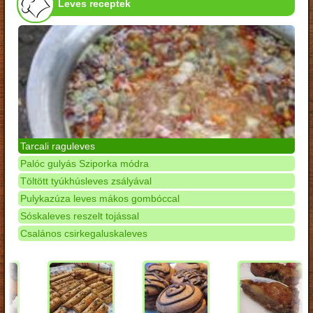
Leves receptek
Tarcali raguleves
Palóc gulyás Sziporka módra
Töltött tyúkhúsleves zsályával
Pulykazúza leves mákos gombóccal
Sóskaleves reszelt tojással
Csalános csirkegaluskaleves