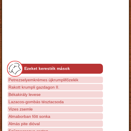
Ezeket keresték mások
Petrezselyemkrémes újkrumplifőzelék
Rakott krumpli gazdagon II.
Békakirály levese
Lazacos-gombás tésztacsoda
Vizes zsemle
Almaborban főtt sonka
Almás pite dióval
Szűzpecsenye roston