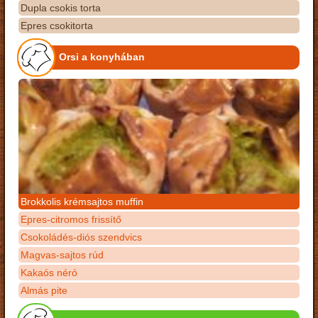
Dupla csokis torta
Epres csokitorta
Orsi a konyhában
Brokkolis krémsajtos muffin
Epres-citromos frissítő
Csokoládés-diós szendvics
Magvas-sajtos rúd
Kakaós néró
Almás pite