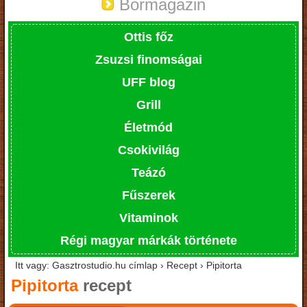
Bormagazin
Ottis főz
Zsuzsi finomságai
UFF blog
Grill
Életmód
Csokivilág
Teázó
Fűszerek
Vitaminok
Régi magyar márkák története
Itt vagy: Gasztrostudio.hu címlap › Recept › Pipitorta
Pipitorta
recept