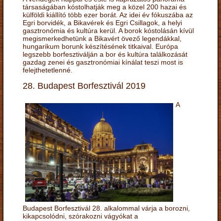
társaságában kóstolhatják meg a közel 200 hazai és
külföldi kiállító több ezer borát. Az idei év fókuszába az
Egri borvidék, a Bikavérek és Egri Csillagok, a helyi
gasztronómia és kultúra kerül. A borok kóstolásán kívül
megismerkedhetünk a Bikavért övező legendákkal,
hungarikum borunk készítésének titkaival. Európa
legszebb borfesztiválján a bor és kultúra találkozását
gazdag zenei és gasztronómiai kínálat teszi most is
felejthetetlenné.
28. Budapest Borfesztivál 2019
A
Budapest Borfesztivál 28. alkalommal várja a borozni,
kikapcsolódni, szórakozni vágyókat a