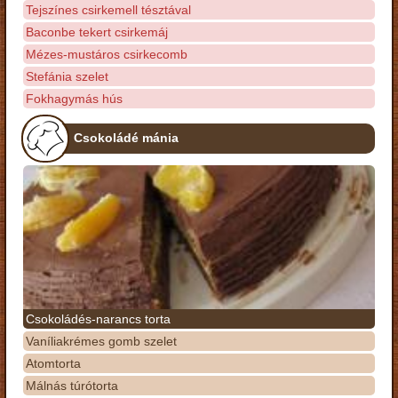
Tejszínes csirkemell tésztával
Baconbe tekert csirkemáj
Mézes-mustáros csirkecomb
Stefánia szelet
Fokhagymás hús
Csokoládé mánia
Csokoládés-narancs torta
Vaníliakrémes gomb szelet
Atomtorta
Málnás túrótorta