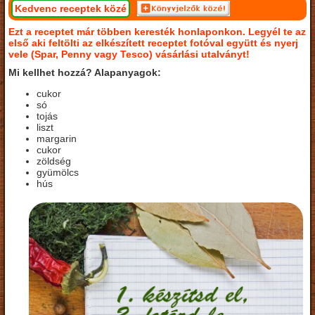
Kedvenc receptek közé
Ezt a receptet már többen keresték honlaponkon. Legyél te az
első aki feltölti az elkészített receptet fotóval együtt és nyerj
vele (Spar, Penny vagy Tesco) vásárlási utalványt!
Mi kellhet hozzá? Alapanyagok:
cukor
só
tojás
liszt
margarin
cukor
zöldség
gyümölcs
hús