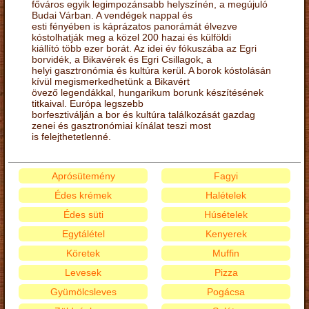
főváros egyik legimpozánsabb helyszínén, a megújuló
Budai Várban. A vendégek nappal és
esti fényében is káprázatos panorámát élvezve
kóstolhatják meg a közel 200 hazai és külföldi
kiállító több ezer borát. Az idei év fókuszába az Egri
borvidék, a Bikavérek és Egri Csillagok, a
helyi gasztronómia és kultúra kerül. A borok kóstolásán
kívül megismerkedhetünk a Bikavért
övező legendákkal, hungarikum borunk készítésének
titkaival. Európa legszebb
borfesztiválján a bor és kultúra találkozását gazdag
zenei és gasztronómiai kínálat teszi most
is felejthetetlenné.
Aprósütemény
Fagyi
Édes krémek
Halételek
Édes süti
Húsételek
Egytálétel
Kenyerek
Köretek
Muffin
Levesek
Pizza
Gyümölcsleves
Pogácsa