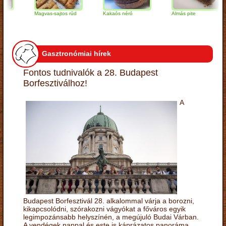
Magvas-sajtos rúd
Kakaós néró
Almás pite
Gasztronómiai hírek
Fontos tudnivalók a 28. Budapest
Borfesztiválhoz!
A
Budapest Borfesztivál 28. alkalommal várja a borozni,
kikapcsolódni, szórakozni vágyókat a főváros egyik
legimpozánsabb helyszínén, a megújuló Budai Várban.
A vendégek nappal és este is káprázatos panoráma