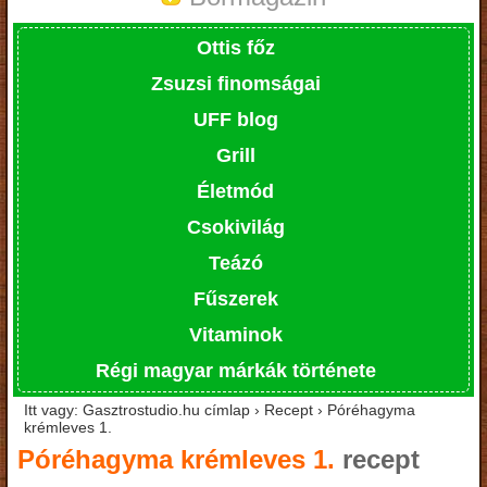
Ottis főz
Zsuzsi finomságai
UFF blog
Grill
Életmód
Csokivilág
Teázó
Fűszerek
Vitaminok
Régi magyar márkák története
Itt vagy: Gasztrostudio.hu címlap › Recept › Póréhagyma
krémleves 1.
Póréhagyma krémleves 1.
recept