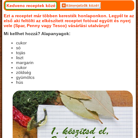
Kedvenc receptek közé
Ezt a receptet már többen keresték honlaponkon. Legyél te az
első aki feltölti az elkészített receptet fotóval együtt és nyerj
vele (Spar, Penny vagy Tesco) vásárlási utalványt!
Mi kellhet hozzá? Alapanyagok:
cukor
só
tojás
liszt
margarin
cukor
zöldség
gyümölcs
hús