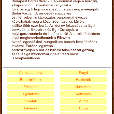
Budapest Borfesztivál 28. alkalommal várja a borozni,
kikapcsolódni, szórakozni vágyókat a
főváros egyik legimpozánsabb helyszínén, a megújuló
Budai Várban. A vendégek nappal és
esti fényében is káprázatos panorámát élvezve
kóstolhatják meg a közel 200 hazai és külföldi
kiállító több ezer borát. Az idei év fókuszába az Egri
borvidék, a Bikavérek és Egri Csillagok, a
helyi gasztronómia és kultúra kerül. A borok kóstolásán
kívül megismerkedhetünk a Bikavért
övező legendákkal, hungarikum borunk készítésének
titkaival. Európa legszebb
borfesztiválján a bor és kultúra találkozását gazdag
zenei és gasztronómiai kínálat teszi most
is felejthetetlenné.
Aprósütemény
Fagyi
Édes krémek
Halételek
Édes süti
Húsételek
Egytálétel
Kenyerek
Köretek
Muffin
Levesek
Pizza