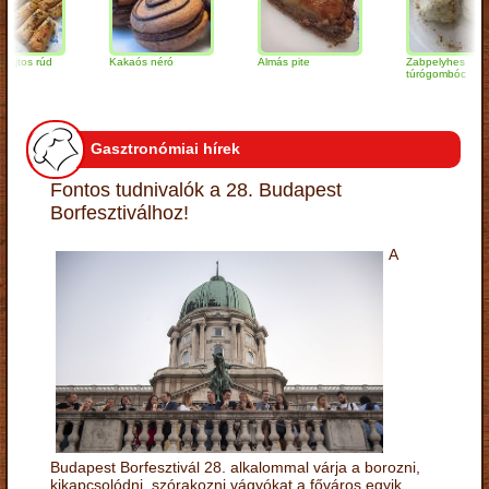
 rúd
Kakaós néró
Almás pite
Zabpelyhes
túrógombóc
Gasztronómiai hírek
Fontos tudnivalók a 28. Budapest
Borfesztiválhoz!
A
Budapest Borfesztivál 28. alkalommal várja a borozni,
kikapcsolódni, szórakozni vágyókat a főváros egyik