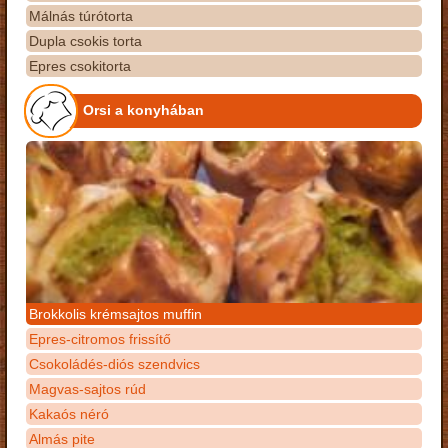
Málnás túrótorta
Dupla csokis torta
Epres csokitorta
Orsi a konyhában
Brokkolis krémsajtos muffin
Epres-citromos frissítő
Csokoládés-diós szendvics
Magvas-sajtos rúd
Kakaós néró
Almás pite