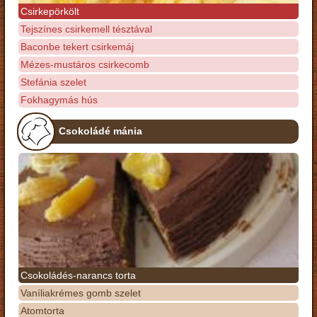
Csirkepörkölt
Tejszínes csirkemell tésztával
Baconbe tekert csirkemáj
Mézes-mustáros csirkecomb
Stefánia szelet
Fokhagymás hús
Csokoládé mánia
Csokoládés-narancs torta
Vaníliakrémes gomb szelet
Atomtorta