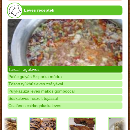
Leves receptek
Tarcali raguleves
Palóc gulyás Sziporka módra
Töltött tyúkhúsleves zsályával
Pulykazúza leves mákos gombóccal
Sóskaleves reszelt tojással
Csalános csirkegaluskaleves