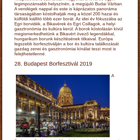
legimpozánsabb helyszínén, a megújuló Budai Várban.
A vendégek nappal és este is káprázatos panoráma
társaságában kóstolhatják meg a közel 200 hazai és
külföldi kiállító több ezer borát. Az idei év fókuszába az
Egri borvidék, a Bikavérek és Egri Csillagok, a helyi
gasztronómia és kultúra kerül. A borok kóstolásán kívül
megismerkedhetünk a Bikavért övező legendákkal,
hungarikum borunk készítésének titkaival. Európa
legszebb borfesztiválján a bor és kultúra találkozását
gazdag zenei és gasztronómiai kínálat teszi most is
felejthetetlenné.
28. Budapest Borfesztivál 2019
A