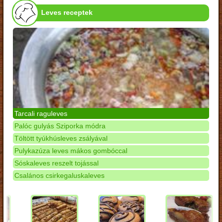
Leves receptek
Tarcali raguleves
Palóc gulyás Sziporka módra
Töltött tyúkhúsleves zsályával
Pulykazúza leves mákos gombóccal
Sóskaleves reszelt tojással
Csalános csirkegaluskaleves