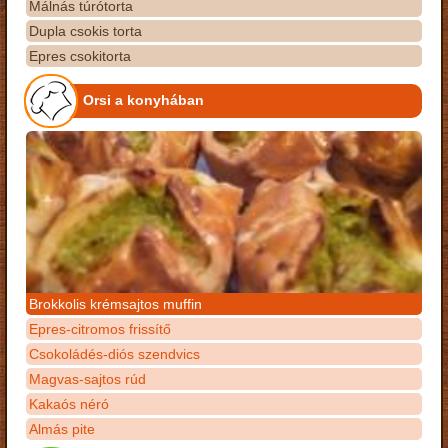
Málnás túrótorta
Dupla csokis torta
Epres csokitorta
Orsi a konyhában
Brokkolis krémsajtos muffin
Epres-citromos frissítő
Csokoládés-diós szendvics
Magvas-sajtos rúd
Kakaós néró
Almás pite