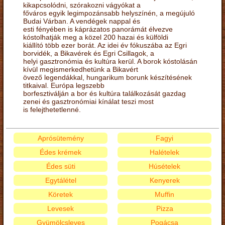
kikapcsolódni, szórakozni vágyókat a
főváros egyik legimpozánsabb helyszínén, a megújuló
Budai Várban. A vendégek nappal és
esti fényében is káprázatos panorámát élvezve
kóstolhatják meg a közel 200 hazai és külföldi
kiállító több ezer borát. Az idei év fókuszába az Egri
borvidék, a Bikavérek és Egri Csillagok, a
helyi gasztronómia és kultúra kerül. A borok kóstolásán
kívül megismerkedhetünk a Bikavért
övező legendákkal, hungarikum borunk készítésének
titkaival. Európa legszebb
borfesztiválján a bor és kultúra találkozását gazdag
zenei és gasztronómiai kínálat teszi most
is felejthetetlenné.
Aprósütemény
Fagyi
Édes krémek
Halételek
Édes süti
Húsételek
Egytálétel
Kenyerek
Köretek
Muffin
Levesek
Pizza
Gyümölcsleves
Pogácsa