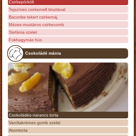
Csirkepörkölt
Tejszínes csirkemell tésztával
Baconbe tekert csirkemáj
Mézes-mustáros csirkecomb
Stefánia szelet
Fokhagymás hús
Csokoládé mánia
Csokoládés-narancs torta
Vaníliakrémes gomb szelet
Atomtorta