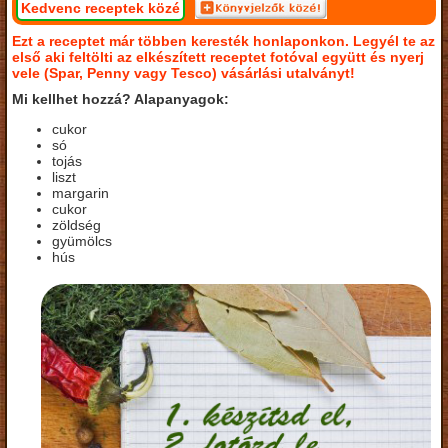
Kedvenc receptek közé
Ezt a receptet már többen keresték honlaponkon. Legyél te az
első aki feltölti az elkészített receptet fotóval együtt és nyerj
vele (Spar, Penny vagy Tesco) vásárlási utalványt!
Mi kellhet hozzá? Alapanyagok:
cukor
só
tojás
liszt
margarin
cukor
zöldség
gyümölcs
hús