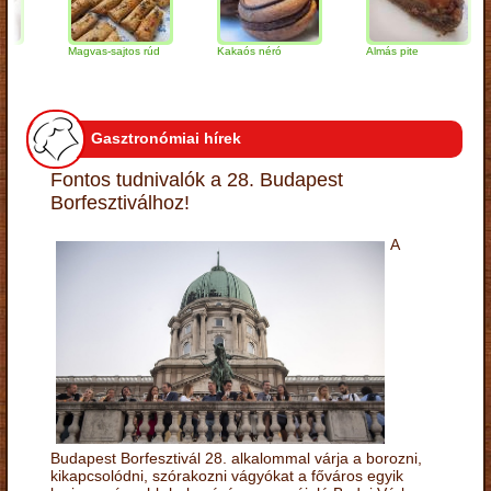
Magvas-sajtos rúd
Kakaós néró
Almás pite
Z
t
Gasztronómiai hírek
Fontos tudnivalók a 28. Budapest
Borfesztiválhoz!
A
Budapest Borfesztivál 28. alkalommal várja a borozni,
kikapcsolódni, szórakozni vágyókat a főváros egyik