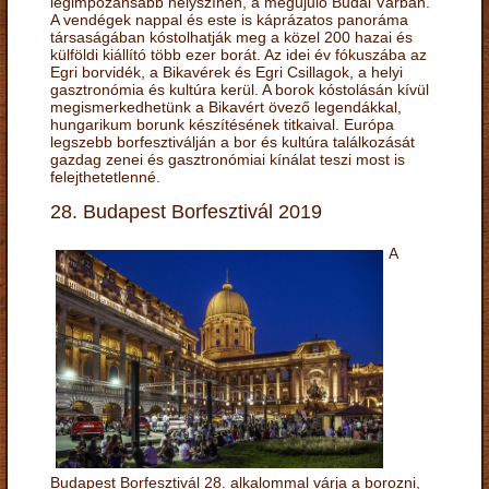
legimpozánsabb helyszínén, a megújuló Budai Várban.
A vendégek nappal és este is káprázatos panoráma
társaságában kóstolhatják meg a közel 200 hazai és
külföldi kiállító több ezer borát. Az idei év fókuszába az
Egri borvidék, a Bikavérek és Egri Csillagok, a helyi
gasztronómia és kultúra kerül. A borok kóstolásán kívül
megismerkedhetünk a Bikavért övező legendákkal,
hungarikum borunk készítésének titkaival. Európa
legszebb borfesztiválján a bor és kultúra találkozását
gazdag zenei és gasztronómiai kínálat teszi most is
felejthetetlenné.
28. Budapest Borfesztivál 2019
A
Budapest Borfesztivál 28. alkalommal várja a borozni,