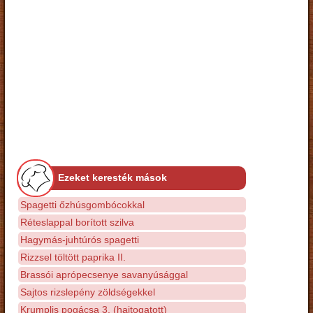
Ezeket keresték mások
Spagetti őzhúsgombócokkal
Réteslappal borított szilva
Hagymás-juhtúrós spagetti
Rizzsel töltött paprika II.
Brassói aprópecsenye savanyúsággal
Sajtos rizslepény zöldségekkel
Krumplis pogácsa 3. (hajtogatott)