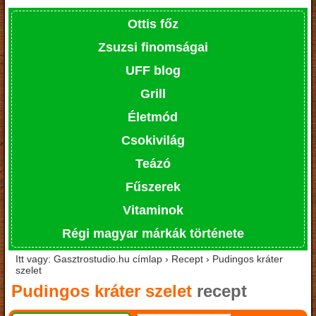
Ottis főz
Zsuzsi finomságai
UFF blog
Grill
Életmód
Csokivilág
Teázó
Fűszerek
Vitaminok
Régi magyar márkák története
Itt vagy: Gasztrostudio.hu címlap › Recept › Pudingos kráter
szelet
Pudingos kráter szelet
recept