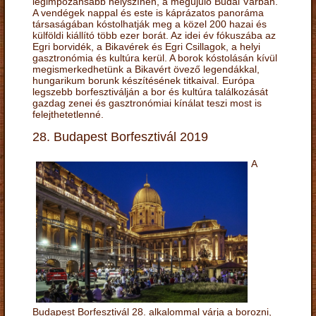
legimpozánsabb helyszínén, a megújuló Budai Várban.
A vendégek nappal és este is káprázatos panoráma
társaságában kóstolhatják meg a közel 200 hazai és
külföldi kiállító több ezer borát. Az idei év fókuszába az
Egri borvidék, a Bikavérek és Egri Csillagok, a helyi
gasztronómia és kultúra kerül. A borok kóstolásán kívül
megismerkedhetünk a Bikavért övező legendákkal,
hungarikum borunk készítésének titkaival. Európa
legszebb borfesztiválján a bor és kultúra találkozását
gazdag zenei és gasztronómiai kínálat teszi most is
felejthetetlenné.
28. Budapest Borfesztivál 2019
A
Budapest Borfesztivál 28. alkalommal várja a borozni,