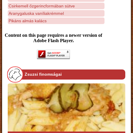
Csirkemell őzgerincformában sütve
Aranygaluska vaníliakrémmel
Pikáns almás kalács
Content on this page requires a newer version of
Adobe Flash Player.
Zsuzsi finomságai