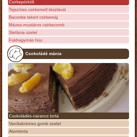
Csirkepörkölt
Tejszínes csirkemell tésztával
Baconbe tekert csirkemáj
Mézes-mustáros csirkecomb
Stefánia szelet
Fokhagymás hús
Csokoládé mánia
Csokoládés-narancs torta
Vaníliakrémes gomb szelet
Atomtorta