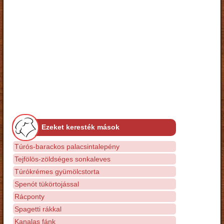
Ezeket keresték mások
Túrós-barackos palacsintalepény
Tejfölös-zöldséges sonkaleves
Túrókrémes gyümölcstorta
Spenót tükörtojással
Rácponty
Spagetti rákkal
Kanalas fánk