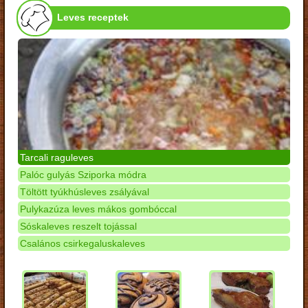
Leves receptek
Tarcali raguleves
Palóc gulyás Sziporka módra
Töltött tyúkhúsleves zsályával
Pulykazúza leves mákos gombóccal
Sóskaleves reszelt tojással
Csalános csirkegaluskaleves