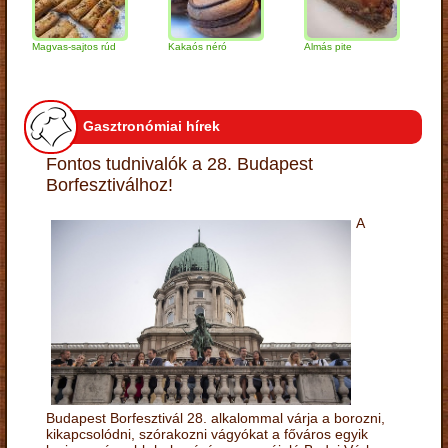
Magvas-sajtos rúd
Kakaós néró
Almás pite
Zabpely
túrógo
Gasztronómiai hírek
Fontos tudnivalók a 28. Budapest
Borfesztiválhoz!
A
Budapest Borfesztivál 28. alkalommal várja a borozni,
kikapcsolódni, szórakozni vágyókat a főváros egyik