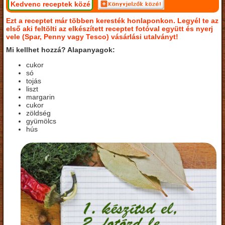
Kedvenc receptek közé
Ezt a receptet már többen keresték honlaponkon. Legyél te az
első aki feltölti az elkészített receptet fotóval együtt és nyerj
vele (Spar, Penny vagy Tesco) vásárlási utalványt!
Mi kellhet hozzá? Alapanyagok:
cukor
só
tojás
liszt
margarin
cukor
zöldség
gyümölcs
hús