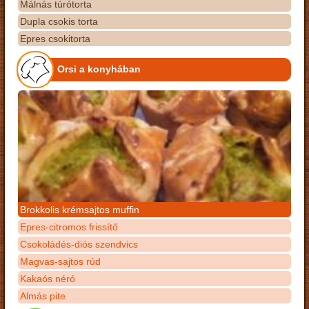
Málnás túrótorta
Dupla csokis torta
Epres csokitorta
Orsi a konyhában
Brokkolis krémsajtos muffin
Epres-citromos frissítő
Csokoládés-diós szendvics
Magvas-sajtos rúd
Kakaós néró
Almás pite