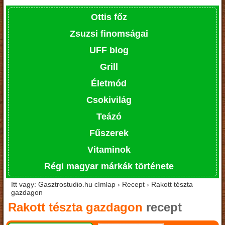
Ottis főz
Zsuzsi finomságai
UFF blog
Grill
Életmód
Csokivilág
Teázó
Fűszerek
Vitaminok
Régi magyar márkák története
Itt vagy: Gasztrostudio.hu címlap › Recept › Rakott tészta
gazdagon
Rakott tészta gazdagon
recept