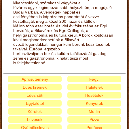
kikapcsolódni, szórakozni vágyókat a
főváros egyik legimpozánsabb helyszínén, a megújuló
Budai Várban. A vendégek nappal és
esti fényében is káprázatos panorámát élvezve
kóstolhatják meg a közel 200 hazai és külföldi
kiállító több ezer borát. Az idei év fókuszába az Egri
borvidék, a Bikavérek és Egri Csillagok, a
helyi gasztronómia és kultúra kerül. A borok kóstolásán
kívül megismerkedhetünk a Bikavért
övező legendákkal, hungarikum borunk készítésének
titkaival. Európa legszebb
borfesztiválján a bor és kultúra találkozását gazdag
zenei és gasztronómiai kínálat teszi most
is felejthetetlenné.
Aprósütemény
Fagyi
Édes krémek
Halételek
Édes süti
Húsételek
Egytálétel
Kenyerek
Köretek
Muffin
Levesek
Pizza
Gyümölcsleves
Pogácsa