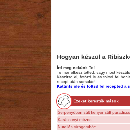
Hogyan készül a Ribiszk
Írd meg nekünk Te!
Te már elkészítetted, vagy most készülsz
Készítsd el, fotózd le és töltsd fel ho
recept után sorsolás!
Kattints ide és töltsd fel recepted 
Ezeket keresték mások
Serpenyőben sült kenyér sült paradic
Karácsonyi mézes
Nutellás túrógombóc