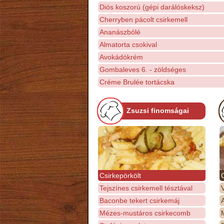
Diós koszorú (gépi darálóskeksz)
Cherryben pácolt csirkemell
Ananászbólé
Almatorta csokival
Avokádókrém
Gombaleves 6. - zöldséges
Créme Brulée tortácska
Zsuzsi finomságai
Csirkepörkölt
Tejszínes csirkemell tésztával
Baconbe tekert csirkemáj
Mézes-mustáros csirkecomb
M