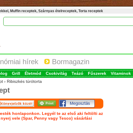
kel, Muffin receptek, Szárnyas ételreceptek, Torta receptek
nómiai hírek
Bormagazin
blog
Grill
Életmód
Csokivilág
Teázó
Fűszerek
Vitaminok
t › Ribiszkés túrótorta
ept
esték honlaponkon. Legyél te az első aki feltölti az
s nyerj vele (Spar, Penny vagy Tesco) vásárlási