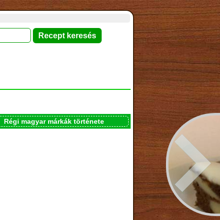
Régi magyar márkák története