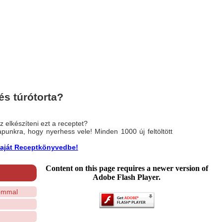
és túrótorta?
 elkészíteni ezt a receptet?
nlapunkra, hogy nyerhess vele! Minden 1000 új feltöltött
a saját Receptkönyvedbe!
Content on this page requires a newer version of
Adobe Flash Player.
sommal