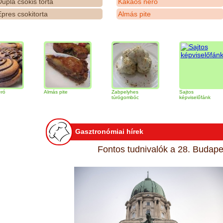
upla csokis torta
Kakaós néró
pres csokitorta
Almás pite
Almás pite
Zabpelyhes
Sajtos
túrógombóc
képviselőfánk
Gasztronómiai hírek
Fontos tudnivalók a 28. Budapes