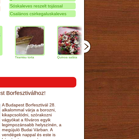
Sóskaleves reszelt tojással
Csalános csirkegaluskaleves
Tiramisu torta
Quinoa saláta
Mandulás kifli
Csokolá
narancs 
t Borfesztiválhoz!
A Budapest Borfesztivál 28.
alkalommal várja a borozni,
kikapcsolódni, szórakozni
vágyókat a főváros egyik
legimpozánsabb helyszínén, a
megújuló Budai Várban. A
vendégek nappal és este is