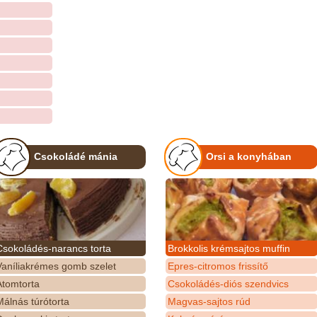
Csokoládé mánia
Orsi a konyhában
Csokoládés-narancs torta
Brokkolis krémsajtos muffin
Vaníliakrémes gomb szelet
Epres-citromos frissítő
Atomtorta
Csokoládés-diós szendvics
álnás túrótorta
Magvas-sajtos rúd