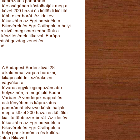
káprázatos panoráma
társaságában kóstolhatják meg a
közel 200 hazai és külföldi kiállító
több ezer borát. Az idei év
fókuszába az Egri borvidék, a
Bikavérek és Egri Csillagok, a helyi
sán kívül megismerkedhetünk a
készítésének titkaival. Európa
ozását gazdag zenei és
né.
A Budapest Borfesztivál 28.
alkalommal várja a borozni,
kikapcsolódni, szórakozni
vágyókat a
főváros egyik legimpozánsabb
helyszínén, a megújuló Budai
Várban. A vendégek nappal és
esti fényében is káprázatos
panorámát élvezve kóstolhatják
meg a közel 200 hazai és külföldi
kiállító több ezer borát. Az idei év
fókuszába az Egri borvidék, a
Bikavérek és Egri Csillagok, a
helyi gasztronómia és kultúra
ünk a Bikavért