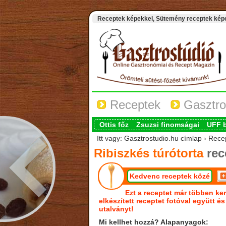
Receptek képekkel, Sütemény receptek képek
Receptek
Gasztro
Ottis főz
Zsuzsi finomságai
UFF 
Itt vagy: Gasztrostudio.hu címlap › Recep
Ribiszkés túrótorta
rec
Kedvenc receptek közé
Ezt a receptet már többen ker
elkészített receptet fotóval együtt é
utalványt!
Mi kellhet hozzá? Alapanyagok: