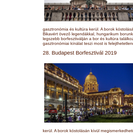
gasztronómia és kultúra kerül. A borok kóstolá
Bikavért övező legendákkal, hungarikum borunk 
legszebb borfesztiválján a bor és kultúra találk
gasztronómiai kínálat teszi most is felejthetetlen
28. Budapest Borfesztivál 2019
kerül. A borok kóstolásán kívül megismerkedhet