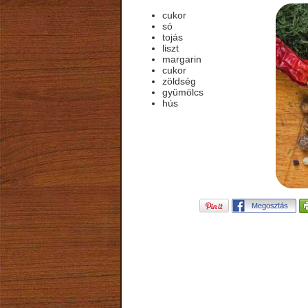
cukor
só
tojás
liszt
margarin
cukor
zöldség
gyümölcs
hús