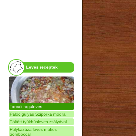
Leves receptek
Tarcali raguleves
Palóc gulyás Sziporka módra
Töltött tyúkhúsleves zsályával
Pulykazúza leves mákos
gombóccal