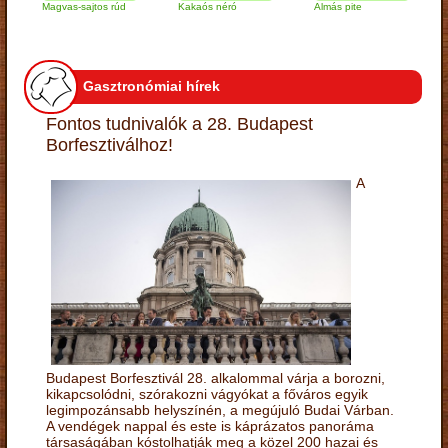
Magvas-sajtos rúd
Kakaós néró
Almás pite
Zabpe
túróg
Gasztronómiai hírek
Fontos tudnivalók a 28. Budapest
Borfesztiválhoz!
A
Budapest Borfesztivál 28. alkalommal várja a borozni,
kikapcsolódni, szórakozni vágyókat a főváros egyik
legimpozánsabb helyszínén, a megújuló Budai Várban.
A vendégek nappal és este is káprázatos panoráma
társaságában kóstolhatják meg a közel 200 hazai és