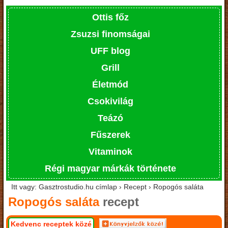
Ottis főz
Zsuzsi finomságai
UFF blog
Grill
Életmód
Csokivilág
Teázó
Fűszerek
Vitaminok
Régi magyar márkák története
Itt vagy: Gasztrostudio.hu címlap › Recept › Ropogós saláta
Ropogós saláta
recept
Kedvenc receptek közé