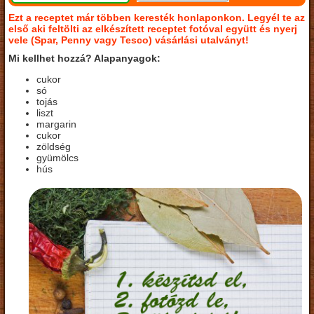
Ezt a receptet már többen keresték honlaponkon. Legyél te az
első aki feltölti az elkészített receptet fotóval együtt és nyerj
vele (Spar, Penny vagy Tesco) vásárlási utalványt!
Mi kellhet hozzá? Alapanyagok:
cukor
só
tojás
liszt
margarin
cukor
zöldség
gyümölcs
hús