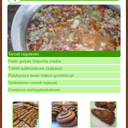
Tarcali raguleves
Palóc gulyás Sziporka módra
Töltött tyúkhúsleves zsályával
Pulykazúza leves mákos gombóccal
Sóskaleves reszelt tojással
Csalános csirkegaluskaleves