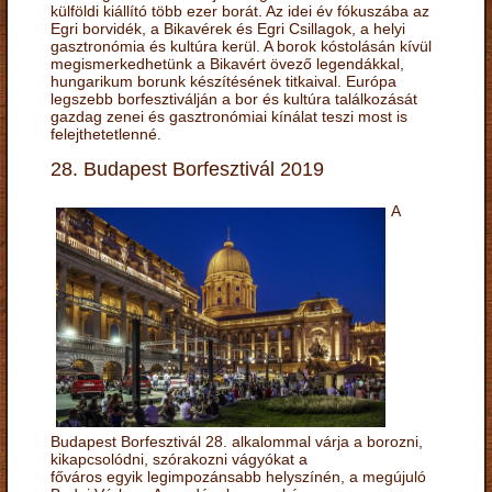
külföldi kiállító több ezer borát. Az idei év fókuszába az
Egri borvidék, a Bikavérek és Egri Csillagok, a helyi
gasztronómia és kultúra kerül. A borok kóstolásán kívül
megismerkedhetünk a Bikavért övező legendákkal,
hungarikum borunk készítésének titkaival. Európa
legszebb borfesztiválján a bor és kultúra találkozását
gazdag zenei és gasztronómiai kínálat teszi most is
felejthetetlenné.
28. Budapest Borfesztivál 2019
A
Budapest Borfesztivál 28. alkalommal várja a borozni,
kikapcsolódni, szórakozni vágyókat a
főváros egyik legimpozánsabb helyszínén, a megújuló