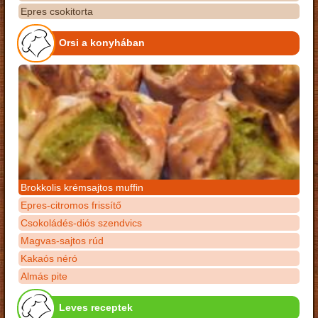
Epres csokitorta
Orsi a konyhában
Brokkolis krémsajtos muffin
Epres-citromos frissítő
Csokoládés-diós szendvics
Magvas-sajtos rúd
Kakaós néró
Almás pite
Leves receptek