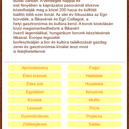
Budai Várban. A vendégek nappal és
esti fényében is káprázatos panorámát élvezve
kóstolhatják meg a közel 200 hazai és külföldi
kiállító több ezer borát. Az idei év fókuszába az Egri
borvidék, a Bikavérek és Egri Csillagok, a
helyi gasztronómia és kultúra kerül. A borok kóstolásán
kívül megismerkedhetünk a Bikavért
övező legendákkal, hungarikum borunk készítésének
titkaival. Európa legszebb
borfesztiválján a bor és kultúra találkozását gazdag
zenei és gasztronómiai kínálat teszi most
is felejthetetlenné.
Aprósütemény
Fagyi
Édes krémek
Halételek
Édes süti
Húsételek
Egytálétel
Kenyerek
Köretek
Muffin
Levesek
Pizza
Gyümölcsleves
Pogácsa
Zöldségleves
Saláta