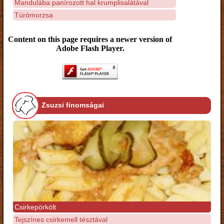
Mandulába panírozott hal krumplisalátával
Túrómorzsa
Content on this page requires a newer version of
Adobe Flash Player.
Zsuzsi finomságai
Csirkepörkölt
Tejszínes csirkemell tésztával