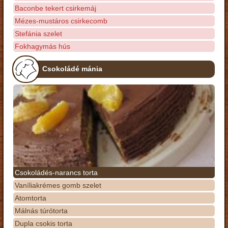
Baconbe tekert csirkemáj
Mézes-mustáros csirkecomb
Stefánia szelet
Fokhagymás hús
Csokoládé mánia
Csokoládés-narancs torta
Vaníliakrémes gomb szelet
Atomtorta
Málnás túrótorta
Dupla csokis torta