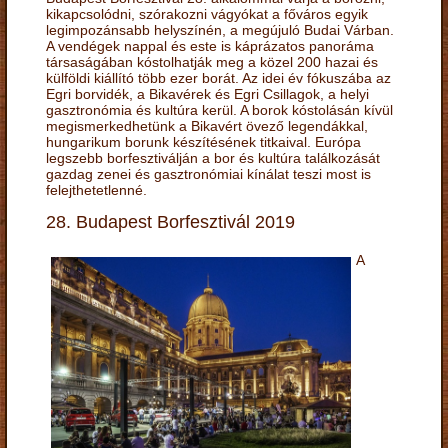
kikapcsolódni, szórakozni vágyókat a főváros egyik
legimpozánsabb helyszínén, a megújuló Budai Várban.
A vendégek nappal és este is káprázatos panoráma
társaságában kóstolhatják meg a közel 200 hazai és
külföldi kiállító több ezer borát. Az idei év fókuszába az
Egri borvidék, a Bikavérek és Egri Csillagok, a helyi
gasztronómia és kultúra kerül. A borok kóstolásán kívül
megismerkedhetünk a Bikavért övező legendákkal,
hungarikum borunk készítésének titkaival. Európa
legszebb borfesztiválján a bor és kultúra találkozását
gazdag zenei és gasztronómiai kínálat teszi most is
felejthetetlenné.
28. Budapest Borfesztivál 2019
A