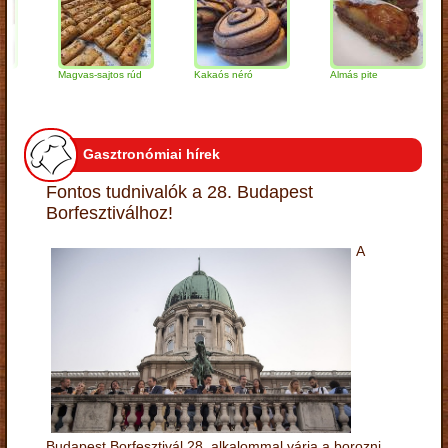
Magvas-sajtos rúd
Kakaós néró
Almás pite
Z
t
Gasztronómiai hírek
Fontos tudnivalók a 28. Budapest
Borfesztiválhoz!
A
Budapest Borfesztivál 28. alkalommal várja a borozni,