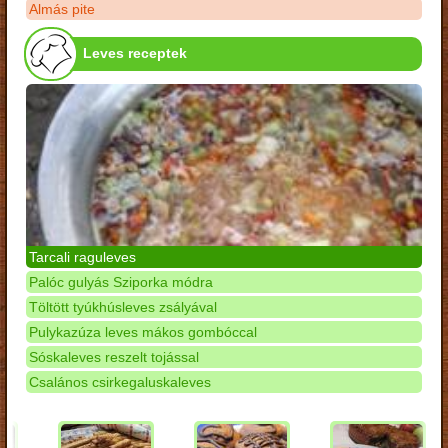
Almás pite
Leves receptek
Tarcali raguleves
Palóc gulyás Sziporka módra
Töltött tyúkhúsleves zsályával
Pulykazúza leves mákos gombóccal
Sóskaleves reszelt tojással
Csalános csirkegaluskaleves