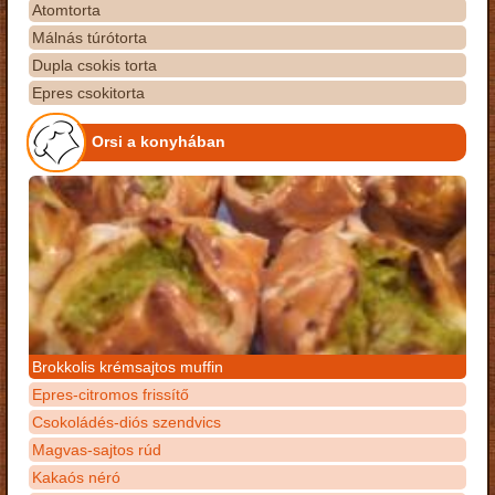
Atomtorta
Málnás túrótorta
Dupla csokis torta
Epres csokitorta
Orsi a konyhában
Brokkolis krémsajtos muffin
Epres-citromos frissítő
Csokoládés-diós szendvics
Magvas-sajtos rúd
Kakaós néró