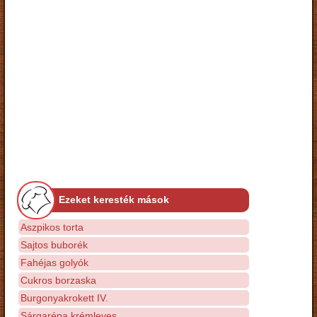
Ezeket keresték mások
Aszpikos torta
Sajtos buborék
Fahéjas golyók
Cukros borzaska
Burgonyakrokett IV.
Sárgarépa krémleves