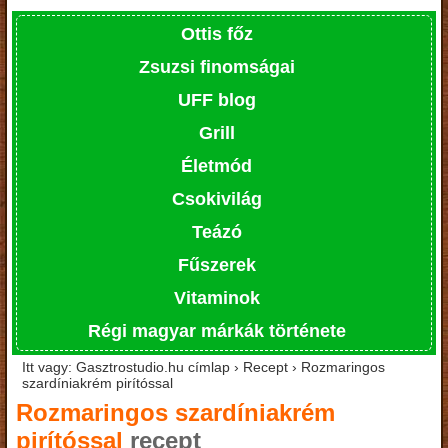
Ottis főz
Zsuzsi finomságai
UFF blog
Grill
Életmód
Csokivilág
Teázó
Fűszerek
Vitaminok
Régi magyar márkák története
Itt vagy: Gasztrostudio.hu címlap › Recept › Rozmaringos
szardíniakrém pirítóssal
Rozmaringos szardíniakrém
pirítóssal
recept