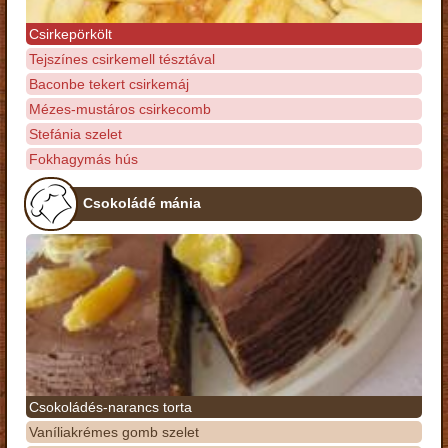
Csirkepörkölt
Tejszínes csirkemell tésztával
Baconbe tekert csirkemáj
Mézes-mustáros csirkecomb
Stefánia szelet
Fokhagymás hús
Csokoládé mánia
Csokoládés-narancs torta
Vaníliakrémes gomb szelet