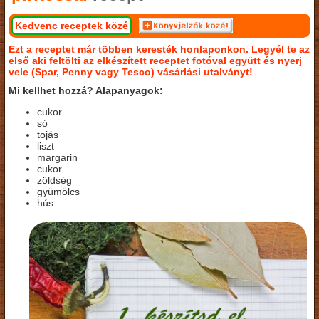
Kedvenc receptek közé
Ezt a receptet már többen keresték honlaponkon. Legyél te az
első aki feltölti az elkészített receptet fotóval együtt és nyerj
vele (Spar, Penny vagy Tesco) vásárlási utalványt!
Mi kellhet hozzá? Alapanyagok:
cukor
só
tojás
liszt
margarin
cukor
zöldség
gyümölcs
hús