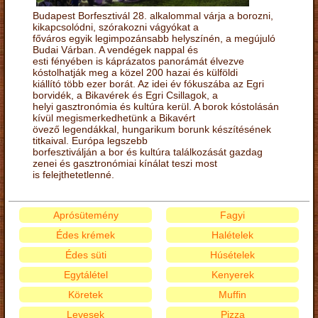
Budapest Borfesztivál 28. alkalommal várja a borozni,
kikapcsolódni, szórakozni vágyókat a
főváros egyik legimpozánsabb helyszínén, a megújuló
Budai Várban. A vendégek nappal és
esti fényében is káprázatos panorámát élvezve
kóstolhatják meg a közel 200 hazai és külföldi
kiállító több ezer borát. Az idei év fókuszába az Egri
borvidék, a Bikavérek és Egri Csillagok, a
helyi gasztronómia és kultúra kerül. A borok kóstolásán
kívül megismerkedhetünk a Bikavért
övező legendákkal, hungarikum borunk készítésének
titkaival. Európa legszebb
borfesztiválján a bor és kultúra találkozását gazdag
zenei és gasztronómiai kínálat teszi most
is felejthetetlenné.
Aprósütemény
Fagyi
Édes krémek
Halételek
Édes süti
Húsételek
Egytálétel
Kenyerek
Köretek
Muffin
Levesek
Pizza