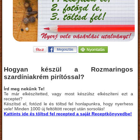
Hogyan készül a Rozmaringos
szardíniakrém pirítóssal?
Írd meg nekünk Te!
Te már elkészítetted, vagy most készülsz elkészíteni ezt a
receptet?
Készítsd el, fotózd le és töltsd fel honlapunkra, hogy nyerhess
vele! Minden 1000 új feltöltött recept után sorsolás!
Kattints ide és töltsd fel recepted a saját Receptkönyvedbe!