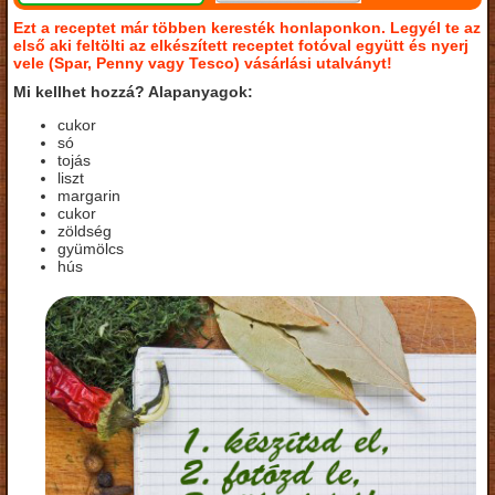
Ezt a receptet már többen keresték honlaponkon. Legyél te az
első aki feltölti az elkészített receptet fotóval együtt és nyerj
vele (Spar, Penny vagy Tesco) vásárlási utalványt!
Mi kellhet hozzá? Alapanyagok:
cukor
só
tojás
liszt
margarin
cukor
zöldség
gyümölcs
hús