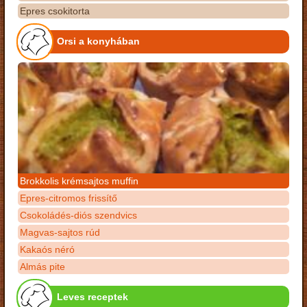
Epres csokitorta
Orsi a konyhában
Brokkolis krémsajtos muffin
Epres-citromos frissítő
Csokoládés-diós szendvics
Magvas-sajtos rúd
Kakaós néró
Almás pite
Leves receptek