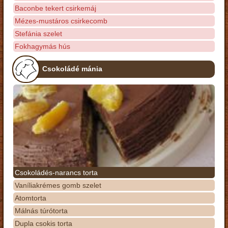
Baconbe tekert csirkemáj
Mézes-mustáros csirkecomb
Stefánia szelet
Fokhagymás hús
Csokoládé mánia
Csokoládés-narancs torta
Vaníliakrémes gomb szelet
Atomtorta
Málnás túrótorta
Dupla csokis torta