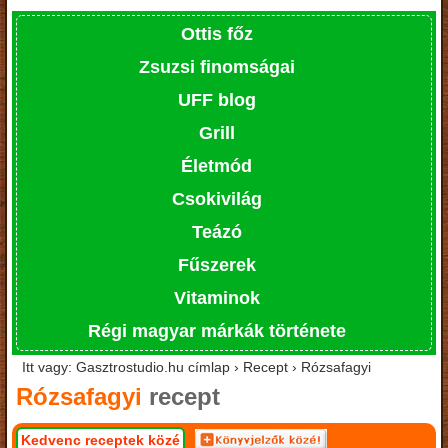
Ottis főz
Zsuzsi finomságai
UFF blog
Grill
Életmód
Csokivilág
Teázó
Fűszerek
Vitaminok
Régi magyar márkák története
Itt vagy: Gasztrostudio.hu címlap › Recept › Rózsafagyi
Rózsafagyi
recept
Kedvenc receptek közé