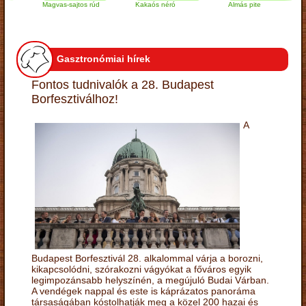
Magvas-sajtos rúd
Kakaós néró
Almás pite
Z
t
Gasztronómiai hírek
Fontos tudnivalók a 28. Budapest
Borfesztiválhoz!
A
Budapest Borfesztivál 28. alkalommal várja a borozni,
kikapcsolódni, szórakozni vágyókat a főváros egyik
legimpozánsabb helyszínén, a megújuló Budai Várban.
A vendégek nappal és este is káprázatos panoráma
társaságában kóstolhatják meg a közel 200 hazai és