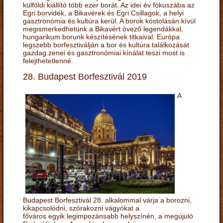
külföldi kiállító több ezer borát. Az idei év fókuszába az
Egri borvidék, a Bikavérek és Egri Csillagok, a helyi
gasztronómia és kultúra kerül. A borok kóstolásán kívül
megismerkedhetünk a Bikavért övező legendákkal,
hungarikum borunk készítésének titkaival. Európa
legszebb borfesztiválján a bor és kultúra találkozását
gazdag zenei és gasztronómiai kínálat teszi most is
felejthetetlenné.
28. Budapest Borfesztivál 2019
A
Budapest Borfesztivál 28. alkalommal várja a borozni,
kikapcsolódni, szórakozni vágyókat a
főváros egyik legimpozánsabb helyszínén, a megújuló