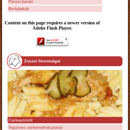
Párizsi banán
Borfalatkák
Content on this page requires a newer version of
Adobe Flash Player.
Zsuzsi finomságai
Csirkepörkölt
Tejszínes csirkemell tésztával