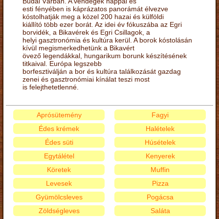
Budai Várban. A vendégek nappal és
esti fényében is káprázatos panorámát élvezve
kóstolhatják meg a közel 200 hazai és külföldi
kiállító több ezer borát. Az idei év fókuszába az Egri
borvidék, a Bikavérek és Egri Csillagok, a
helyi gasztronómia és kultúra kerül. A borok kóstolásán
kívül megismerkedhetünk a Bikavért
övező legendákkal, hungarikum borunk készítésének
titkaival. Európa legszebb
borfesztiválján a bor és kultúra találkozását gazdag
zenei és gasztronómiai kínálat teszi most
is felejthetetlenné.
Aprósütemény
Fagyi
Édes krémek
Halételek
Édes süti
Húsételek
Egytálétel
Kenyerek
Köretek
Muffin
Levesek
Pizza
Gyümölcsleves
Pogácsa
Zöldségleves
Saláta