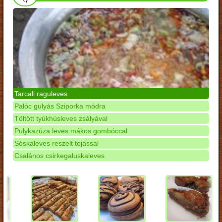
Tarcali raguleves
Palóc gulyás Sziporka módra
Töltött tyúkhúsleves zsályával
Pulykazúza leves mákos gombóccal
Sóskaleves reszelt tojással
Csalános csirkegaluskaleves