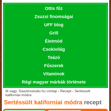
Ottis főz
Zsuzsi finomságai
UFF blog
Grill
Életmód
Csokivilág
Teázó
Fűszerek
Vitaminok
Régi magyar márkák története
Itt vagy: Gasztrostudio.hu címlap › Recept › Sertéssült
kaliforniai módra
Sertéssült kaliforniai módra
recept