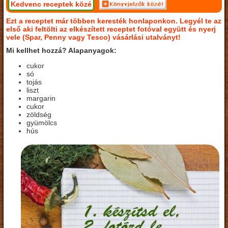
Kedvenc receptek közé
Ezt a receptet már többen keresték honlaponkon. Legyél te az
első aki feltölti az elkészített receptet fotóval együtt és nyerj
vele (Spar, Penny vagy Tesco) vásárlási utalványt!
Mi kellhet hozzá? Alapanyagok:
cukor
só
tojás
liszt
margarin
cukor
zöldség
gyümölcs
hús