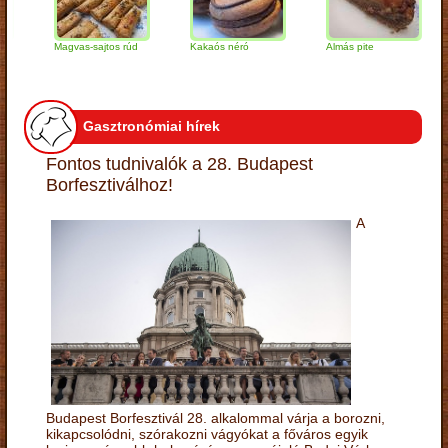
Magvas-sajtos rúd
Kakaós néró
Almás pite
Za
tú
Gasztronómiai hírek
Fontos tudnivalók a 28. Budapest
Borfesztiválhoz!
A
Budapest Borfesztivál 28. alkalommal várja a borozni,
kikapcsolódni, szórakozni vágyókat a főváros egyik