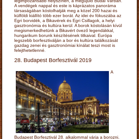
legimpozánsabb helyszínén, a megújuló Budai Várban.
A vendégek nappal és este is káprázatos panoráma
társaságában kóstolhatják meg a közel 200 hazai és
külföldi kiállító több ezer borát. Az idei év fókuszába az
Egri borvidék, a Bikavérek és Egri Csillagok, a helyi
gasztronómia és kultúra kerül. A borok kóstolásán kívül
megismerkedhetünk a Bikavért övező legendákkal,
hungarikum borunk készítésének titkaival. Európa
legszebb borfesztiválján a bor és kultúra találkozását
gazdag zenei és gasztronómiai kínálat teszi most is
felejthetetlenné.
28. Budapest Borfesztivál 2019
A
Budapest Borfesztivál 28. alkalommal várja a borozni,