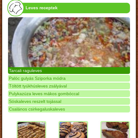
Leves receptek
Tarcali raguleves
Palóc gulyás Sziporka módra
Töltött tyúkhúsleves zsályával
Pulykazúza leves mákos gombóccal
Sóskaleves reszelt tojással
Csalános csirkegaluskaleves