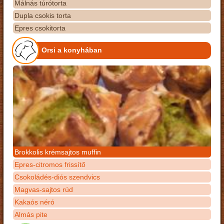
Málnás túrótorta
Dupla csokis torta
Epres csokitorta
Orsi a konyhában
Brokkolis krémsajtos muffin
Epres-citromos frissítő
Csokoládés-diós szendvics
Magvas-sajtos rúd
Kakaós néró
Almás pite