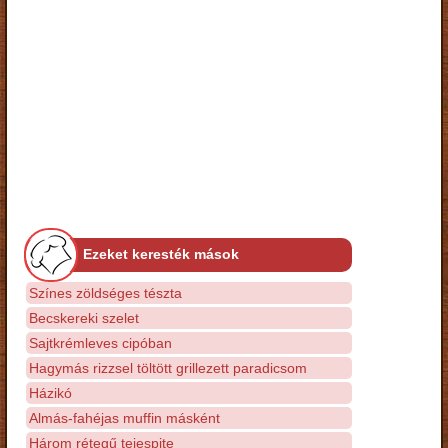
Ezeket keresték mások
Színes zöldséges tészta
Becskereki szelet
Sajtkrémleves cipóban
Hagymás rizzsel töltött grillezett paradicsom
Házikó
Almás-fahéjas muffin másként
Három rétegű tejespite