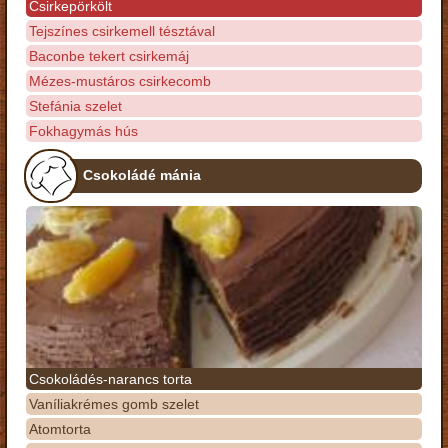
Csirkepörkölt
Tejszínes csirkemell tésztával
Baconbe tekert csirkemáj
Mézes-mustáros csirkecomb
Stefánia szelet
Fokhagymás hús
Csokoládé mánia
Csokoládés-narancs torta
Vaníliakrémes gomb szelet
Atomtorta