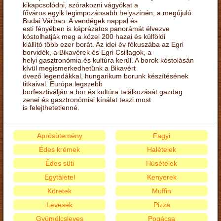
kikapcsolódni, szórakozni vágyókat a
főváros egyik legimpozánsabb helyszínén, a megújuló
Budai Várban. A vendégek nappal és
esti fényében is káprázatos panorámát élvezve
kóstolhatják meg a közel 200 hazai és külföldi
kiállító több ezer borát. Az idei év fókuszába az Egri
borvidék, a Bikavérek és Egri Csillagok, a
helyi gasztronómia és kultúra kerül. A borok kóstolásán
kívül megismerkedhetünk a Bikavért
övező legendákkal, hungarikum borunk készítésének
titkaival. Európa legszebb
borfesztiválján a bor és kultúra találkozását gazdag
zenei és gasztronómiai kínálat teszi most
is felejthetetlenné.
Aprósütemény
Fagyi
Édes krémek
Halételek
Édes süti
Húsételek
Egytálétel
Kenyerek
Köretek
Muffin
Levesek
Pizza
Gyümölcsleves
Pogácsa