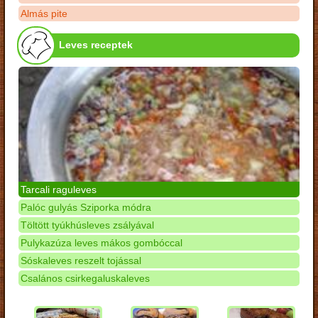
Almás pite
Leves receptek
Tarcali raguleves
Palóc gulyás Sziporka módra
Töltött tyúkhúsleves zsályával
Pulykazúza leves mákos gombóccal
Sóskaleves reszelt tojással
Csalános csirkegaluskaleves