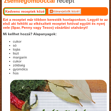
zsemlegombóccal
recept
Kedvenc receptek közé
Ezt a receptet már többen keresték honlaponkon. Legyél te az
első aki feltölti az elkészített receptet fotóval együtt és nyerj
vele (Spar, Penny vagy Tesco) vásárlási utalványt!
Mi kellhet hozzá? Alapanyagok:
cukor
só
tojás
liszt
margarin
cukor
zöldség
gyümölcs
hús