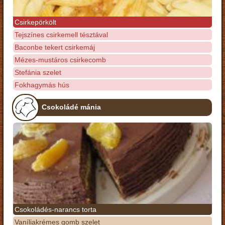
Csirkepörkölt
Tejszínes csirkemell tésztával
Baconbe tekert csirkemáj
Mézes-mustáros csirkecomb
Stefánia szelet
Fokhagymás hús
Csokoládé mánia
Csokoládés-narancs torta
Vaníliakrémes gomb szelet