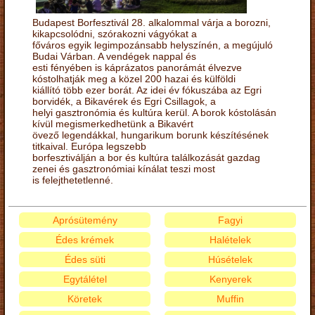
Budapest Borfesztivál 28. alkalommal várja a borozni,
kikapcsolódni, szórakozni vágyókat a
főváros egyik legimpozánsabb helyszínén, a megújuló
Budai Várban. A vendégek nappal és
esti fényében is káprázatos panorámát élvezve
kóstolhatják meg a közel 200 hazai és külföldi
kiállító több ezer borát. Az idei év fókuszába az Egri
borvidék, a Bikavérek és Egri Csillagok, a
helyi gasztronómia és kultúra kerül. A borok kóstolásán
kívül megismerkedhetünk a Bikavért
övező legendákkal, hungarikum borunk készítésének
titkaival. Európa legszebb
borfesztiválján a bor és kultúra találkozását gazdag
zenei és gasztronómiai kínálat teszi most
is felejthetetlenné.
Aprósütemény
Fagyi
Édes krémek
Halételek
Édes süti
Húsételek
Egytálétel
Kenyerek
Köretek
Muffin