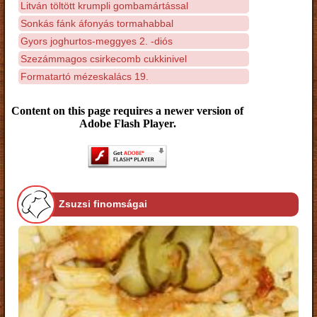
Litván töltött krumpli gombamártással
Sonkás fánk áfonyás tormahabbal
Gyors joghurtos-meggyes 2. -diós
Szezámmagos csirkecomb cukkinivel
Formatartó mézeskalács 19.
Content on this page requires a newer version of
Adobe Flash Player.
Zsuzsi finomságai