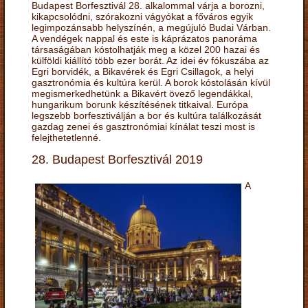
Budapest Borfesztivál 28. alkalommal várja a borozni,
kikapcsolódni, szórakozni vágyókat a főváros egyik
legimpozánsabb helyszínén, a megújuló Budai Várban.
A vendégek nappal és este is káprázatos panoráma
társaságában kóstolhatják meg a közel 200 hazai és
külföldi kiállító több ezer borát. Az idei év fókuszába az
Egri borvidék, a Bikavérek és Egri Csillagok, a helyi
gasztronómia és kultúra kerül. A borok kóstolásán kívül
megismerkedhetünk a Bikavért övező legendákkal,
hungarikum borunk készítésének titkaival. Európa
legszebb borfesztiválján a bor és kultúra találkozását
gazdag zenei és gasztronómiai kínálat teszi most is
felejthetetlenné.
28. Budapest Borfesztivál 2019
A