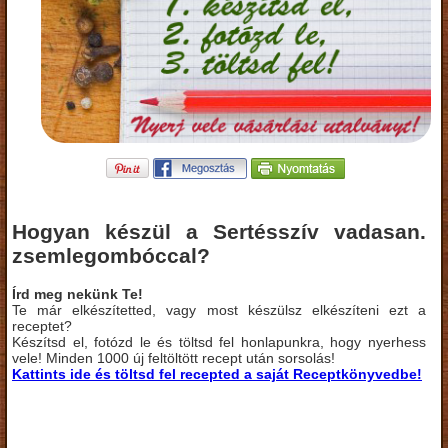
Hogyan készül a Sertésszív vadasan.
zsemlegombóccal?
Írd meg nekünk Te!
Te már elkészítetted, vagy most készülsz elkészíteni ezt a
receptet?
Készítsd el, fotózd le és töltsd fel honlapunkra, hogy nyerhess
vele! Minden 1000 új feltöltött recept után sorsolás!
Kattints ide és töltsd fel recepted a saját Receptkönyvedbe!