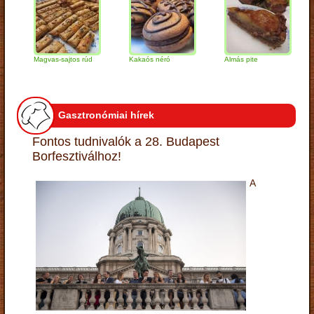
Magvas-sajtos rúd
Kakaós néró
Almás pite
Zabp
túró
Gasztronómiai hírek
Fontos tudnivalók a 28. Budapest
Borfesztiválhoz!
A