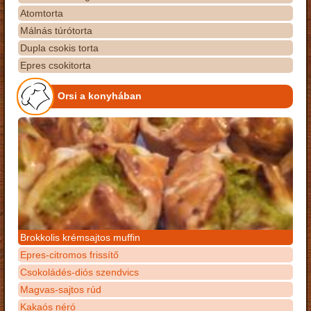
Atomtorta
Málnás túrótorta
Dupla csokis torta
Epres csokitorta
Orsi a konyhában
Brokkolis krémsajtos muffin
Epres-citromos frissítő
Csokoládés-diós szendvics
Magvas-sajtos rúd
Kakaós néró