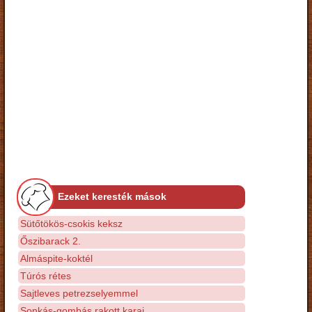
Ezeket keresték mások
Sütőtökös-csokis keksz
Őszibarack 2.
Almáspite-koktél
Túrós rétes
Sajtleves petrezselyemmel
Sonkás-gombás rakott karaj