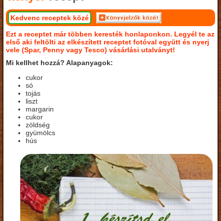
Kedvenc receptek közé
Ezt a receptet már többen keresték honlaponkon. Legyél te az
első aki feltölti az elkészített receptet fotóval együtt és nyerj
vele (Spar, Penny vagy Tesco) vásárlási utalványt!
Mi kellhet hozzá? Alapanyagok:
cukor
só
tojás
liszt
margarin
cukor
zöldség
gyümölcs
hús