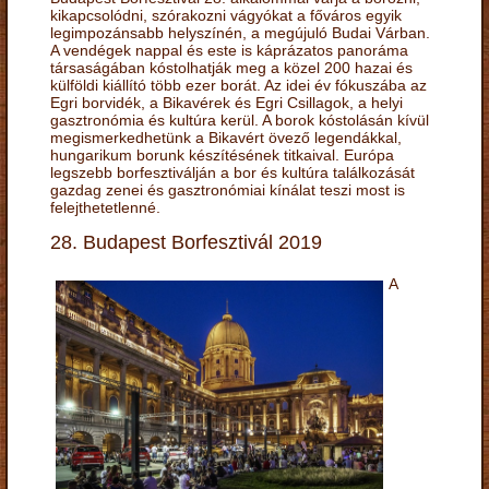
kikapcsolódni, szórakozni vágyókat a főváros egyik
legimpozánsabb helyszínén, a megújuló Budai Várban.
A vendégek nappal és este is káprázatos panoráma
társaságában kóstolhatják meg a közel 200 hazai és
külföldi kiállító több ezer borát. Az idei év fókuszába az
Egri borvidék, a Bikavérek és Egri Csillagok, a helyi
gasztronómia és kultúra kerül. A borok kóstolásán kívül
megismerkedhetünk a Bikavért övező legendákkal,
hungarikum borunk készítésének titkaival. Európa
legszebb borfesztiválján a bor és kultúra találkozását
gazdag zenei és gasztronómiai kínálat teszi most is
felejthetetlenné.
28. Budapest Borfesztivál 2019
A