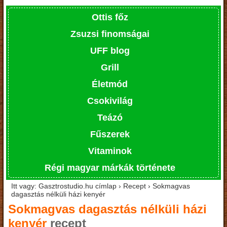
Ottis főz
Zsuzsi finomságai
UFF blog
Grill
Életmód
Csokivilág
Teázó
Fűszerek
Vitaminok
Régi magyar márkák története
Itt vagy: Gasztrostudio.hu címlap › Recept › Sokmagvas
dagasztás nélküli házi kenyér
Sokmagvas dagasztás nélküli házi
kenyér
recept