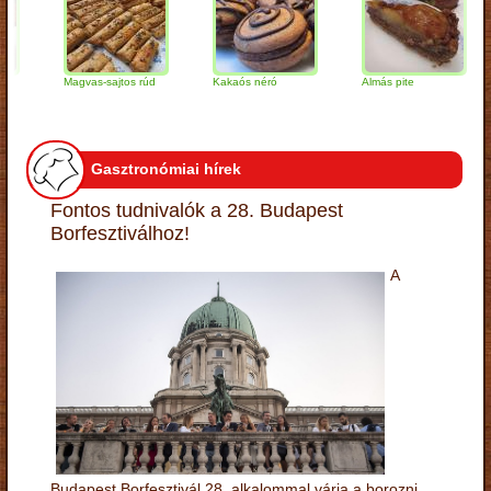
Magvas-sajtos rúd
Kakaós néró
Almás pite
Za
tú
Gasztronómiai hírek
Fontos tudnivalók a 28. Budapest
Borfesztiválhoz!
A
Budapest Borfesztivál 28. alkalommal várja a borozni,