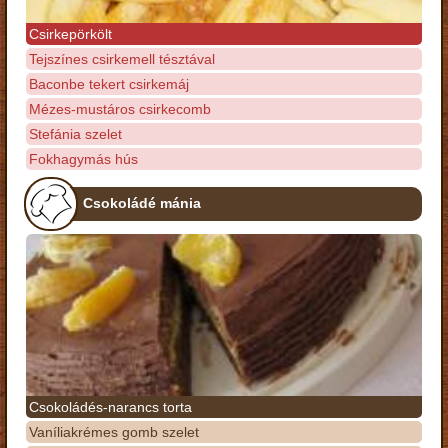
Csirkepörkölt
Tejszínes csirkemell tésztával
Baconbe tekert csirkemáj
Mézes-mustáros csirkecomb
Stefánia szelet
Fokhagymás hús
Csokoládé mánia
Csokoládés-narancs torta
Vaníliakrémes gomb szelet