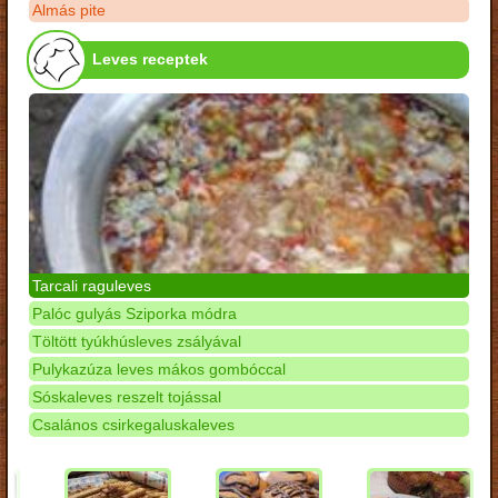
Almás pite
Leves receptek
Tarcali raguleves
Palóc gulyás Sziporka módra
Töltött tyúkhúsleves zsályával
Pulykazúza leves mákos gombóccal
Sóskaleves reszelt tojással
Csalános csirkegaluskaleves