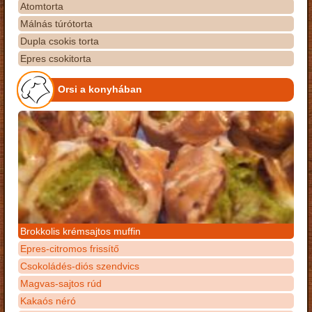
Atomtorta
Málnás túrótorta
Dupla csokis torta
Epres csokitorta
Orsi a konyhában
Brokkolis krémsajtos muffin
Epres-citromos frissítő
Csokoládés-diós szendvics
Magvas-sajtos rúd
Kakaós néró