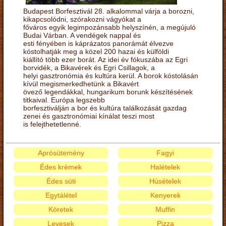
Budapest Borfesztivál 28. alkalommal várja a borozni,
kikapcsolódni, szórakozni vágyókat a
főváros egyik legimpozánsabb helyszínén, a megújuló
Budai Várban. A vendégek nappal és
esti fényében is káprázatos panorámát élvezve
kóstolhatják meg a közel 200 hazai és külföldi
kiállító több ezer borát. Az idei év fókuszába az Egri
borvidék, a Bikavérek és Egri Csillagok, a
helyi gasztronómia és kultúra kerül. A borok kóstolásán
kívül megismerkedhetünk a Bikavért
övező legendákkal, hungarikum borunk készítésének
titkaival. Európa legszebb
borfesztiválján a bor és kultúra találkozását gazdag
zenei és gasztronómiai kínálat teszi most
is felejthetetlenné.
Aprósütemény
Fagyi
Édes krémek
Halételek
Édes süti
Húsételek
Egytálétel
Kenyerek
Köretek
Muffin
Levesek
Pizza