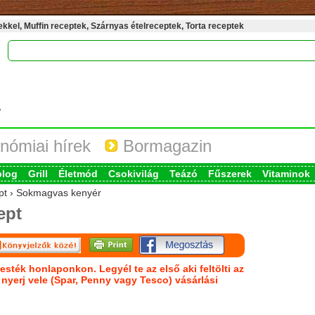
kel, Muffin receptek, Szárnyas ételreceptek, Torta receptek
nómiai hírek
Bormagazin
blog
Grill
Életmód
Csokivilág
Teázó
Fűszerek
Vitaminok
ept › Sokmagvas kenyér
ept
esték honlaponkon. Legyél te az első aki feltölti az
s nyerj vele (Spar, Penny vagy Tesco) vásárlási