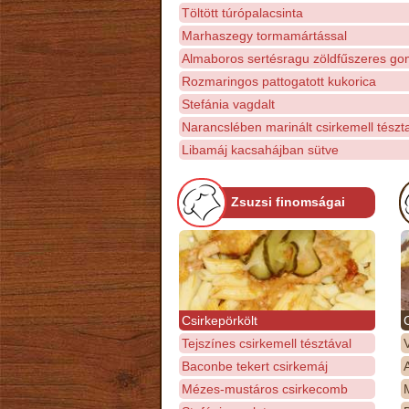
Töltött túrópalacsinta
Marhaszegy tormamártással
Almaboros sertésragu zöldfűszeres g
Rozmaringos pattogatott kukorica
Stefánia vagdalt
Narancslében marinált csirkemell tész
Libamáj kacsahájban sütve
Zsuzsi finomságai
Csirkepörkölt
Tejszínes csirkemell tésztával
Baconbe tekert csirkemáj
Mézes-mustáros csirkecomb
M