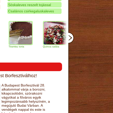
Sóskaleves reszelt tojással
Csalános csirkegaluskaleves
ramisu torta
Quinoa saláta
Mandulás kifli
Csokoládés
narancs tor
t Borfesztiválhoz!
A Budapest Borfesztivál 28.
alkalommal várja a borozni,
kikapcsolódni, szórakozni
vágyókat a főváros egyik
legimpozánsabb helyszínén, a
megújuló Budai Várban. A
vendégek nappal és este is