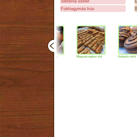
Stefánia szelet
D
Fokhagymás hús
E
Csokoládés-diós
Magvas-sajtos rúd
Kakaós néró
szendvics