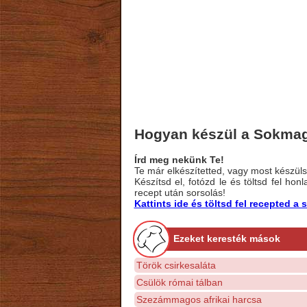
Hogyan készül a Sokma
Írd meg nekünk Te!
Te már elkészítetted, vagy most készülsz
Készítsd el, fotózd le és töltsd fel ho
recept után sorsolás!
Kattints ide és töltsd fel recepted 
Ezeket keresték mások
Török csirkesaláta
Csülök római tálban
Szezámmagos afrikai harcsa