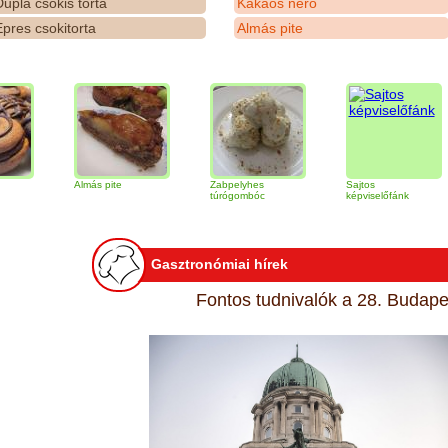
upla csokis torta
Kakaós néró
pres csokitorta
Almás pite
Almás pite
Zabpelyhes
Sajtos
Ti
túrógombóc
képviselőfánk
Gasztronómiai hírek
Fontos tudnivalók a 28. Budapes