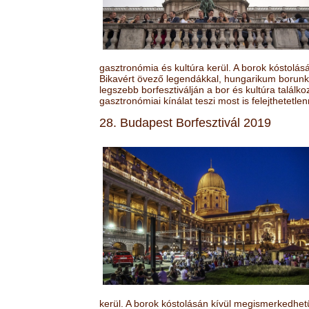
gasztronómia és kultúra kerül. A borok kóstolá
Bikavért övező legendákkal, hungarikum borunk 
legszebb borfesztiválján a bor és kultúra találk
gasztronómiai kínálat teszi most is felejthetetlen
28. Budapest Borfesztivál 2019
kerül. A borok kóstolásán kívül megismerkedhet