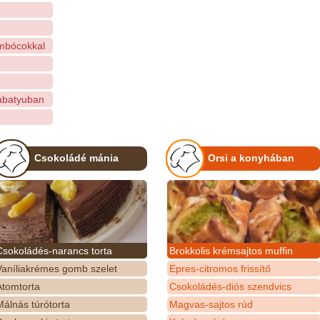
ombócokkal
tabatyuban
Csokoládé mánia
Orsi a konyhában
Csokoládés-narancs torta
Brokkolis krémsajtos muffin
Vaníliakrémes gomb szelet
Epres-citromos frissítő
Atomtorta
Csokoládés-diós szendvics
álnás túrótorta
Magvas-sajtos rúd