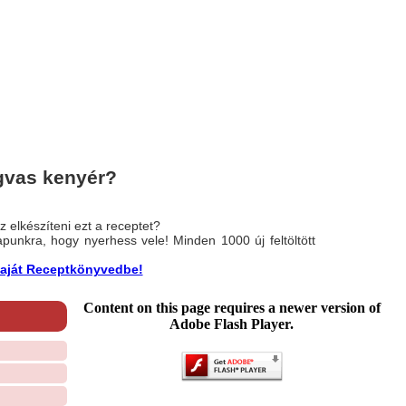
gvas kenyér?
 elkészíteni ezt a receptet?
nlapunkra, hogy nyerhess vele! Minden 1000 új feltöltött
a saját Receptkönyvedbe!
Content on this page requires a newer version of
Adobe Flash Player.