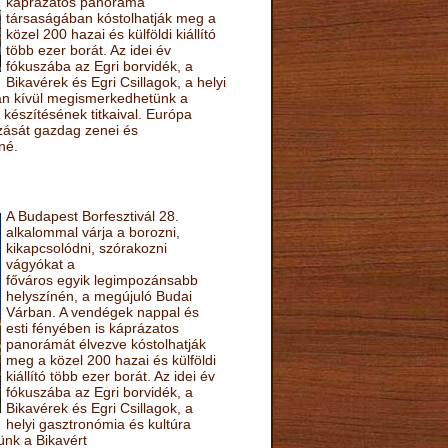
káprázatos panoráma
társaságában kóstolhatják meg a
közel 200 hazai és külföldi kiállító
több ezer borát. Az idei év
fókuszába az Egri borvidék, a
Bikavérek és Egri Csillagok, a helyi
sán kívül megismerkedhetünk a
készítésének titkaival. Európa
ozását gazdag zenei és
né.
A Budapest Borfesztivál 28.
alkalommal várja a borozni,
kikapcsolódni, szórakozni
vágyókat a
főváros egyik legimpozánsabb
helyszínén, a megújuló Budai
Várban. A vendégek nappal és
esti fényében is káprázatos
panorámát élvezve kóstolhatják
meg a közel 200 hazai és külföldi
kiállító több ezer borát. Az idei év
fókuszába az Egri borvidék, a
Bikavérek és Egri Csillagok, a
helyi gasztronómia és kultúra
ünk a Bikavért