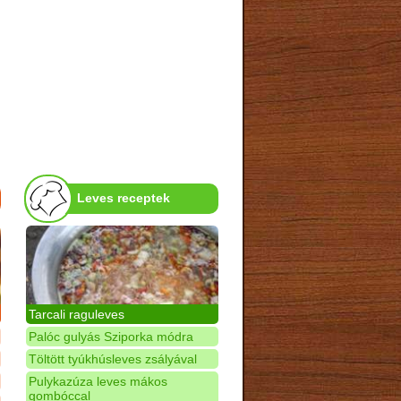
Leves receptek
Tarcali raguleves
Palóc gulyás Sziporka módra
Töltött tyúkhúsleves zsályával
Pulykazúza leves mákos
gombóccal