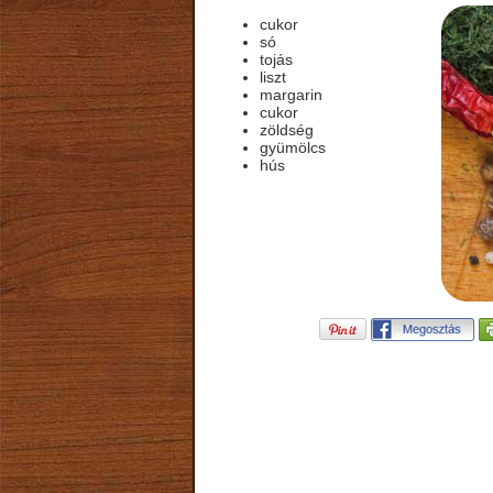
cukor
só
tojás
liszt
margarin
cukor
zöldség
gyümölcs
hús