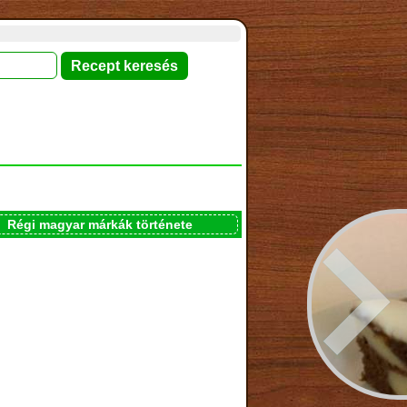
Régi magyar márkák története