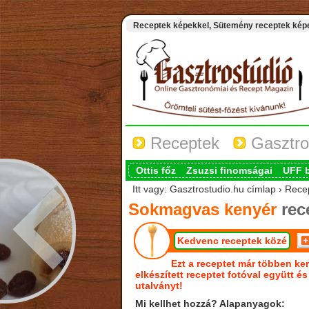
Receptek képekkel, Sütemény receptek képek
Receptek
Gasztro
Ottis főz
Zsuzsi finomságai
UFF 
Itt vagy: Gasztrostudio.hu címlap › Rec
Sokmagvas kenyér
rec
Kedvenc receptek közé
Ezt a receptet már többen ker
elkészített receptet fotóval együtt é
utalványt!
Mi kellhet hozzá? Alapanyagok: