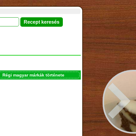
Régi magyar márkák története