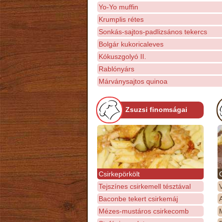
Yo-Yo muffin
Krumplis rétes
Sonkás-sajtos-padlizsános tekercs
Bolgár kukoricaleves
Kókuszgolyó II.
Rablónyárs
Márványsajtos quinoa
Zsuzsi finomságai
Csirkepörkölt
Tejszínes csirkemell tésztával
Baconbe tekert csirkemáj
Mézes-mustáros csirkecomb
M