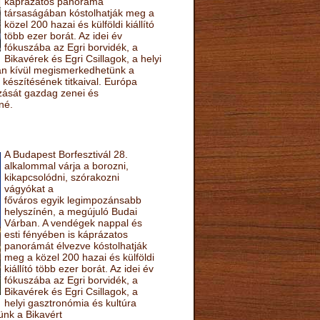
káprázatos panoráma
társaságában kóstolhatják meg a
közel 200 hazai és külföldi kiállító
több ezer borát. Az idei év
fókuszába az Egri borvidék, a
Bikavérek és Egri Csillagok, a helyi
sán kívül megismerkedhetünk a
készítésének titkaival. Európa
ozását gazdag zenei és
né.
A Budapest Borfesztivál 28.
alkalommal várja a borozni,
kikapcsolódni, szórakozni
vágyókat a
főváros egyik legimpozánsabb
helyszínén, a megújuló Budai
Várban. A vendégek nappal és
esti fényében is káprázatos
panorámát élvezve kóstolhatják
meg a közel 200 hazai és külföldi
kiállító több ezer borát. Az idei év
fókuszába az Egri borvidék, a
Bikavérek és Egri Csillagok, a
helyi gasztronómia és kultúra
ünk a Bikavért