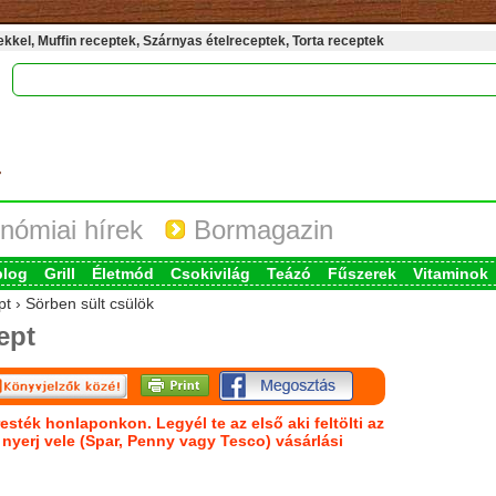
kel, Muffin receptek, Szárnyas ételreceptek, Torta receptek
nómiai hírek
Bormagazin
blog
Grill
Életmód
Csokivilág
Teázó
Fűszerek
Vitaminok
pt › Sörben sült csülök
ept
esték honlaponkon. Legyél te az első aki feltölti az
s nyerj vele (Spar, Penny vagy Tesco) vásárlási