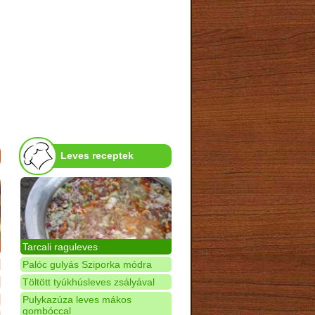
Leves receptek
Tarcali raguleves
Palóc gulyás Sziporka módra
Töltött tyúkhúsleves zsályával
Pulykazúza leves mákos
gombóccal