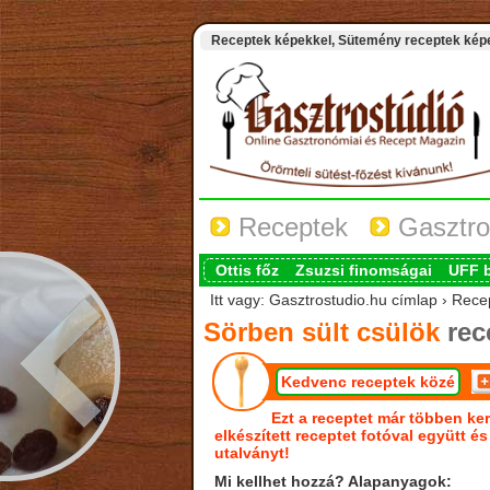
Receptek képekkel, Sütemény receptek képek
Receptek
Gasztro
Ottis főz
Zsuzsi finomságai
UFF 
Itt vagy: Gasztrostudio.hu címlap › Rece
Sörben sült csülök
rec
Kedvenc receptek közé
Ezt a receptet már többen ker
elkészített receptet fotóval együtt é
utalványt!
Mi kellhet hozzá? Alapanyagok: