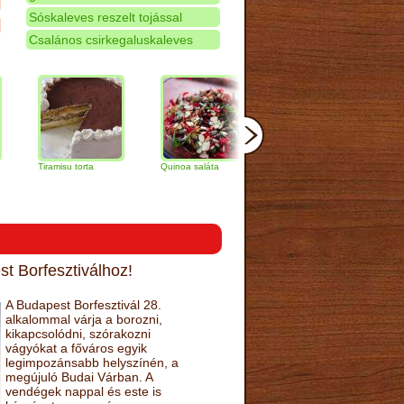
Sóskaleves reszelt tojással
Csalános csirkegaluskaleves
iramisu torta
Quinoa saláta
Mandulás kifli
Csokolád
narancs t
t Borfesztiválhoz!
A Budapest Borfesztivál 28.
alkalommal várja a borozni,
kikapcsolódni, szórakozni
vágyókat a főváros egyik
legimpozánsabb helyszínén, a
megújuló Budai Várban. A
vendégek nappal és este is