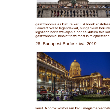
gasztronómia és kultúra kerül. A borok kóstolá
Bikavért övező legendákkal, hungarikum borunk 
legszebb borfesztiválján a bor és kultúra találk
gasztronómiai kínálat teszi most is felejthetetlen
28. Budapest Borfesztivál 2019
kerül. A borok kóstolásán kívül megismerkedhet