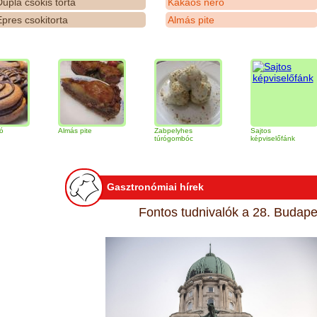
upla csokis torta
Kakaós néró
pres csokitorta
Almás pite
Almás pite
Zabpelyhes
Sajtos
T
túrógombóc
képviselőfánk
Gasztronómiai hírek
Fontos tudnivalók a 28. Budapes