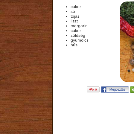
cukor
só
tojás
liszt
margarin
cukor
zöldség
gyümölcs
hús