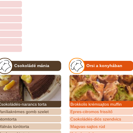
Csokoládé mánia
Orsi a konyhában
Csokoládés-narancs torta
Brokkolis krémsajtos muffin
Vaníliakrémes gomb szelet
Epres-citromos frissítő
Atomtorta
Csokoládés-diós szendvics
álnás túrótorta
Magvas-sajtos rúd