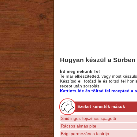
Hogyan készül a Sörben 
Írd meg nekünk Te!
Te már elkészítetted, vagy most készülsz
Készítsd el, fotózd le és töltsd fel ho
recept után sorsolás!
Kattints ide és töltsd fel recepted 
Ezeket keresték mások
Snidlinges-tejszínes spagetti
Rácsos almás pite
Brigi parmezános fasírtja