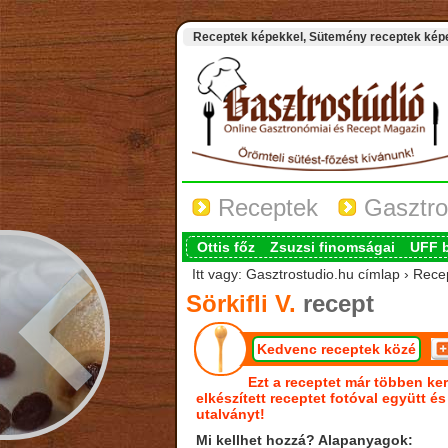
Receptek képekkel, Sütemény receptek képek
Receptek
Gasztro
Ottis főz
Zsuzsi finomságai
UFF 
Itt vagy: Gasztrostudio.hu címlap › Recept
Sörkifli V.
recept
Kedvenc receptek közé
Ezt a receptet már többen ker
elkészített receptet fotóval együtt é
utalványt!
Mi kellhet hozzá? Alapanyagok: