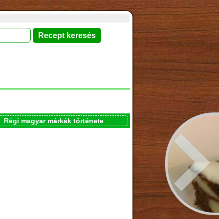
Régi magyar márkák története