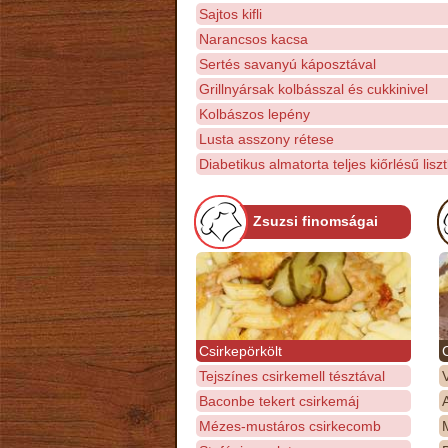
Sajtos kifli
Narancsos kacsa
Sertés savanyú káposztával
Grillnyársak kolbásszal és cukkinivel
Kolbászos lepény
Lusta asszony rétese
Diabetikus almatorta teljes kiőrlésű liszt
Zsuzsi finomságai
Csirkepörkölt
Tejszínes csirkemell tésztával
Baconbe tekert csirkemáj
Mézes-mustáros csirkecomb
M