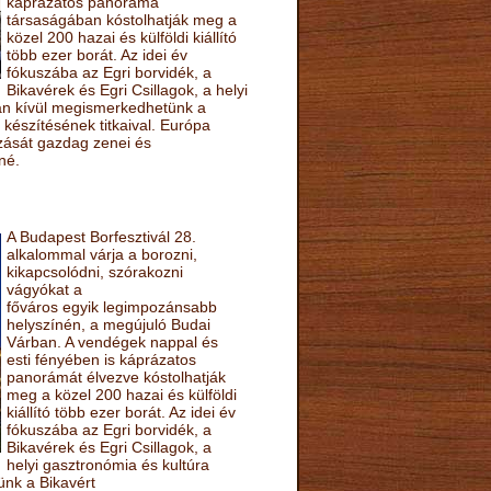
káprázatos panoráma
társaságában kóstolhatják meg a
közel 200 hazai és külföldi kiállító
több ezer borát. Az idei év
fókuszába az Egri borvidék, a
Bikavérek és Egri Csillagok, a helyi
sán kívül megismerkedhetünk a
készítésének titkaival. Európa
ozását gazdag zenei és
né.
A Budapest Borfesztivál 28.
alkalommal várja a borozni,
kikapcsolódni, szórakozni
vágyókat a
főváros egyik legimpozánsabb
helyszínén, a megújuló Budai
Várban. A vendégek nappal és
esti fényében is káprázatos
panorámát élvezve kóstolhatják
meg a közel 200 hazai és külföldi
kiállító több ezer borát. Az idei év
fókuszába az Egri borvidék, a
Bikavérek és Egri Csillagok, a
helyi gasztronómia és kultúra
ünk a Bikavért