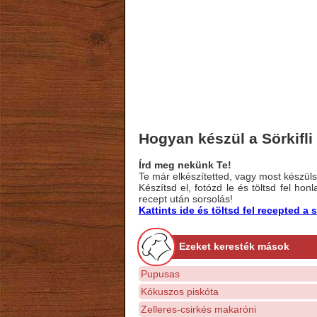
Hogyan készül a Sörkifli
Írd meg nekünk Te!
Te már elkészítetted, vagy most készülsz
Készítsd el, fotózd le és töltsd fel ho
recept után sorsolás!
Kattints ide és töltsd fel recepted 
Ezeket keresték mások
Pupusas
Kókuszos piskóta
Zelleres-csirkés makaróni