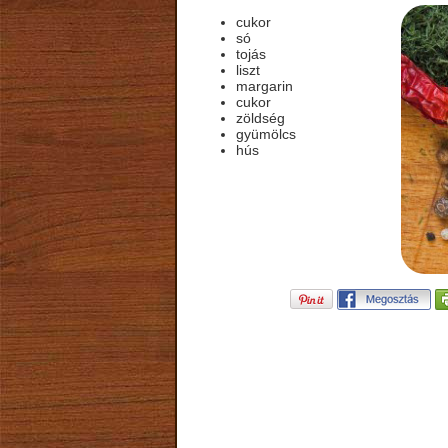
cukor
só
tojás
liszt
margarin
cukor
zöldség
gyümölcs
hús