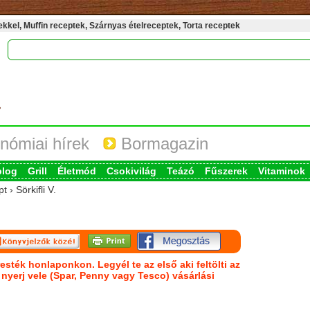
kel, Muffin receptek, Szárnyas ételreceptek, Torta receptek
nómiai hírek
Bormagazin
blog
Grill
Életmód
Csokivilág
Teázó
Fűszerek
Vitaminok
 › Sörkifli V.
esték honlaponkon. Legyél te az első aki feltölti az
s nyerj vele (Spar, Penny vagy Tesco) vásárlási