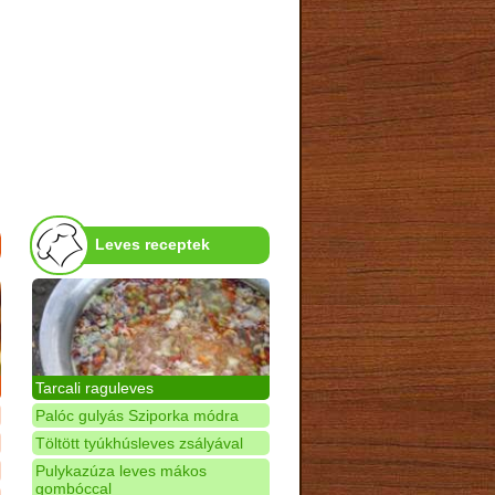
Leves receptek
Tarcali raguleves
Palóc gulyás Sziporka módra
Töltött tyúkhúsleves zsályával
Pulykazúza leves mákos
gombóccal