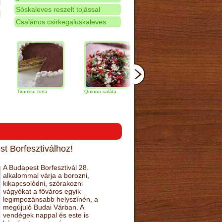
Sóskaleves reszelt tojással
Csalános csirkegaluskaleves
iramisu torta
Quinoa saláta
Mandulás kifli
Csokolád
narancs t
t Borfesztiválhoz!
A Budapest Borfesztivál 28.
alkalommal várja a borozni,
kikapcsolódni, szórakozni
vágyókat a főváros egyik
legimpozánsabb helyszínén, a
megújuló Budai Várban. A
vendégek nappal és este is