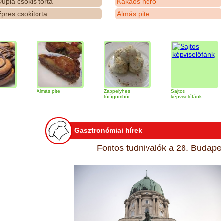
upla csokis torta
Kakaós néró
pres csokitorta
Almás pite
Almás pite
Zabpelyhes
Sajtos
T
túrógombóc
képviselőfánk
Gasztronómiai hírek
Fontos tudnivalók a 28. Budapes