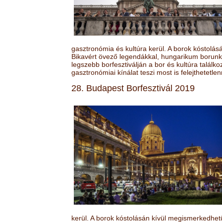
gasztronómia és kultúra kerül. A borok kóstolá
Bikavért övező legendákkal, hungarikum borunk 
legszebb borfesztiválján a bor és kultúra találk
gasztronómiai kínálat teszi most is felejthetetlen
28. Budapest Borfesztivál 2019
kerül. A borok kóstolásán kívül megismerkedhet