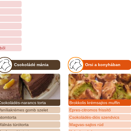
ből
Csokoládé mánia
Orsi a konyhában
Csokoládés-narancs torta
Brokkolis krémsajtos muffin
Vaníliakrémes gomb szelet
Epres-citromos frissítő
Atomtorta
Csokoládés-diós szendvics
álnás túrótorta
Magvas-sajtos rúd